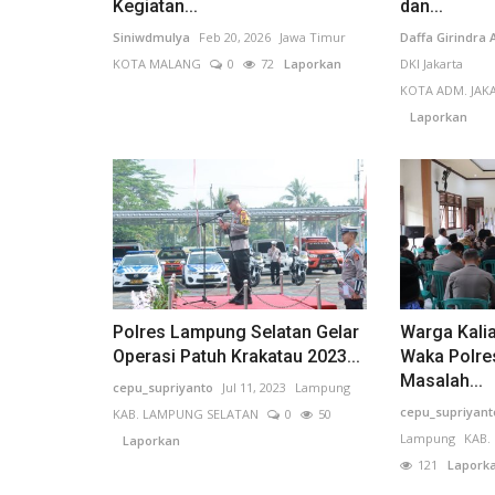
Kegiatan...
dan...
Siniwdmulya
Feb 20, 2026
Jawa Timur
Daffa Girindra
KOTA MALANG
0
72
Laporkan
DKI Jakarta
KOTA ADM. JAK
Laporkan
Ideologi
Polres Lampung Selatan Gelar
Warga Kali
Operasi Patuh Krakatau 2023...
Waka Polre
Upacara Peringatan HUT Keme
Masalah...
Republik Indonesia ke...
cepu_supriyanto
Jul 11, 2023
Lampung
cepu_supriyant
KAB. LAMPUNG SELATAN
0
50
INDRA W N
Aug 18, 2024
Jawa Barat
KOTA SUKABUM
Lampung
KAB.
Laporkan
121
Laporkan
121
Lapork