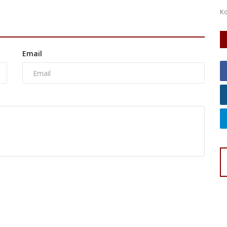
Kolaborasi Kementerian UMKM dan UNS melalui WIBAWA
Grow Day 2026 mendorong lahirnya...
Email