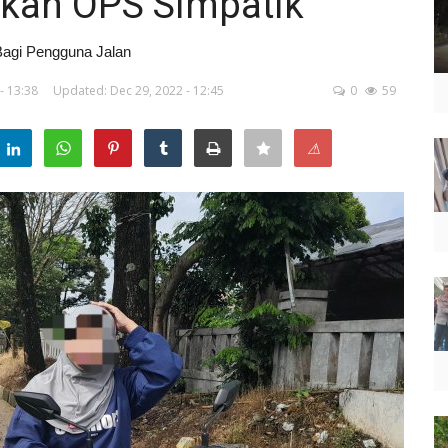
kan OPS Simpatik
Bagi Pengguna Jalan
- 13:38
Updated: Dec 29, 2022 - 12:45
0
59
⚠