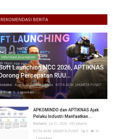
REKOMENDASI BERITA
Informasi Journalism
Soft Launching NCC 2026, APTIKNAS
Dorong Percepatan RUU...
Redaksi
Aug 7, 2026
DKI Jakarta
KOTA ADM. JAKARTA PUSAT
0
5
Laporkan
APKOMINDO dan APTIKNAS Ajak
Pelaku Industri Manfaatkan...
Redaksi
Jul 21, 2026
DKI Jakarta
KOTA ADM. JAKARTA PUSAT
0
41
Laporkan