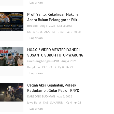
Laporkan
Prof. Yanto: Kekeliruan Hukum
Acara Bukan Pelanggaran Etik...
Redaksi
Aug 3, 2026
DKI Jakarta
KOTA ADM. JAKARTA PUSAT
0
33
Laporkan
HOAX..! VIDEO MENTERI YANDRI
SUSANTO SURUH TUTUP WARUNG...
GuetilangbengkuluPB1
Aug 4, 2026
Bengkulu
KAB. KAUR
0
29
Laporkan
Cegah Aksi Kejahatan, Polsek
Kadudampit Gelar Patroli KRYD
DARSONO BUDIMAN
Aug 2, 2026
Jawa Barat
KAB. SUKABUMI
0
21
Laporkan