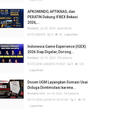
APKOMINDO, APTIKNAS, dan
PERATIN Dukung IFBEX Bekasi
2026,...
Redaksi
Jul 20, 2026
Jawa Barat
KOTA BEKASI
0
42
Laporkan
Indonesia Game Experience (IGEX)
2026 Siap Digelar, Dorong...
Redaksi
Jul 19, 2026
DKI Jakarta
KOTA ADM. JAKARTA PUSAT
0
120
Laporkan
Dosen UGM Layangkan Somasi Usai
Diduga Diintimidasi karena...
Redaksi One
Jul 18, 2026
DKI Jakarta
KOTA ADM. JAKARTA SELATAN
0
75
Laporkan