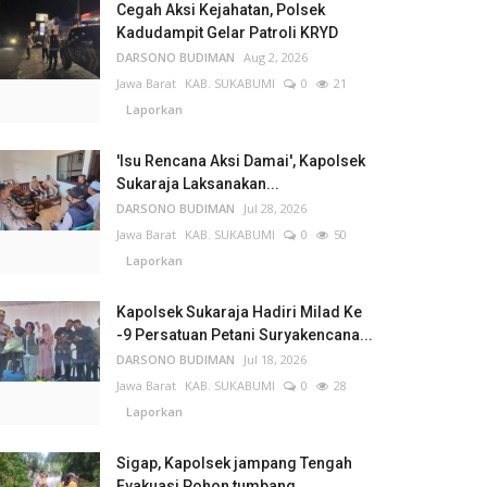
Cegah Aksi Kejahatan, Polsek
Kadudampit Gelar Patroli KRYD
DARSONO BUDIMAN
Aug 2, 2026
Jawa Barat
KAB. SUKABUMI
0
21
Laporkan
'Isu Rencana Aksi Damai', Kapolsek
Sukaraja Laksanakan...
DARSONO BUDIMAN
Jul 28, 2026
Jawa Barat
KAB. SUKABUMI
0
50
Laporkan
Kapolsek Sukaraja Hadiri Milad Ke
-9 Persatuan Petani Suryakencana...
DARSONO BUDIMAN
Jul 18, 2026
Jawa Barat
KAB. SUKABUMI
0
28
Laporkan
Sigap, Kapolsek jampang Tengah
Evakuasi Pohon tumbang