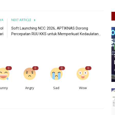
YA
NEXT ARTICLE
ol
Soft Launching NCC 2026, APTIKNAS Dorong
ri
Percepatan RUU KKS untuk Memperkuat Kedaulatan...
0
0
0
0
Funny
Angry
Sad
Wow