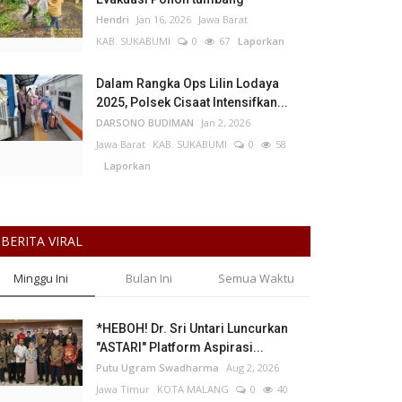
Hendri
Jan 16, 2026
Jawa Barat
KAB. SUKABUMI
0
67
Laporkan
Dalam Rangka Ops Lilin Lodaya
2025, Polsek Cisaat Intensifkan...
DARSONO BUDIMAN
Jan 2, 2026
Jawa Barat
KAB. SUKABUMI
0
58
Laporkan
BERITA VIRAL
Minggu Ini
Bulan Ini
Semua Waktu
*HEBOH! Dr. Sri Untari Luncurkan
"ASTARI" Platform Aspirasi...
Putu Ugram Swadharma
Aug 2, 2026
Jawa Timur
KOTA MALANG
0
40