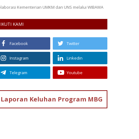
Bandung sepanjan
IKUTI KAMI
Facebook
Twitter
Instagram
Linkedin
Telegram
Youtube
Laporan Keluhan
Program MBG