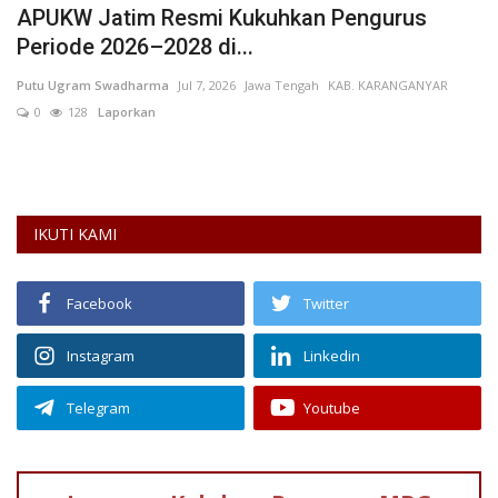
APUKW Jatim Resmi Kukuhkan Pengurus
A
Periode 2026–2028 di...
2
Putu Ugram Swadharma
Jul 7, 2026
Jawa Tengah
KAB. KARANGANYAR
Re
0
128
Laporkan
L
IKUTI KAMI
Facebook
Twitter
Instagram
Linkedin
Telegram
Youtube