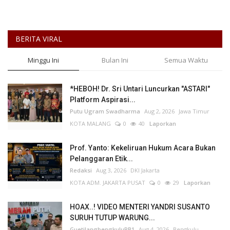
BERITA VIRAL
Minggu Ini
Bulan Ini
Semua Waktu
*HEBOH! Dr. Sri Untari Luncurkan "ASTARI"
Platform Aspirasi...
Putu Ugram Swadharma
Aug 2, 2026
Jawa Timur
KOTA MALANG
0
40
Laporkan
Prof. Yanto: Kekeliruan Hukum Acara Bukan
Pelanggaran Etik...
Redaksi
Aug 3, 2026
DKI Jakarta
KOTA ADM. JAKARTA PUSAT
0
29
Laporkan
HOAX..! VIDEO MENTERI YANDRI SUSANTO
SURUH TUTUP WARUNG...
GuetilangbengkuluPB1
Aug 4, 2026
Bengkulu