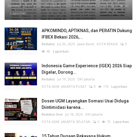
Redaksi
Jul 21, 2026
DKI Jakarta
KOTA ADM. JAKARTA PUSAT
0
40
Laporkan
APKOMINDO, APTIKNAS, dan PERATIN Dukung
IFBEX Bekasi 2026,...
Redaksi
Jul 20, 2026
Jawa Barat
KOTA BEKASI
0
40
Laporkan
Indonesia Game Experience (IGEX) 2026 Siap
Digelar, Dorong...
Redaksi
Jul 19, 2026
DKI Jakarta
KOTA ADM. JAKARTA PUSAT
0
119
Laporkan
Dosen UGM Layangkan Somasi Usai Diduga
Diintimidasi karena...
Redaksi One
Jul 18, 2026
DKI Jakarta
KOTA ADM. JAKARTA SELATAN
0
73
Laporkan
15 Tahun Dugaan Rekayasa Hukum