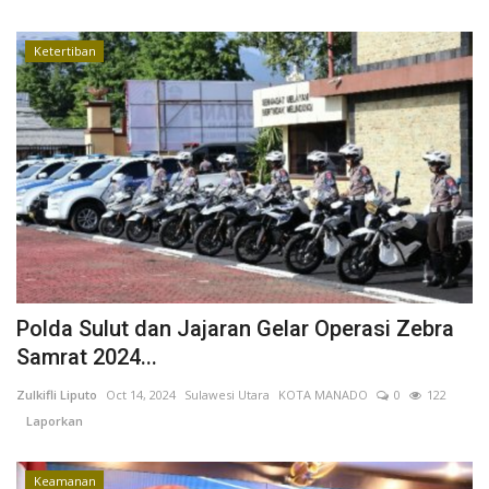
Kesehatan
Ketertiban
Layanan Publik
Perempuan/Anak
Polda Sulut dan Jajaran Gelar Operasi Zebra
Samrat 2024...
Zulkifli Liputo
Oct 14, 2024
Sulawesi Utara
KOTA MANADO
0
122
Laporkan
Keamanan