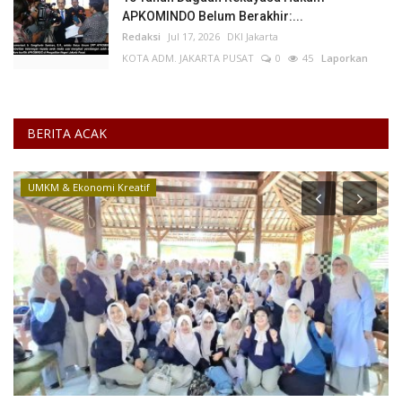
APKOMINDO Belum Berakhir:...
Redaksi
Jul 17, 2026
DKI Jakarta
KOTA ADM. JAKARTA PUSAT
0
45
Laporkan
BERITA ACAK
UMKM & Ekonomi Kreatif