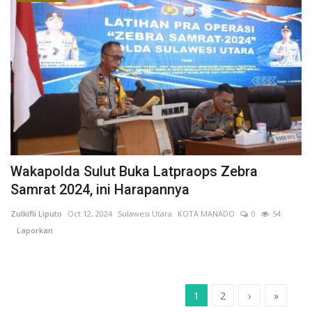
Wakapolda Sulut Buka Latpraops Zebra
Samrat 2024, ini Harapannya
Zulkifli Liputo
Oct 12, 2024
Sulawesi Utara
KOTA MANADO
0
54
Laporkan
1
2
›
»