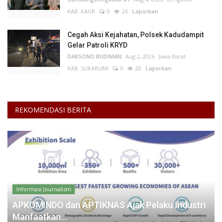
KAB. KAUR
0
26
Laporkan
Cegah Aksi Kejahatan, Polsek Kadudampit
Gelar Patroli KRYD
DARSONO BUDIMAN
Aug 2, 2026
Jawa Barat
KAB. SUKABUMI
0
20
Laporkan
REKOMENDASI BERITA
Informasi Journalism
APKOMINDO dan APTIKNAS Ajak Pelaku Industri
Manfaatkan...