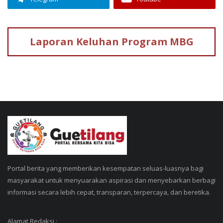
Laporan Keluhan
Program MBG
Portal berita yang memberikan kesempatan seluas-luasnya bagi
masyarakat untuk menyuarakan aspirasi dan menyebarkan berbagi
informasi secara lebih cepat, transparan, terpercaya, dan beretika.
Alamat Redaksi :