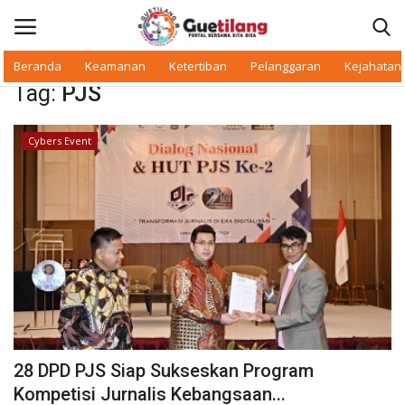
Beranda
Keamanan
Ketertiban
Pelanggaran
Kejahatan
Tag:
PJS
Masuk
Daftar
Cybers Event
Beranda
Daerah
Makan Bergizi
Warkop Digital
Pelanggaran
28 DPD PJS Siap Sukseskan Program
Ketertiban
Kompetisi Jurnalis Kebangsaan...