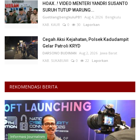
HOAX..! VIDEO MENTERI YANDRI SUSANTO
SURUH TUTUP WARUNG...
Kesehatan
GuetilangbengkuluPB1
Aug 4, 2026
Bengkulu
KAB. KAUR
0
30
Laporkan
Layanan Publik
Cegah Aksi Kejahatan, Polsek Kadudampit
Perempuan/Anak
Gelar Patroli KRYD
DARSONO BUDIMAN
Aug 2, 2026
Jawa Barat
KAB. SUKABUMI
0
22
Laporkan
REKOMENDASI BERITA
Informasi Journalism