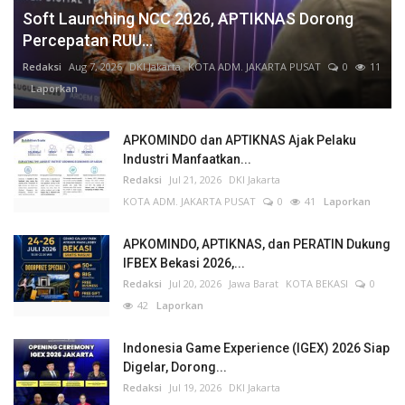
Soft Launching NCC 2026, APTIKNAS Dorong
Percepatan RUU...
Redaksi
Aug 7, 2026
DKI Jakarta
KOTA ADM. JAKARTA PUSAT
0
11
Laporkan
APKOMINDO dan APTIKNAS Ajak Pelaku
Industri Manfaatkan...
Redaksi
Jul 21, 2026
DKI Jakarta
KOTA ADM. JAKARTA PUSAT
0
41
Laporkan
APKOMINDO, APTIKNAS, dan PERATIN Dukung
IFBEX Bekasi 2026,...
Redaksi
Jul 20, 2026
Jawa Barat
KOTA BEKASI
0
42
Laporkan
Indonesia Game Experience (IGEX) 2026 Siap
Digelar, Dorong...
Redaksi
Jul 19, 2026
DKI Jakarta