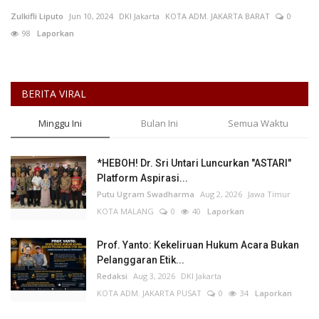
Zulkifli Liputo
Jun 10, 2024
DKI Jakarta
KOTA ADM. JAKARTA BARAT
0
Keamanan
98
Laporkan
Kejahatan
BERITA VIRAL
Cybers Event
Minggu Ini
Bulan Ini
Semua Waktu
UMKM & Ekonomi Kreatif
*HEBOH! Dr. Sri Untari Luncurkan "ASTARI"
Pekerja Migran Indonesia
Platform Aspirasi...
Putu Ugram Swadharma
Aug 2, 2026
Jawa Timur
Ekonomi
KOTA MALANG
0
40
Laporkan
Pendidikan
Prof. Yanto: Kekeliruan Hukum Acara Bukan
Pelanggaran Etik...
Redaksi
Aug 3, 2026
DKI Jakarta
Informasi Journalism
KOTA ADM. JAKARTA PUSAT
0
34
Laporkan
Olahraga