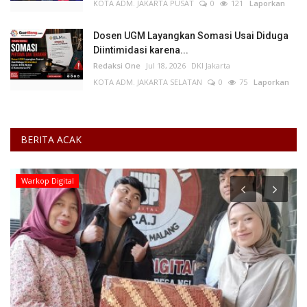
KOTA ADM. JAKARTA PUSAT
0
121
Laporkan
Dosen UGM Layangkan Somasi Usai Diduga
Diintimidasi karena...
Redaksi One
Jul 18, 2026
DKI Jakarta
KOTA ADM. JAKARTA SELATAN
0
75
Laporkan
BERITA ACAK
Layanan Publik