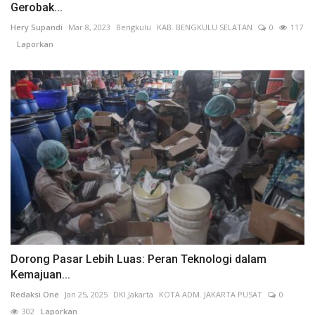
Gerobak...
Hery Supandi
Mar 8, 2023
Bengkulu
KAB. BENGKULU SELATAN
0
117
Laporkan
Dorong Pasar Lebih Luas: Peran Teknologi dalam
Kemajuan...
Redaksi One
Jan 25, 2025
DKI Jakarta
KOTA ADM. JAKARTA PUSAT
0
302
Laporkan