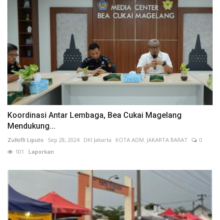
Koordinasi Antar Lembaga, Bea Cukai Magelang
Mendukung...
Zulkifli Liputo
Sep 28, 2024
DKI Jakarta
KOTA ADM. JAKARTA BARAT
0
101
Laporkan