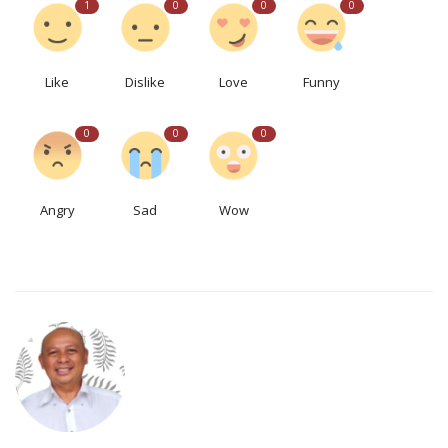
1
0
0
0
Like
Dislike
Love
Funny
0
0
0
Angry
Sad
Wow