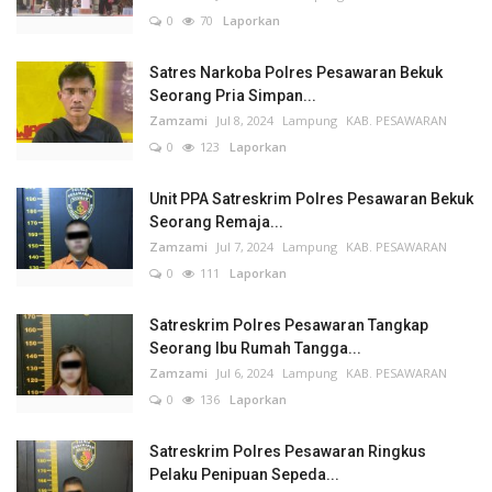
0
70
Laporkan
Satres Narkoba Polres Pesawaran Bekuk
Seorang Pria Simpan...
Zamzami
Jul 8, 2024
Lampung
KAB. PESAWARAN
0
123
Laporkan
Unit PPA Satreskrim Polres Pesawaran Bekuk
Seorang Remaja...
Zamzami
Jul 7, 2024
Lampung
KAB. PESAWARAN
0
111
Laporkan
Satreskrim Polres Pesawaran Tangkap
Seorang Ibu Rumah Tangga...
Zamzami
Jul 6, 2024
Lampung
KAB. PESAWARAN
0
136
Laporkan
Satreskrim Polres Pesawaran Ringkus
Pelaku Penipuan Sepeda...