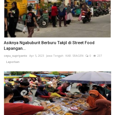
Asiknya Ngabuburit Berburu Takjil di Street Food
Lapangan...
cepu_supriyanto
Apr 5, 2023
Jawa Tengah
KAB. SRAGEN
0
237
Laporkan