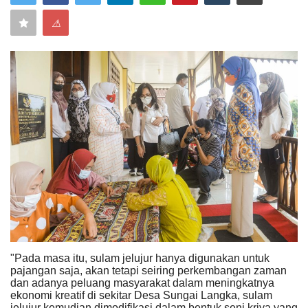
⚠
Keamanan
Kejahatan
Cybers Event
UMKM & Ekonomi Kreatif
Pekerja Migran Indonesia
Ekonomi
Pendidikan
"Pada masa itu, sulam jelujur hanya digunakan untuk
Informasi Journalism
pajangan saja, akan tetapi seiring perkembangan zaman
dan adanya peluang masyarakat dalam meningkatnya
ekonomi kreatif di sekitar Desa Sungai Langka, sulam
Olahraga
jelujur kemudian dimodifikasi dalam bentuk seni kriya yang