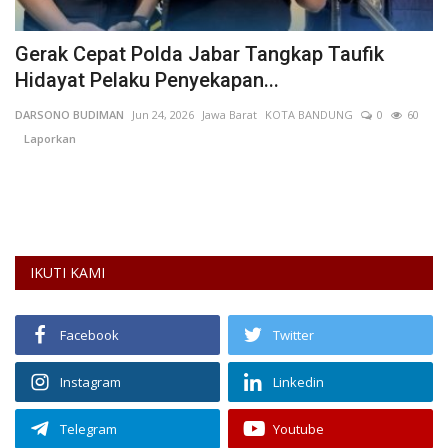
Gerak Cepat Polda Jabar Tangkap Taufik
“
Hidayat Pelaku Penyekapan...
K
57
DARSONO BUDIMAN
Jun 24, 2026
Jawa Barat
KOTA BANDUNG
0
60
AN
Laporkan
Pa
Bu
IKUTI KAMI
Facebook
Twitter
Instagram
Linkedin
Telegram
Youtube