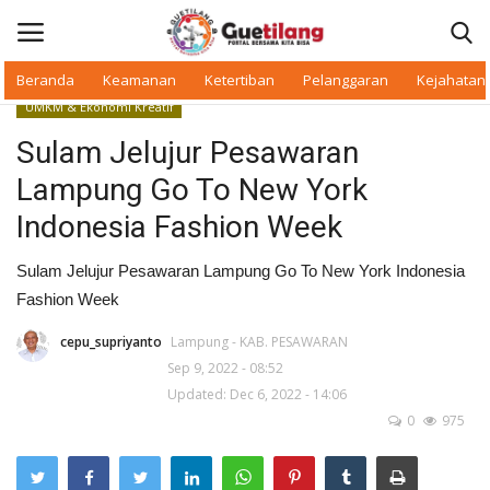
Beranda
Keamanan
Ketertiban
Pelanggaran
Kejahatan
UMKM & Ekonomi Kreatif
Masuk
Daftar
Sulam Jelujur Pesawaran
Lampung Go To New York
Beranda
Indonesia Fashion Week
Daerah
Sulam Jelujur Pesawaran Lampung Go To New York Indonesia
Fashion Week
Makan Bergizi
cepu_supriyanto
Lampung - KAB. PESAWARAN
Warkop Digital
Sep 9, 2022 - 08:52
Updated: Dec 6, 2022 - 14:06
Pelanggaran
0
975
Ketertiban