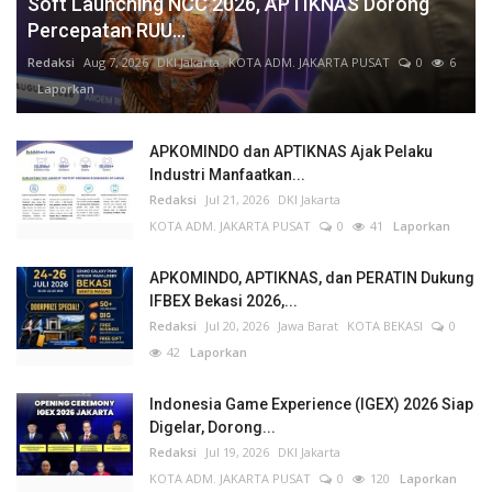
Soft Launching NCC 2026, APTIKNAS Dorong
Percepatan RUU...
Redaksi
Aug 7, 2026
DKI Jakarta
KOTA ADM. JAKARTA PUSAT
0
6
Laporkan
APKOMINDO dan APTIKNAS Ajak Pelaku
Industri Manfaatkan...
Redaksi
Jul 21, 2026
DKI Jakarta
KOTA ADM. JAKARTA PUSAT
0
41
Laporkan
APKOMINDO, APTIKNAS, dan PERATIN Dukung
IFBEX Bekasi 2026,...
Redaksi
Jul 20, 2026
Jawa Barat
KOTA BEKASI
0
42
Laporkan
Indonesia Game Experience (IGEX) 2026 Siap
Digelar, Dorong...
Redaksi
Jul 19, 2026
DKI Jakarta
KOTA ADM. JAKARTA PUSAT
0
120
Laporkan