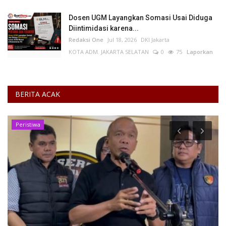
Dosen UGM Layangkan Somasi Usai Diduga
Diintimidasi karena...
Redaksi One
Jul 18, 2026
DKI Jakarta
KOTA ADM. JAKARTA SELATAN
0
75
Laporkan
BERITA ACAK
Peristiwa