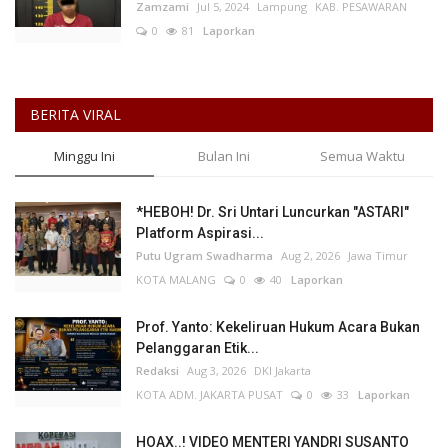
Zamzami
Jul 5, 2024
Lampung
KAB. PESAWARAN
0
81
Laporkan
BERITA VIRAL
Minggu Ini
Bulan Ini
Semua Waktu
*HEBOH! Dr. Sri Untari Luncurkan "ASTARI"
Platform Aspirasi...
Putu Ugram Swadharma
Aug 2, 2026
Jawa Timur
KOTA MALANG
0
40
Laporkan
Prof. Yanto: Kekeliruan Hukum Acara Bukan
Pelanggaran Etik...
Redaksi
Aug 3, 2026
DKI Jakarta
KOTA ADM. JAKARTA PUSAT
0
33
Laporkan
HOAX..! VIDEO MENTERI YANDRI SUSANTO