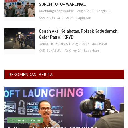
SURUH TUTUP WARUNG...
GuetilangbengkuluPB1
Aug 4, 2026
Bengkulu
KAB. KAUR
0
29
Laporkan
Cegah Aksi Kejahatan, Polsek Kadudampit
Gelar Patroli KRYD
DARSONO BUDIMAN
Aug 2, 2026
Jawa Barat
KAB. SUKABUMI
0
21
Laporkan
REKOMENDASI BERITA
Informasi Journalism