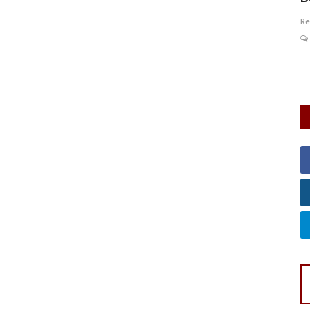
0
122
Redaksi
Aug 3, 2026
DKI Jakarta
KOTA ADM. JAKARTA PUSAT
Pu
0
39
Laporkan