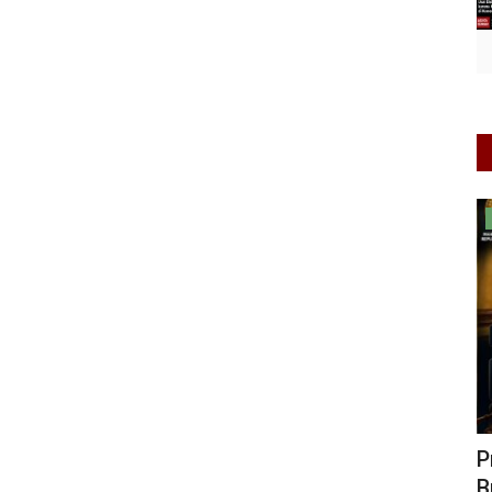
Informasi Journalism
aerah
Prof. Yanto: Kekeliruan Hukum Acara
P
Bukan Pelanggaran Etik...
S