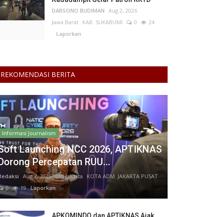
DARSONO BUDIMAN
Aug 2, 2026
Jawa Barat
KAB. SUKABUMI
0
24
Laporkan
REKOMENDASI BERITA
Informasi Journalism
Soft Launching NCC 2026, APTIKNAS
Dorong Percepatan RUU...
Redaksi
Aug 7, 2026
DKI Jakarta
KOTA ADM. JAKARTA PUSAT
0
19
Laporkan
APKOMINDO dan APTIKNAS Ajak