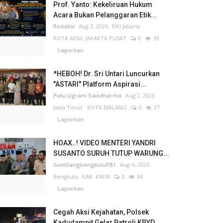
Prof. Yanto: Kekeliruan Hukum
Acara Bukan Pelanggaran Etik...
Redaksi
Aug 3, 2026
DKI Jakarta
KOTA ADM. JAKARTA PUSAT
0
39
Laporkan
*HEBOH! Dr. Sri Untari Luncurkan
"ASTARI" Platform Aspirasi...
Putu Ugram Swadharma
Aug 2, 2026
Jawa Timur
KOTA MALANG
0
37
Laporkan
HOAX..! VIDEO MENTERI YANDRI
SUSANTO SURUH TUTUP WARUNG...
GuetilangbengkuluPB1
Aug 4, 2026
Bengkulu
KAB. KAUR
0
34
Laporkan
Cegah Aksi Kejahatan, Polsek
Kadudampit Gelar Patroli KRYD