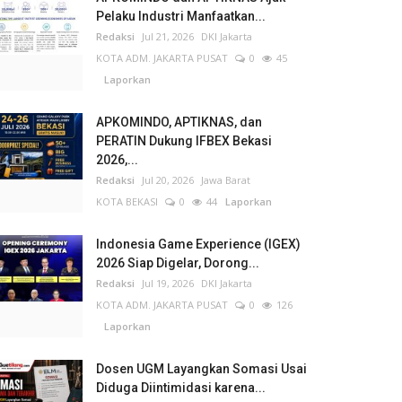
Pelaku Industri Manfaatkan...
Redaksi
Jul 21, 2026
DKI Jakarta
KOTA ADM. JAKARTA PUSAT
0
45
Laporkan
APKOMINDO, APTIKNAS, dan
PERATIN Dukung IFBEX Bekasi
2026,...
Redaksi
Jul 20, 2026
Jawa Barat
KOTA BEKASI
0
44
Laporkan
Indonesia Game Experience (IGEX)
2026 Siap Digelar, Dorong...
Redaksi
Jul 19, 2026
DKI Jakarta
KOTA ADM. JAKARTA PUSAT
0
126
Laporkan
Dosen UGM Layangkan Somasi Usai
Diduga Diintimidasi karena...