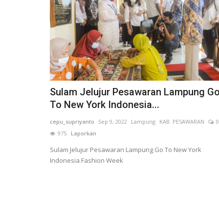
Sulam Jelujur Pesawaran Lampung G
To New York Indonesia...
cepu_supriyanto
Sep 9, 2022
Lampung
KAB. PESAWARAN
0
975
Laporkan
Sulam Jelujur Pesawaran Lampung Go To New York
Indonesia Fashion Week