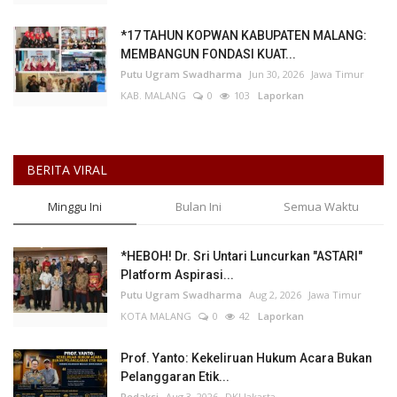
*17 TAHUN KOPWAN KABUPATEN MALANG:
MEMBANGUN FONDASI KUAT...
Putu Ugram Swadharma
Jun 30, 2026
Jawa Timur
KAB. MALANG
0
103
Laporkan
BERITA VIRAL
Minggu Ini
Bulan Ini
Semua Waktu
*HEBOH! Dr. Sri Untari Luncurkan "ASTARI"
Platform Aspirasi...
Putu Ugram Swadharma
Aug 2, 2026
Jawa Timur
KOTA MALANG
0
42
Laporkan
Prof. Yanto: Kekeliruan Hukum Acara Bukan
Pelanggaran Etik...
Redaksi
Aug 3, 2026
DKI Jakarta