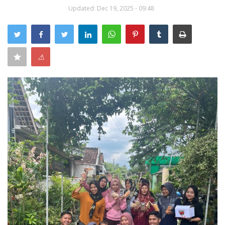
Updated: Dec 19, 2025 - 09:48
Keamanan
Kejahatan
⚠
Cybers Event
UMKM & Ekonomi Kreatif
Pekerja Migran Indonesia
Ekonomi
Pendidikan
Informasi Journalism
Olahraga