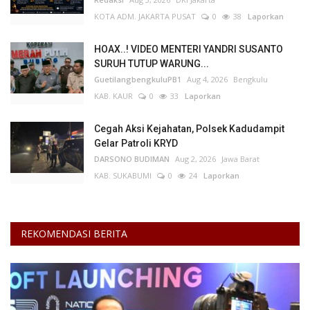
KOTA ADM. JAKARTA PUSAT
0
38
Laporkan
HOAX..! VIDEO MENTERI YANDRI SUSANTO
SURUH TUTUP WARUNG...
GuetilangbengkuluPB1
Aug 4, 2026
Bengkulu
KAB. KAUR
0
33
Laporkan
Cegah Aksi Kejahatan, Polsek Kadudampit
Gelar Patroli KRYD
DARSONO BUDIMAN
Aug 2, 2026
Jawa Barat
KAB. SUKABUMI
0
24
Laporkan
REKOMENDASI BERITA