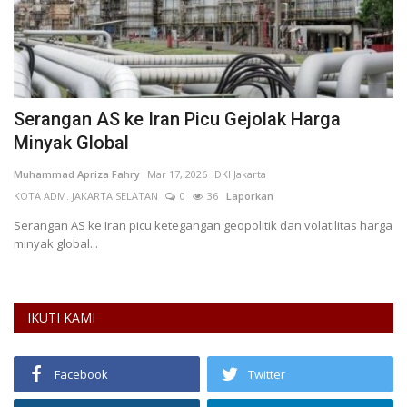
Serangan AS ke Iran Picu Gejolak Harga
P
Minyak Global
G
Muhammad Apriza Fahry
Mar 17, 2026
DKI Jakarta
ha
KOTA ADM. JAKARTA SELATAN
0
36
Laporkan
Pr
Ba
Serangan AS ke Iran picu ketegangan geopolitik dan volatilitas harga
minyak global...
IKUTI KAMI
Facebook
Twitter