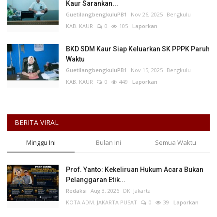
Kaur Sarankan...
GuetilangbengkuluPB1
Nov 26, 2025
Bengkulu
KAB. KAUR
0
105
Laporkan
BKD SDM Kaur Siap Keluarkan SK PPPK Paruh
Waktu
GuetilangbengkuluPB1
Nov 15, 2025
Bengkulu
KAB. KAUR
0
449
Laporkan
BERITA VIRAL
Minggu Ini
Bulan Ini
Semua Waktu
Prof. Yanto: Kekeliruan Hukum Acara Bukan
Pelanggaran Etik...
Redaksi
Aug 3, 2026
DKI Jakarta
KOTA ADM. JAKARTA PUSAT
0
39
Laporkan