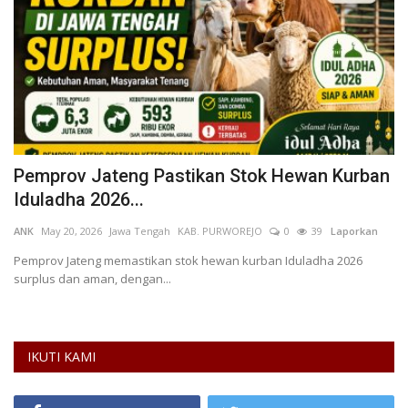
ri
Pemprov Jateng Pastikan Stok Hewan Kurban
P
Iduladha 2026...
d
ANK
May 20, 2026
Jawa Tengah
KAB. PURWOREJO
0
39
Laporkan
Ma
Pemprov Jateng memastikan stok hewan kurban Iduladha 2026
Pe
surplus dan aman, dengan...
pe
IKUTI KAMI