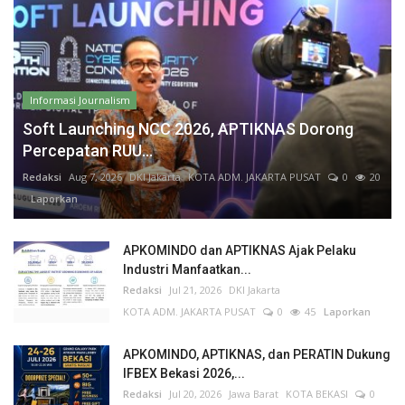
Informasi Journalism
Soft Launching NCC 2026, APTIKNAS Dorong
Percepatan RUU...
Redaksi
Aug 7, 2026
DKI Jakarta
KOTA ADM. JAKARTA PUSAT
0
20
Laporkan
APKOMINDO dan APTIKNAS Ajak Pelaku
Industri Manfaatkan...
Redaksi
Jul 21, 2026
DKI Jakarta
KOTA ADM. JAKARTA PUSAT
0
45
Laporkan
APKOMINDO, APTIKNAS, dan PERATIN Dukung
IFBEX Bekasi 2026,...
Redaksi
Jul 20, 2026
Jawa Barat
KOTA BEKASI
0