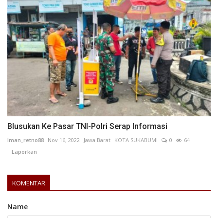
Blusukan Ke Pasar TNI-Polri Serap lnformasi
Iman_retno88
Nov 16, 2022
Jawa Barat
KOTA SUKABUMI
0
64
Laporkan
KOMENTAR
Name