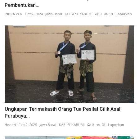
Pembentukan...
INDRA W N
Oct 2, 2024
Jawa Barat
KOTA SUKABUMI
0
58
Laporkan
Ungkapan Terimakasih Orang Tua Pesilat Cilik Asal
Purabaya...
Hendri
Feb 2, 2025
Jawa Barat
KAB. SUKABUMI
0
78
Laporkan