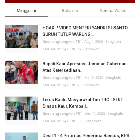
Minggu Ini
Bulan Ini
Semua Waktu
HOAX..! VIDEO MENTERI YANDRI SUSANTO
SURUH TUTUP WARUNG...
GuetilangbengkuluPB1
Aug 4, 2026
Bengkulu
KAB. KAUR
0
35
Laporkan
Bupati Kaur Apresiasi Jaminan Gubernur
Atas Ketersediaan...
GuetilangbengkuluPB1
Mar 9, 2026
Bengkulu
KAB. KAUR
0
53
Laporkan
Terus Bantu Masyarakat Tim TRC - SLRT
Dinsos Kaur, Kembali...
GuetilangbengkuluPB1
Dec 10, 2025
Bengkulu
KAB. KAUR
0
118
Laporkan
Desil 1 - 4 Prioritas Penerima Bansos, BPS