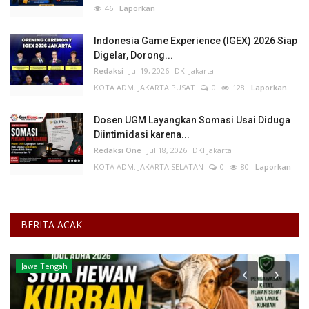
46
Laporkan
Indonesia Game Experience (IGEX) 2026 Siap
Digelar, Dorong...
Redaksi
Jul 19, 2026
DKI Jakarta
KOTA ADM. JAKARTA PUSAT
0
128
Laporkan
Dosen UGM Layangkan Somasi Usai Diduga
Diintimidasi karena...
Redaksi One
Jul 18, 2026
DKI Jakarta
KOTA ADM. JAKARTA SELATAN
0
80
Laporkan
BERITA ACAK
Jawa Tengah