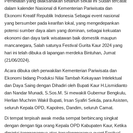
Perhelatan yang dilaksanakan setahun sekali ini Sudah tercatat
dalam kalender Nasional di Kementerian Pariwisata dan
Kesehatan
Ekonomi Kreatif Republik Indonesia Sebagai event nasional
yang bersumber pada kearifan lokal, yang mengedepankan
Layanan Publik
potensi sumber daya alam yang dominan, sebagai kekuatan
ekonomi dan daya tarik wisatawan baik domestik maupun
Perempuan/Anak
mancanegara, Salah satunya Festival Gurita Kaur 2024 yang
hari ini telah dibuka di lapangan merdeka Bintuhan, Jumat
(21/06/2024).
Acara dibuka oleh perwakilan Kementerian Pariwisata dan
Ekonomi bidang Produksi Nilai Tambah Kekayaan Intelektual
dan Daya Saing dengan Dihadiri oleh Bupati Kaur H.Lismidianto
dan Nandar Munadi, S.Sos.M. Si mewakili Gubernur Bengkulu,
Herlian Muchrim Wakil Bupati, Irsan Syafiri Sekda, para Asisten,
seluruh Kepala OPD, Kapolres, Dandim, seluruh Camat.
Di tempat terpisah awak media sempat berbincang singkat
dengan dengan tiga orang Kepala OPD Kabupaten Kaur, Ketika
dimintai tanggapannya atas terselenggaranya event Festival