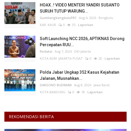
HOAX..! VIDEO MENTERI YANDRI SUSANTO
SURUH TUTUP WARUNG...
GuetilangbengkuluPB1
Aug 4, 2026
Bengkulu
KAB. KAUR
0
35
Laporkan
Soft Launching NCC 2026, APTIKNAS Dorong
Percepatan RUU...
Redaksi
Aug 7, 2026
DKI Jakarta
KOTA ADM. JAKARTA PUSAT
0
20
Laporkan
Polda Jabar Ungkap 352 Kasus Kejahatan
Jalanan, Musnahkan...
DARSONO BUDIMAN
Aug 8, 2026
Jawa Barat
KOTA BANDUNG
0
18
Laporkan
REKOMENDASI BERITA