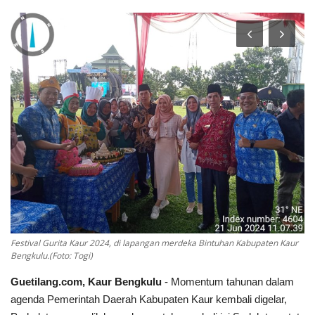
Keamanan
Kejahatan
Cybers Event
UMKM & Ekonomi Kreatif
Pekerja Migran Indonesia
Ekonomi
Pendidikan
Festival Gurita Kaur 2024, di lapangan merdeka Bintuhan Kabupaten Kaur
Bengkulu.(Foto: Togi)
Informasi Journalism
Guetilang.com, Kaur Bengkulu
- Momentum tahunan dalam
agenda Pemerintah Daerah Kabupaten Kaur kembali digelar,
Olahraga