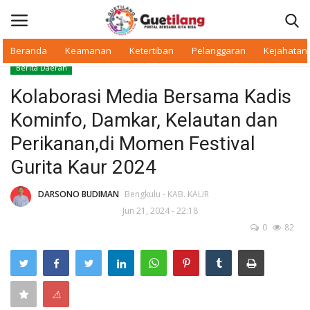
Beranda
Keamanan
Ketertiban
Pelanggaran
Kejahatan
Berita Daerah
Masuk
Daftar
Kolaborasi Media Bersama Kadis
Kominfo, Damkar, Kelautan dan
Beranda
Perikanan,di Momen Festival
Daerah
Gurita Kaur 2024
Makan Bergizi
DARSONO BUDIMAN
Bengkulu - KAB. KAUR
Jun 21, 2024 - 22:18
0
82
Warkop Digital
Pelanggaran
⚠
Ketertiban