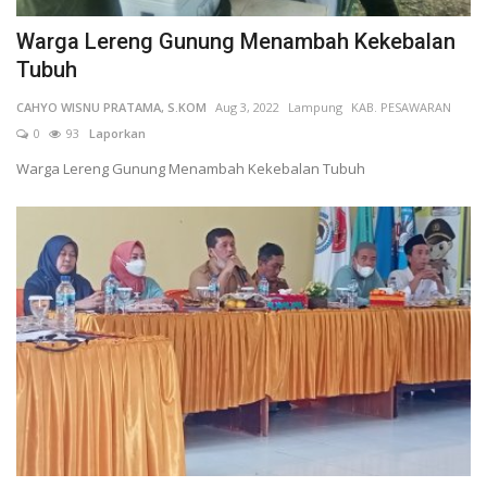
Keamanan
Warga Lereng Gunung Menambah Kekebalan
Tubuh
Kejahatan
CAHYO WISNU PRATAMA, S.KOM
Aug 3, 2022
Lampung
KAB. PESAWARAN
0
93
Laporkan
Cybers Event
Warga Lereng Gunung Menambah Kekebalan Tubuh
UMKM & Ekonomi Kreatif
Pekerja Migran Indonesia
Ekonomi
Pendidikan
Informasi Journalism
Olahraga