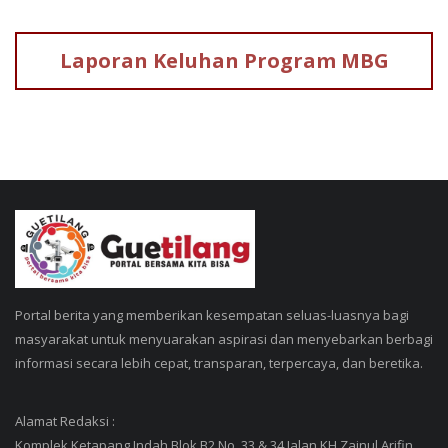
Laporan Keluhan
Program MBG
Portal berita yang memberikan kesempatan seluas-luasnya bagi
masyarakat untuk menyuarakan aspirasi dan menyebarkan berbagi
informasi secara lebih cepat, transparan, terpercaya, dan beretika.
Alamat Redaksi :
Komplek Ketapang Indah Blok B2 No. 33 & 34 Jalan KH Zainul Arifin,