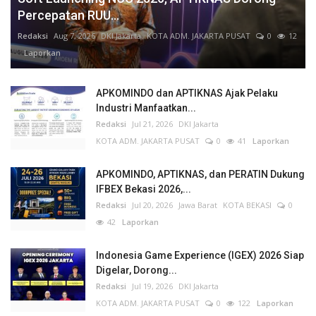
Percepatan RUU...
Redaksi
Aug 7, 2026
DKI Jakarta
KOTA ADM. JAKARTA PUSAT
0
12
Laporkan
APKOMINDO dan APTIKNAS Ajak Pelaku
Industri Manfaatkan...
Redaksi
Jul 21, 2026
DKI Jakarta
KOTA ADM. JAKARTA PUSAT
0
41
Laporkan
APKOMINDO, APTIKNAS, dan PERATIN Dukung
IFBEX Bekasi 2026,...
Redaksi
Jul 20, 2026
Jawa Barat
KOTA BEKASI
0
42
Laporkan
Indonesia Game Experience (IGEX) 2026 Siap
Digelar, Dorong...
Redaksi
Jul 19, 2026
DKI Jakarta
KOTA ADM. JAKARTA PUSAT
0
122
Laporkan