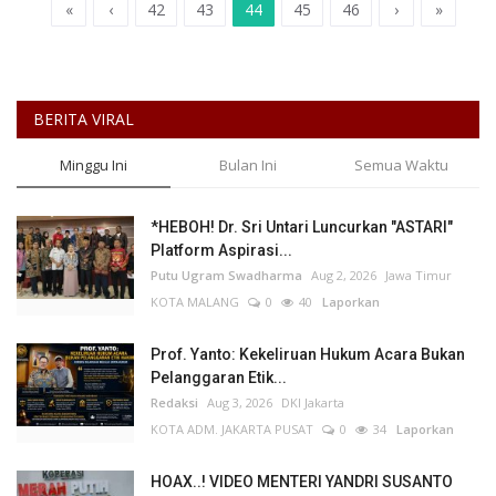
«
‹
42
43
44
45
46
›
»
BERITA VIRAL
Minggu Ini
Bulan Ini
Semua Waktu
*HEBOH! Dr. Sri Untari Luncurkan "ASTARI"
Platform Aspirasi...
Putu Ugram Swadharma
Aug 2, 2026
Jawa Timur
KOTA MALANG
0
40
Laporkan
Prof. Yanto: Kekeliruan Hukum Acara Bukan
Pelanggaran Etik...
Redaksi
Aug 3, 2026
DKI Jakarta
KOTA ADM. JAKARTA PUSAT
0
34
Laporkan
HOAX..! VIDEO MENTERI YANDRI SUSANTO