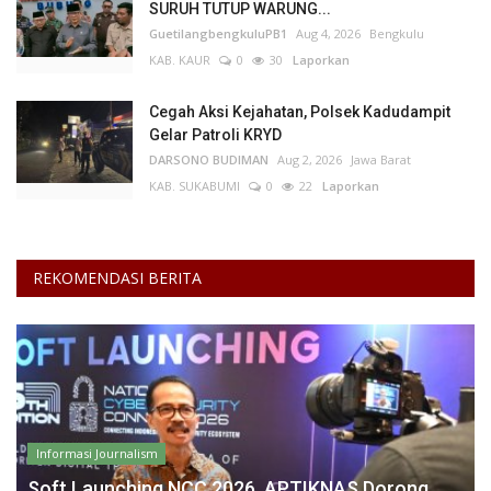
SURUH TUTUP WARUNG...
GuetilangbengkuluPB1
Aug 4, 2026
Bengkulu
KAB. KAUR
0
30
Laporkan
Cegah Aksi Kejahatan, Polsek Kadudampit
Gelar Patroli KRYD
DARSONO BUDIMAN
Aug 2, 2026
Jawa Barat
KAB. SUKABUMI
0
22
Laporkan
REKOMENDASI BERITA
Informasi Journalism
Soft Launching NCC 2026, APTIKNAS Dorong