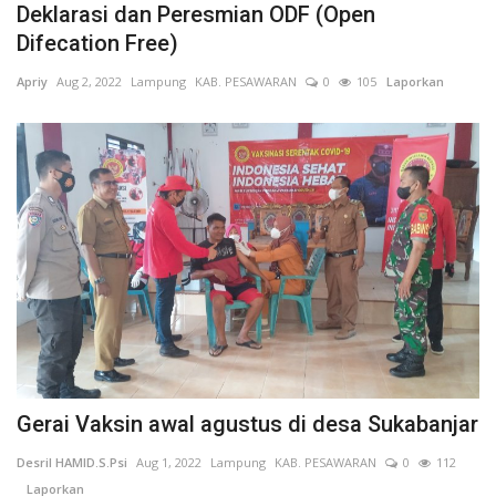
Deklarasi dan Peresmian ODF (Open
Difecation Free)
Kesehatan
Apriy
Aug 2, 2022
Lampung
KAB. PESAWARAN
0
105
Laporkan
Layanan Publik
Perempuan/Anak
Gerai Vaksin awal agustus di desa Sukabanjar
Desril HAMID.S.Psi
Aug 1, 2022
Lampung
KAB. PESAWARAN
0
112
Laporkan