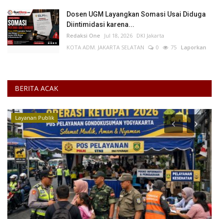
Dosen UGM Layangkan Somasi Usai Diduga
Diintimidasi karena...
Redaksi One
Jul 18, 2026
DKI Jakarta
KOTA ADM. JAKARTA SELATAN
0
75
Laporkan
BERITA ACAK
Layanan Publik