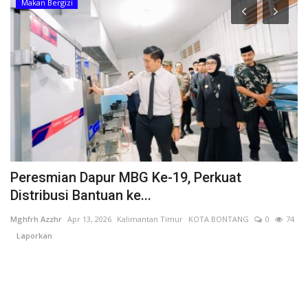
Makan Bergizi
Peresmian Dapur MBG Ke-19, Perkuat
B
Distribusi Bantuan ke...
d
Mghfrh Azzhr
Apr 13, 2026
Kalimantan Timur
KOTA BONTANG
0
74
al
Laporkan
L
Ba
wa