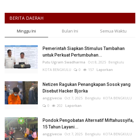
BERITA DAERAH
Minggu Ini
Bulan Ini
Semua Waktu
Pemerintah Siapkan Stimulus Tambahan
untuk Perkuat Pertumbuhan...
Putu Ugram Swadharma
Oct 8, 2025
Bengkulu
KOTA BENGKULU
0
157
Laporkan
Netizen Ragukan Penangkapan Sosok yang
Disebut Hacker Bjorka
anggivecia
Oct 7, 2025
Bengkulu
KOTA BENGKULU
0
202
Laporkan
Pondok Pengobatan Alternatif Miftahussyifa,
15 Tahun Layani...
anggivecia
Oct 7, 2025
Bengkulu
KOTA BENGKULU