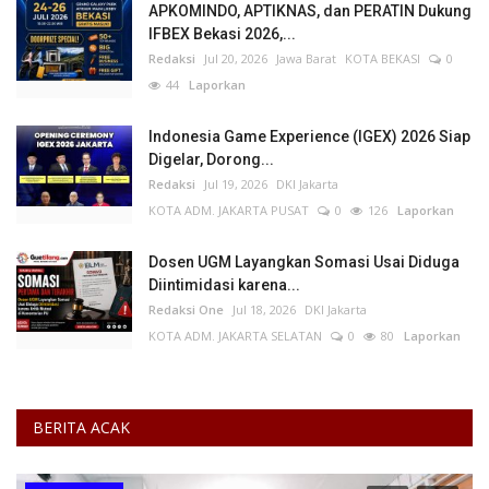
APKOMINDO, APTIKNAS, dan PERATIN Dukung
IFBEX Bekasi 2026,...
Redaksi
Jul 20, 2026
Jawa Barat
KOTA BEKASI
0
44
Laporkan
Indonesia Game Experience (IGEX) 2026 Siap
Digelar, Dorong...
Redaksi
Jul 19, 2026
DKI Jakarta
KOTA ADM. JAKARTA PUSAT
0
126
Laporkan
Dosen UGM Layangkan Somasi Usai Diduga
Diintimidasi karena...
Redaksi One
Jul 18, 2026
DKI Jakarta
KOTA ADM. JAKARTA SELATAN
0
80
Laporkan
BERITA ACAK