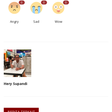
0
0
0
Angry
Sad
Wow
Hery Supandi
BERITA TERKAIT