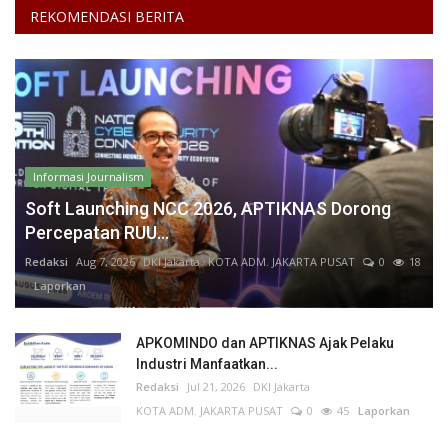
REKOMENDASI BERITA
Informasi Journalism
Soft Launching NCC 2026, APTIKNAS Dorong
Percepatan RUU...
Redaksi
Aug 7, 2026
DKI Jakarta
KOTA ADM. JAKARTA PUSAT
0
18
Laporkan
APKOMINDO dan APTIKNAS Ajak Pelaku
Industri Manfaatkan...
Redaksi
Jul 21, 2026
DKI Jakarta
KOTA ADM. JAKARTA PUSAT
0
45
Laporkan