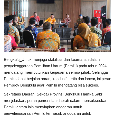
Keamanan
Kejahatan
Cybers Event
UMKM & Ekonomi Kreatif
Bengkulu_Untuk menjaga stabilitas dan keamanan dalam
Pekerja Migran Indonesia
penyelenggaraan Pemilihan Umum (Pemilu) pada tahun 2024
mendatang, membutuhkan kerjasama semua pihak. Sehingga
Ekonomi
Pemilu dapat berjalan aman, kondusif, tertib dan lancar, ini peran
Pemprov Bengkulu agar Pemilu mendatang bisa sukses.
Pendidikan
Sekretaris Daerah (Sekda) Provinsi Bengkulu Hamka Sabri
Informasi Journalism
menjelaskan, peran pemerintah daerah dalam mensukseskan
Pemilu antara lain menyiapkan anggaran untuk
Olahraga
penyelenggaraan Pemilu termasuk angggaran untuk