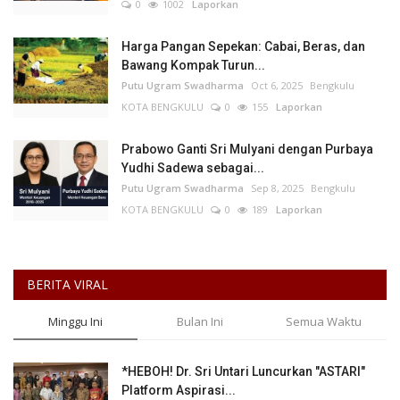
0
1002
Laporkan
Harga Pangan Sepekan: Cabai, Beras, dan
Bawang Kompak Turun...
Putu Ugram Swadharma
Oct 6, 2025
Bengkulu
KOTA BENGKULU
0
155
Laporkan
Prabowo Ganti Sri Mulyani dengan Purbaya
Yudhi Sadewa sebagai...
Putu Ugram Swadharma
Sep 8, 2025
Bengkulu
KOTA BENGKULU
0
189
Laporkan
BERITA VIRAL
Minggu Ini
Bulan Ini
Semua Waktu
*HEBOH! Dr. Sri Untari Luncurkan "ASTARI"
Platform Aspirasi...