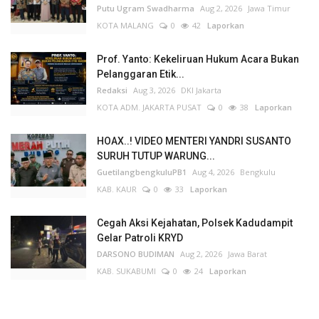
Putu Ugram Swadharma
Aug 2, 2026
Jawa Timur
KOTA MALANG
0
42
Laporkan
Prof. Yanto: Kekeliruan Hukum Acara Bukan
Pelanggaran Etik...
Redaksi
Aug 3, 2026
DKI Jakarta
KOTA ADM. JAKARTA PUSAT
0
38
Laporkan
HOAX..! VIDEO MENTERI YANDRI SUSANTO
SURUH TUTUP WARUNG...
GuetilangbengkuluPB1
Aug 4, 2026
Bengkulu
KAB. KAUR
0
33
Laporkan
Cegah Aksi Kejahatan, Polsek Kadudampit
Gelar Patroli KRYD
DARSONO BUDIMAN
Aug 2, 2026
Jawa Barat
KAB. SUKABUMI
0
24
Laporkan