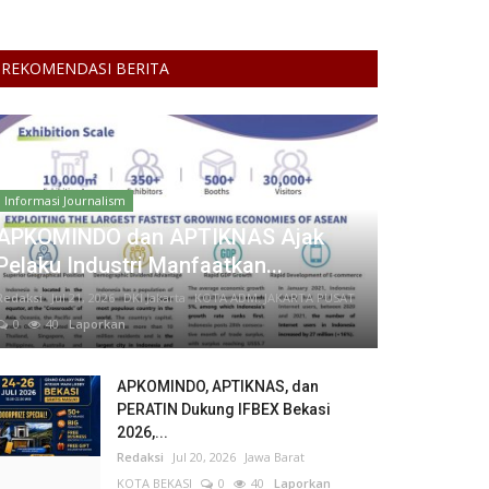
REKOMENDASI BERITA
Informasi Journalism
APKOMINDO dan APTIKNAS Ajak
Pelaku Industri Manfaatkan...
Redaksi
Jul 21, 2026
DKI Jakarta
KOTA ADM. JAKARTA PUSAT
0
40
Laporkan
APKOMINDO, APTIKNAS, dan
PERATIN Dukung IFBEX Bekasi
2026,...
Redaksi
Jul 20, 2026
Jawa Barat
KOTA BEKASI
0
40
Laporkan