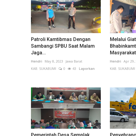
Patroli Kamtibmas Dengan
Melalui Gia
Sambangi SPBU Saat Malam
Bhabinkamt
Jaga...
Masyarakat 
Hendri
May 8, 2023
Jawa Barat
Hendri
Apr 29,
KAB. SUKABUMI
0
43
Laporkan
KAB. SUKABUMI
Pemerintah Desa Semplak
Penyebrang