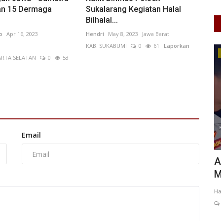
an 15 Dermaga
Sukalarang Kegiatan Halal
Bilhalal...
o
Apr 16, 2023
Hendri
May 8, 2023
Jawa Barat
KAB. SUKABUMI
0
61
Laporkan
UMKM & Ekonomi Kreatif
ARTA SELATAN
0
53
Email
ai
WIBAWA Grow Day 2026 Perkuat
A
n...
Ekosistem Kewirausahaan
M
Mahasiswa...
48
Ha
Kristin
Jul 21, 2026
Jawa Tengah
KOTA SURAKARTA
0
24
Laporkan
wa