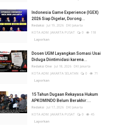
Indonesia Game Experience (IGEX)
2026 Siap Digelar, Dorong...
Redaksi
Jul 19, 2026
DKI Jakarta
KOTA ADM. JAKARTA PUSAT
0
118
Laporkan
Dosen UGM Layangkan Somasi Usai
Diduga Diintimidasi karena...
Redaksi One
Jul 18, 2026
DKI Jakarta
KOTA ADM. JAKARTA SELATAN
0
71
Laporkan
15 Tahun Dugaan Rekayasa Hukum
APKOMINDO Belum Berakhir:...
Redaksi
Jul 17, 2026
DKI Jakarta
KOTA ADM. JAKARTA PUSAT
0
45
Laporkan