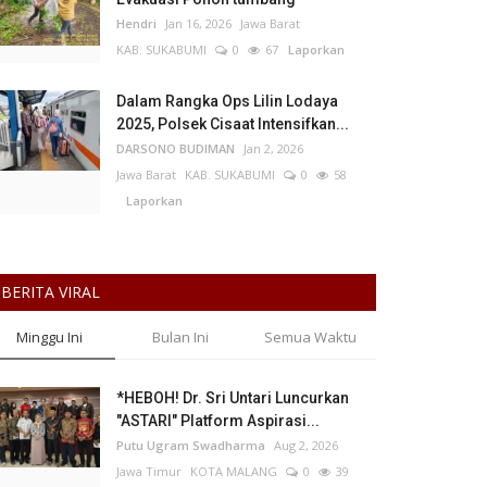
Hendri
Jan 16, 2026
Jawa Barat
KAB. SUKABUMI
0
67
Laporkan
Dalam Rangka Ops Lilin Lodaya
2025, Polsek Cisaat Intensifkan...
DARSONO BUDIMAN
Jan 2, 2026
Jawa Barat
KAB. SUKABUMI
0
58
Laporkan
BERITA VIRAL
Minggu Ini
Bulan Ini
Semua Waktu
*HEBOH! Dr. Sri Untari Luncurkan
"ASTARI" Platform Aspirasi...
Putu Ugram Swadharma
Aug 2, 2026
Jawa Timur
KOTA MALANG
0
39