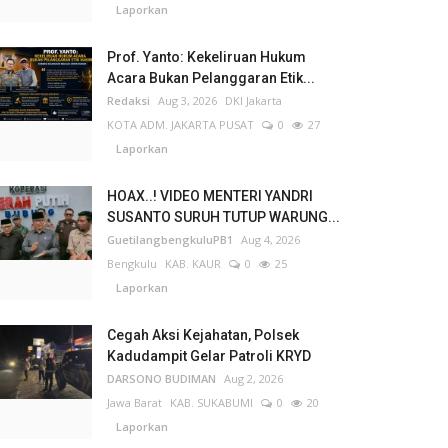
Laporkan
Prof. Yanto: Kekeliruan Hukum
Acara Bukan Pelanggaran Etik...
Redaksi
Aug 3, 2026
DKI Jakarta
KOTA ADM. JAKARTA PUSAT
0
27
Laporkan
HOAX..! VIDEO MENTERI YANDRI
SUSANTO SURUH TUTUP WARUNG...
GuetilangbengkuluPB1
Aug 4, 2026
Bengkulu
KAB. KAUR
0
25
Laporkan
Cegah Aksi Kejahatan, Polsek
Kadudampit Gelar Patroli KRYD
DARSONO BUDIMAN
Aug 2, 2026
Jawa Barat
KAB. SUKABUMI
0
20
Laporkan