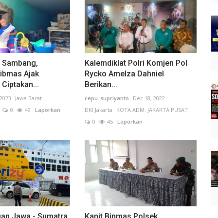
t Sambang,
Kalemdiklat Polri Komjen Pol
ibmas Ajak
Rycko Amelza Dahniel
Ciptakan...
Berikan...
 2023
Jawa Barat
cepu_supriyanto
Dec 18, 2022
0
49
Laporkan
DKI Jakarta
KOTA ADM. JAKARTA PUSAT
0
45
Laporkan
an Jawa - Sumatra
Kanit Binmas Polsek