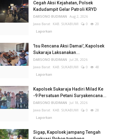
Cegah Aksi Kejahatan, Polsek
Kadudampit Gelar Patroli KRYD
DARSONO BUDIMAN
Aug 2, 2026
Jawa Barat
KAB. SUKABUMI
0
20
Laporkan
'Isu Rencana Aksi Damai', Kapolsek
Sukaraja Laksanakan...
DARSONO BUDIMAN
Jul 28, 2026
Jawa Barat
KAB. SUKABUMI
0
48
Laporkan
Kapolsek Sukaraja Hadiri Milad Ke
-9 Persatuan Petani Suryakencana...
DARSONO BUDIMAN
Jul 18, 2026
Jawa Barat
KAB. SUKABUMI
0
28
Laporkan
Sigap, Kapolsek jampang Tengah
Evakuasi Pohon tumbang