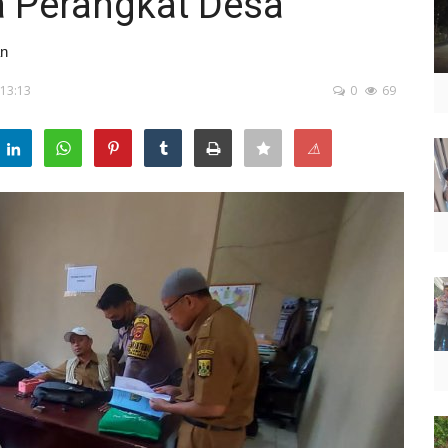
 Perangkat Desa
an
 13:13
0
69
⚠