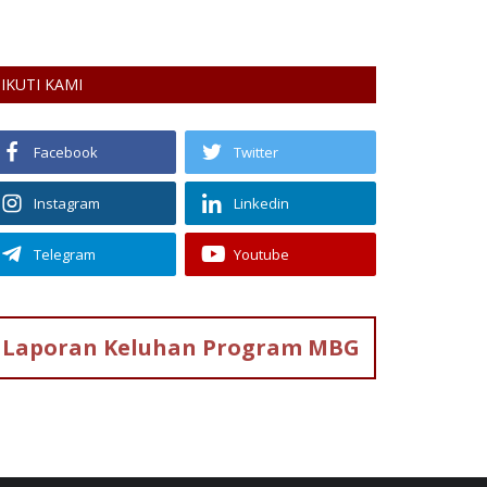
mahasiswa fakul
IKUTI KAMI
Facebook
Twitter
Instagram
Linkedin
Telegram
Youtube
Laporan Keluhan
Program MBG