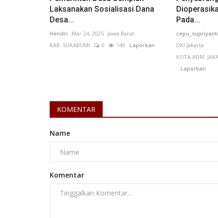
Laksanakan Sosialisasi Dana
Dioperasik
Desa...
Pada...
Hendri
Mar 24, 2025
Jawa Barat
cepu_supriyant
KAB. SUKABUMI
0
149
Laporkan
DKI Jakarta
Perkebunan
KOTA ADM. JAK
Laporkan
KOMENTAR
Name
Prabowo Tegaskan Sawit sebag
“Miracle Crop” demi Kemandiria
Komentar
rhstyadr
Feb 5, 2026
Jawa Barat
KAB. BOGOR
0
Laporkan
Presiden Prabowo Subianto menegaskan bah