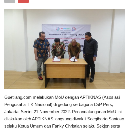
Keamanan
Kejahatan
Cybers Event
UMKM & Ekonomi Kreatif
Pekerja Migran Indonesia
Ekonomi
Guetilang.com melakukan MoU dengan APTIKNAS (Asosiasi
Pendidikan
Pengusaha TIK Nasional) di gedung serbaguna LSP Pers,
Jakarta, Senin, 21 November 2022. Penandatanganan MoU ini
Informasi Journalism
dilakukan oleh APTIKNAS langsung diwakili Soegiharto Santoso
selaku Ketua Umum dan Fanky Christian selaku Sekjen serta
Olahraga