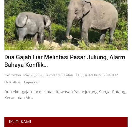
Dua Gajah Liar Melintasi Pasar Jukung, Alarm
A
Bahaya Konflik...
K
fikrimldnn
May 25, 2026
Sumatera Selatan
KAB. OGAN KOMERING ILIR
al
0
40
Laporkan
nia
Dua ekor gajah liar melintasi kawasan Pasar Jukung, Sungai Batang,
Pe
Kecamatan Air...
An
IKUTI KAMI