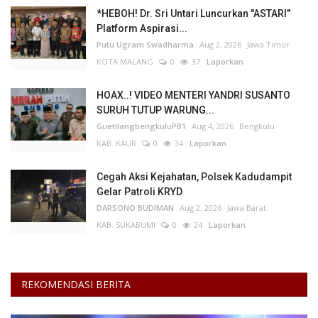
*HEBOH! Dr. Sri Untari Luncurkan "ASTARI"
Platform Aspirasi...
Putu Ugram Swadharma
Aug 2, 2026
Jawa Timur
KOTA MALANG
0
37
Laporkan
HOAX..! VIDEO MENTERI YANDRI SUSANTO
SURUH TUTUP WARUNG...
GuetilangbengkuluPB1
Aug 4, 2026
Bengkulu
KAB. KAUR
0
34
Laporkan
Cegah Aksi Kejahatan, Polsek Kadudampit
Gelar Patroli KRYD
DARSONO BUDIMAN
Aug 2, 2026
Jawa Barat
KAB. SUKABUMI
0
24
Laporkan
REKOMENDASI BERITA