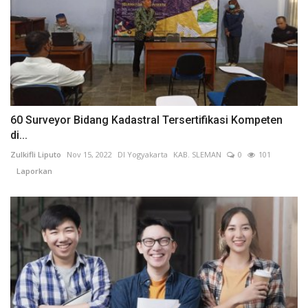
60 Surveyor Bidang Kadastral Tersertifikasi Kompeten
di...
Zulkifli Liputo
Nov 15, 2022
DI Yogyakarta
KAB. SLEMAN
0
101
Laporkan