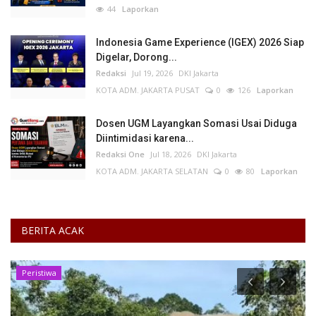
44
Laporkan
Indonesia Game Experience (IGEX) 2026 Siap
Digelar, Dorong...
Redaksi
Jul 19, 2026
DKI Jakarta
KOTA ADM. JAKARTA PUSAT
0
126
Laporkan
Dosen UGM Layangkan Somasi Usai Diduga
Diintimidasi karena...
Redaksi One
Jul 18, 2026
DKI Jakarta
KOTA ADM. JAKARTA SELATAN
0
80
Laporkan
BERITA ACAK
Peristiwa