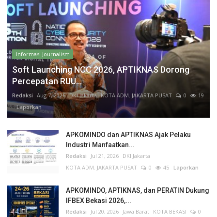
Informasi Journalism
Soft Launching NCC 2026, APTIKNAS Dorong
Percepatan RUU...
Redaksi
Aug 7, 2026
DKI Jakarta
KOTA ADM. JAKARTA PUSAT
0
19
Laporkan
APKOMINDO dan APTIKNAS Ajak Pelaku
Industri Manfaatkan...
Redaksi
Jul 21, 2026
DKI Jakarta
KOTA ADM. JAKARTA PUSAT
0
45
Laporkan
APKOMINDO, APTIKNAS, dan PERATIN Dukung
IFBEX Bekasi 2026,...
Redaksi
Jul 20, 2026
Jawa Barat
KOTA BEKASI
0