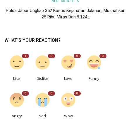
NEXT ARTICLE
Polda Jabar Ungkap 352 Kasus Kejahatan Jalanan, Musnahkan
25 Ribu Miras Dan 9.124...
WHAT'S YOUR REACTION?
1
0
0
0
Like
Dislike
Love
Funny
0
0
0
Angry
Sad
Wow