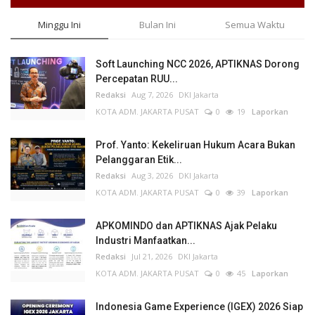
Minggu Ini
Bulan Ini
Semua Waktu
Soft Launching NCC 2026, APTIKNAS Dorong
Percepatan RUU...
Redaksi
Aug 7, 2026
DKI Jakarta
KOTA ADM. JAKARTA PUSAT
0
19
Laporkan
Prof. Yanto: Kekeliruan Hukum Acara Bukan
Pelanggaran Etik...
Redaksi
Aug 3, 2026
DKI Jakarta
KOTA ADM. JAKARTA PUSAT
0
39
Laporkan
APKOMINDO dan APTIKNAS Ajak Pelaku
Industri Manfaatkan...
Redaksi
Jul 21, 2026
DKI Jakarta
KOTA ADM. JAKARTA PUSAT
0
45
Laporkan
Indonesia Game Experience (IGEX) 2026 Siap