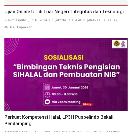
Ujian Online UT di Luar Negeri: Integritas dan Teknologi
Zulkifli Liputo
Jun 16, 2024
DKI Jakarta
KOTA ADM. JAKARTA BARAT
0
324
Laporkan
Perkuat Kompetensi Halal, LP3H Puspelindo Bekali
Pendamping...
alifrendi7
Feb 12, 2026
Jawa Barat
KOTA BEKASI
0
45
Laporkan