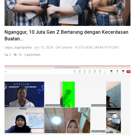
Nganggur, 10 Juta Gen Z Bertarung dengan Kecerdasan
Buatan...
cepu_supriyanto
Jun 15, 2024
DKI Jakarta
KOTA ADM. JAKARTA PUSAT
0
65
Laporkan