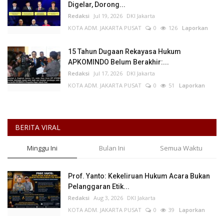
Digelar, Dorong...
Redaksi
Jul 19, 2026
DKI Jakarta
KOTA ADM. JAKARTA PUSAT
0
126
Laporkan
15 Tahun Dugaan Rekayasa Hukum
APKOMINDO Belum Berakhir:...
Redaksi
Jul 17, 2026
DKI Jakarta
KOTA ADM. JAKARTA PUSAT
0
51
Laporkan
BERITA VIRAL
Minggu Ini
Bulan Ini
Semua Waktu
Prof. Yanto: Kekeliruan Hukum Acara Bukan
Pelanggaran Etik...
Redaksi
Aug 3, 2026
DKI Jakarta
KOTA ADM. JAKARTA PUSAT
0
39
Laporkan