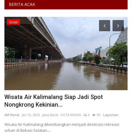
BERITA ACAK
Sosial
Wisata Air Kalimalang Siap Jadi Spot
W
Nongkrong Kekinian...
L
2
Alif Rendi
Jan 19, 2026
Jawa Barat
KOTA BEKASI
0
93
Laporkan
Pu
KO
Wisata Air Kalimalang dikembangkan menjadi destinasi rekreasi
urban di Bekasi Selatan....