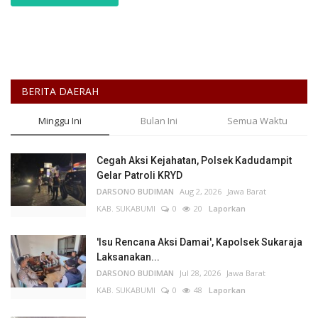
BERITA DAERAH
Minggu Ini
Bulan Ini
Semua Waktu
Cegah Aksi Kejahatan, Polsek Kadudampit
Gelar Patroli KRYD
DARSONO BUDIMAN
Aug 2, 2026
Jawa Barat
KAB. SUKABUMI
0
20
Laporkan
'Isu Rencana Aksi Damai', Kapolsek Sukaraja
Laksanakan...
DARSONO BUDIMAN
Jul 28, 2026
Jawa Barat
KAB. SUKABUMI
0
48
Laporkan