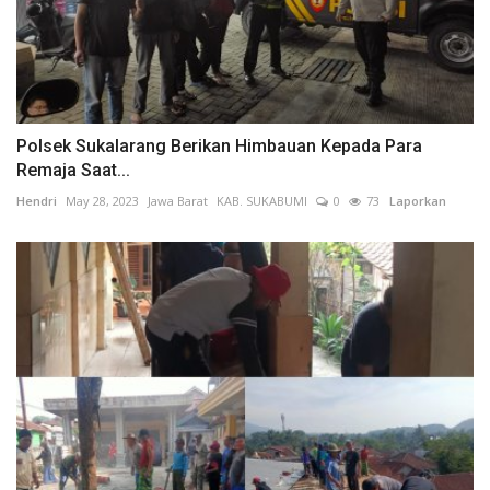
Polsek Sukalarang Berikan Himbauan Kepada Para
Remaja Saat...
Hendri
May 28, 2023
Jawa Barat
KAB. SUKABUMI
0
73
Laporkan