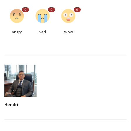
0
0
0
Angry
Sad
Wow
Hendri