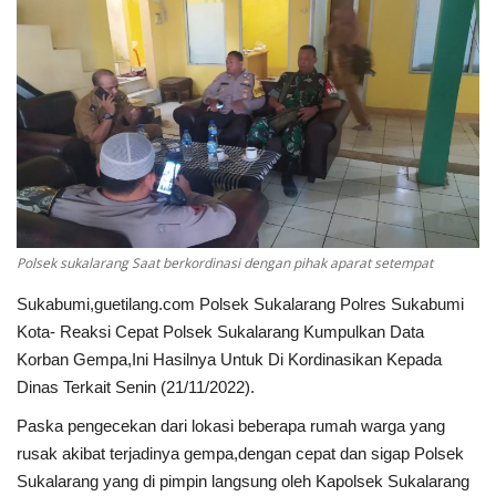
Keamanan
Kejahatan
Cybers Event
UMKM & Ekonomi Kreatif
Pekerja Migran Indonesia
Polsek sukalarang Saat berkordinasi dengan pihak aparat setempat
Sukabumi,guetilang.com Polsek Sukalarang Polres Sukabumi
Ekonomi
Kota- Reaksi Cepat Polsek Sukalarang Kumpulkan Data
Korban Gempa,Ini Hasilnya Untuk Di Kordinasikan Kepada
Pendidikan
Dinas Terkait Senin (21/11/2022).
Paska pengecekan dari lokasi beberapa rumah warga yang
Informasi Journalism
rusak akibat terjadinya gempa,dengan cepat dan sigap Polsek
Sukalarang yang di pimpin langsung oleh Kapolsek Sukalarang
Olahraga