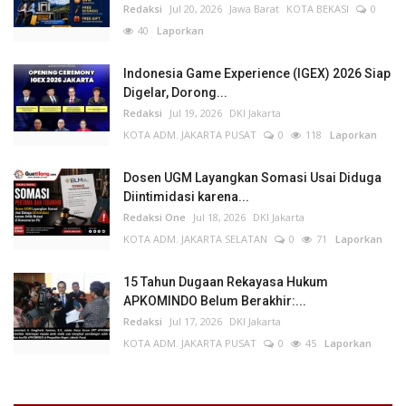
Redaksi
Jul 20, 2026
Jawa Barat
KOTA BEKASI
0
40
Laporkan
Indonesia Game Experience (IGEX) 2026 Siap
Digelar, Dorong...
Redaksi
Jul 19, 2026
DKI Jakarta
KOTA ADM. JAKARTA PUSAT
0
118
Laporkan
Dosen UGM Layangkan Somasi Usai Diduga
Diintimidasi karena...
Redaksi One
Jul 18, 2026
DKI Jakarta
KOTA ADM. JAKARTA SELATAN
0
71
Laporkan
15 Tahun Dugaan Rekayasa Hukum
APKOMINDO Belum Berakhir:...
Redaksi
Jul 17, 2026
DKI Jakarta
KOTA ADM. JAKARTA PUSAT
0
45
Laporkan