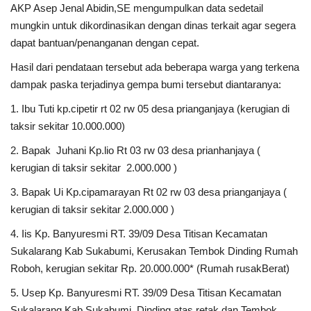
AKP Asep Jenal Abidin,SE mengumpulkan data sedetail
mungkin untuk dikordinasikan dengan dinas terkait agar segera
Kesehatan
dapat bantuan/penanganan dengan cepat.
Layanan Publik
Hasil dari pendataan tersebut ada beberapa warga yang terkena
dampak paska terjadinya gempa bumi tersebut diantaranya:
Perempuan/Anak
1.
Ibu Tuti kp.cipetir rt 02 rw 05 desa prianganjaya (kerugian di
taksir sekitar 10.000.000)
2.
Bapak Juhani Kp.lio Rt 03 rw 03 desa prianhanjaya (
kerugian di taksir sekitar 2.000.000 )
3.
Bapak Ui Kp.cipamarayan Rt 02 rw 03 desa prianganjaya (
kerugian di taksir sekitar 2.000.000 )
4.
Iis Kp. Banyuresmi RT. 39/09 Desa Titisan Kecamatan
Sukalarang Kab Sukabumi, Kerusakan Tembok Dinding Rumah
Roboh, kerugian sekitar Rp. 20.000.000* (Rumah rusakBerat)
5.
Usep Kp. Banyuresmi RT. 39/09 Desa Titisan Kecamatan
Sukalarang Kab Sukabumi, Dinding atas retak dan Tembok