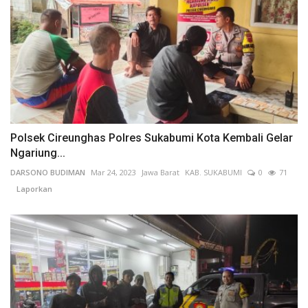
Polsek Cireunghas Polres Sukabumi Kota Kembali Gelar
Ngariung...
DARSONO BUDIMAN
Mar 24, 2023
Jawa Barat
KAB. SUKABUMI
0
71
Laporkan