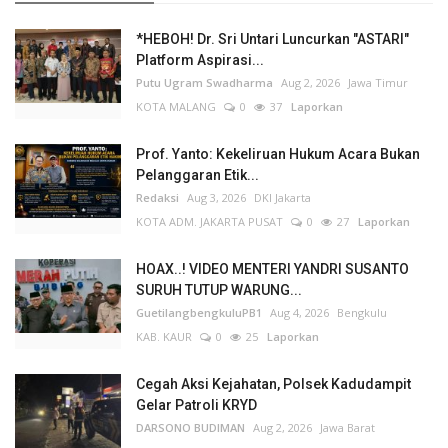
*HEBOH! Dr. Sri Untari Luncurkan "ASTARI"
Platform Aspirasi...
Putu Ugram Swadharma
Aug 2, 2026
Jawa Timur
KOTA MALANG
0
37
Laporkan
Prof. Yanto: Kekeliruan Hukum Acara Bukan
Pelanggaran Etik...
Redaksi
Aug 3, 2026
DKI Jakarta
KOTA ADM. JAKARTA PUSAT
0
27
Laporkan
HOAX..! VIDEO MENTERI YANDRI SUSANTO
SURUH TUTUP WARUNG...
GuetilangbengkuluPB1
Aug 4, 2026
Bengkulu
KAB. KAUR
0
25
Laporkan
Cegah Aksi Kejahatan, Polsek Kadudampit
Gelar Patroli KRYD
DARSONO BUDIMAN
Aug 2, 2026
Jawa Barat