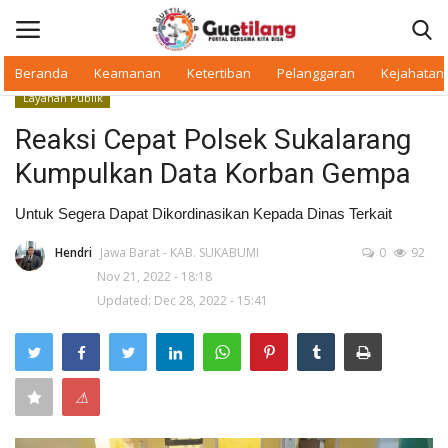
Beranda
Keamanan
Ketertiban
Pelanggaran
Kejahatan
Layanan Publik
Masuk
Daftar
Reaksi Cepat Polsek Sukalarang
Kumpulkan Data Korban Gempa
Beranda
Untuk Segera Dapat Dikordinasikan Kepada Dinas Terkait
Daerah
Hendri
Jawa Barat - KAB. SUKABUMI
0
92
Nov 21, 2022 - 18:18
Makan Bergizi
Updated: Dec 28, 2022 - 15:41
Warkop Digital
Pelanggaran
⚠
Ketertiban