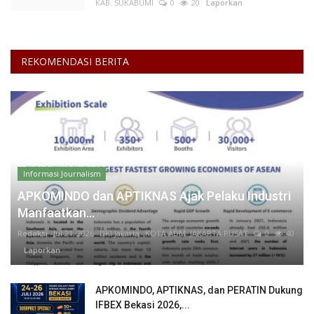
KAB. SUKABUMI
0
20
Laporkan
REKOMENDASI BERITA
Informasi Journalism
APKOMINDO dan APTIKNAS Ajak Pelaku Industri
Manfaatkan...
Redaksi
Jul 21, 2026
DKI Jakarta
KOTA ADM. JAKARTA PUSAT
0
40
Laporkan
APKOMINDO, APTIKNAS, dan PERATIN Dukung
IFBEX Bekasi 2026,...