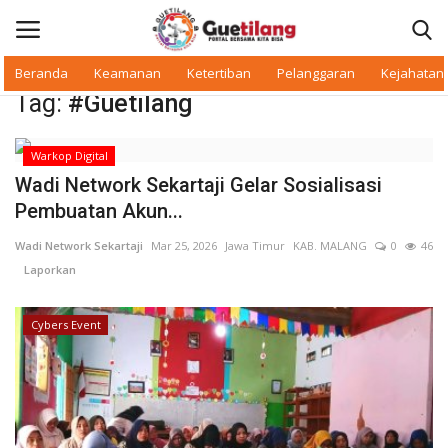
Beranda
Keamanan
Ketertiban
Pelanggaran
Kejahatan
Tag:
#Guetilang
Masuk
Daftar
Warkop Digital
Beranda
Wadi Network Sekartaji Gelar Sosialisasi
Pembuatan Akun...
Daerah
Wadi Network Sekartaji
Mar 25, 2026
Jawa Timur
KAB. MALANG
0
46
Laporkan
Makan Bergizi
Cybers Event
Warkop Digital
Pelanggaran
Ketertiban