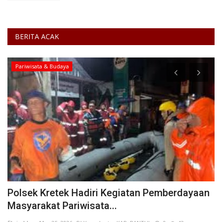
BERITA ACAK
Pariwisata & Budaya
Polsek Kretek Hadiri Kegiatan Pemberdayaan
K
Masyarakat Pariwisata...
M