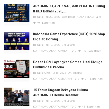
APKOMINDO, APTIKNAS, dan PERATIN Dukung
IFBEX Bekasi 2026,...
Redaksi
Jul 20, 2026
Jawa Barat
KOTA BEKASI
0
40
Laporkan
Indonesia Game Experience (IGEX) 2026 Siap
Digelar, Dorong...
Redaksi
Jul 19, 2026
DKI Jakarta
KOTA ADM. JAKARTA PUSAT
0
119
Laporkan
Dosen UGM Layangkan Somasi Usai Diduga
Diintimidasi karena...
Redaksi One
Jul 18, 2026
DKI Jakarta
KOTA ADM. JAKARTA SELATAN
0
71
Laporkan
15 Tahun Dugaan Rekayasa Hukum
APKOMINDO Belum Berakhir:...
Redaksi
Jul 17, 2026
DKI Jakarta
KOTA ADM. JAKARTA PUSAT
0
45
Laporkan