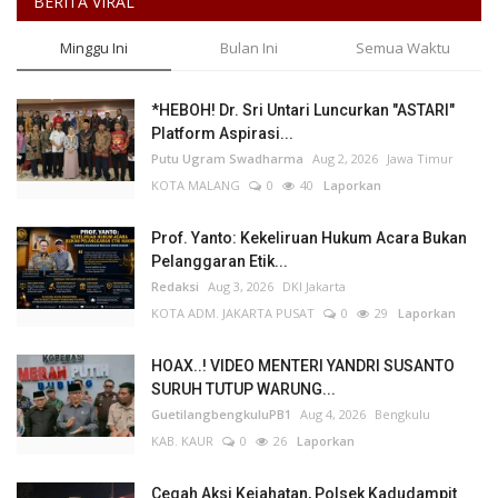
BERITA VIRAL
Minggu Ini
Bulan Ini
Semua Waktu
*HEBOH! Dr. Sri Untari Luncurkan "ASTARI"
Platform Aspirasi...
Putu Ugram Swadharma
Aug 2, 2026
Jawa Timur
KOTA MALANG
0
40
Laporkan
Prof. Yanto: Kekeliruan Hukum Acara Bukan
Pelanggaran Etik...
Redaksi
Aug 3, 2026
DKI Jakarta
KOTA ADM. JAKARTA PUSAT
0
29
Laporkan
HOAX..! VIDEO MENTERI YANDRI SUSANTO
SURUH TUTUP WARUNG...
GuetilangbengkuluPB1
Aug 4, 2026
Bengkulu
KAB. KAUR
0
26
Laporkan
Cegah Aksi Kejahatan, Polsek Kadudampit