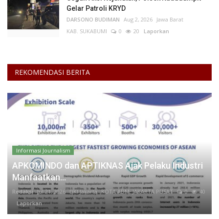
Gelar Patroli KRYD
DARSONO BUDIMAN
Aug 2, 2026
Jawa Barat
KAB. SUKABUMI
0
20
Laporkan
REKOMENDASI BERITA
Informasi Journalism
APKOMINDO dan APTIKNAS Ajak Pelaku Industri
Manfaatkan...
Redaksi
Jul 21, 2026
DKI Jakarta
KOTA ADM. JAKARTA PUSAT
0
40
Laporkan