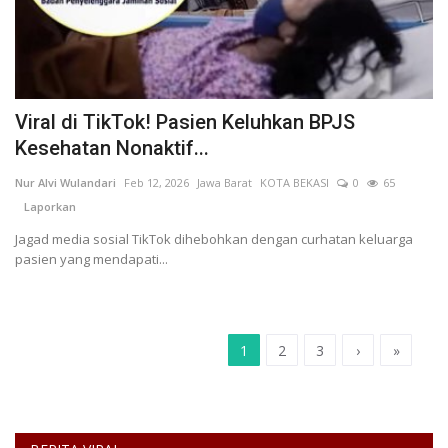
Viral di TikTok! Pasien Keluhkan BPJS
Kesehatan Nonaktif...
Nur Alvi Wulandari
Feb 12, 2026
Jawa Barat
KOTA BEKASI
0
65
Laporkan
Jagad media sosial TikTok dihebohkan dengan curhatan keluarga
pasien yang mendapati...
1
2
3
›
»