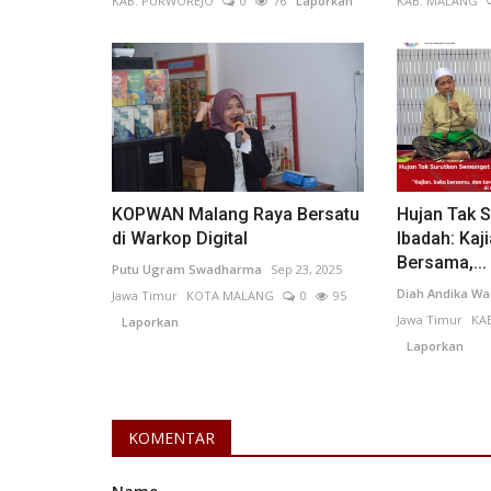
KAB. PURWOREJO
0
76
Laporkan
KAB. MALANG
KOPWAN Malang Raya Bersatu
Hujan Tak 
di Warkop Digital
Ibadah: Kaj
Bersama,...
Putu Ugram Swadharma
Sep 23, 2025
Diah Andika Wa
Jawa Timur
KOTA MALANG
0
95
Jawa Timur
KA
Laporkan
Laporkan
KOMENTAR