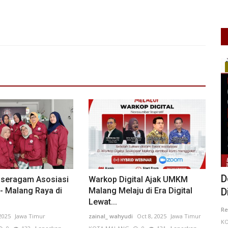
Kejahatan
nis
Dosen UGM Layangkan Somasi Usai
P
seragam Asosiasi
Warkop Digital Ajak UMKM
- Malang Raya di
Malang Melaju di Era Digital
Diduga Diintimidasi karena...
M
Lewat...
0
75
Redaksi One
Jul 18, 2026
DKI Jakarta
Fe
 2025
Jawa Timur
zainal_ wahyudi
Oct 8, 2025
Jawa Timur
KOTA ADM. JAKARTA SELATAN
0
80
Laporkan
KO