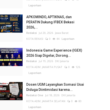
Laporkan
APKOMINDO, APTIKNAS, dan
PERATIN Dukung IFBEX Bekasi
2026,...
Redaksi
Jul 20, 2026
Jawa Barat
KOTA BEKASI
0
44
Laporkan
Indonesia Game Experience (IGEX)
2026 Siap Digelar, Dorong...
Redaksi
Jul 19, 2026
DKI Jakarta
KOTA ADM. JAKARTA PUSAT
0
126
Laporkan
Dosen UGM Layangkan Somasi Usai
Diduga Diintimidasi karena...
Redaksi One
Jul 18, 2026
DKI Jakarta
KOTA ADM. JAKARTA SELATAN
0
80
Laporkan