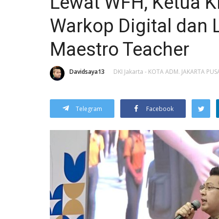
Lewat WFH, Ketua K
Warkop Digital dan
Maestro Teacher
Davidsaya13
DKI Jakarta - KOTA ADM. JAKARTA PUS
Telegram
Facebook