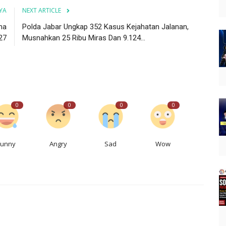
YA
NEXT ARTICLE
ma
Polda Jabar Ungkap 352 Kasus Kejahatan Jalanan,
27
Musnahkan 25 Ribu Miras Dan 9.124...
0
0
0
0
Funny
Angry
Sad
Wow