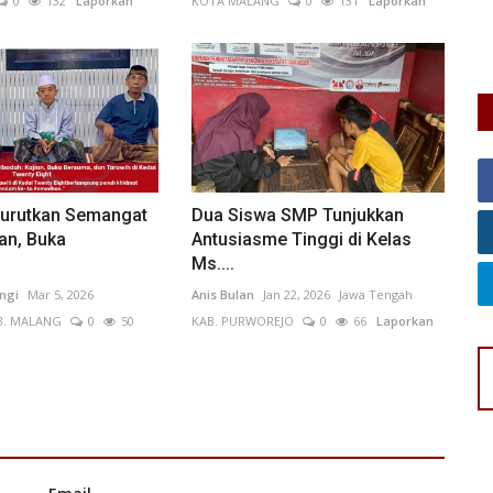
0
132
Laporkan
KOTA MALANG
0
131
Laporkan
Pe
pe
Surutkan Semangat
Dua Siswa SMP Tunjukkan
ian, Buka
Antusiasme Tinggi di Kelas
Ms....
ngi
Mar 5, 2026
Anis Bulan
Jan 22, 2026
Jawa Tengah
B. MALANG
0
50
KAB. PURWOREJO
0
66
Laporkan