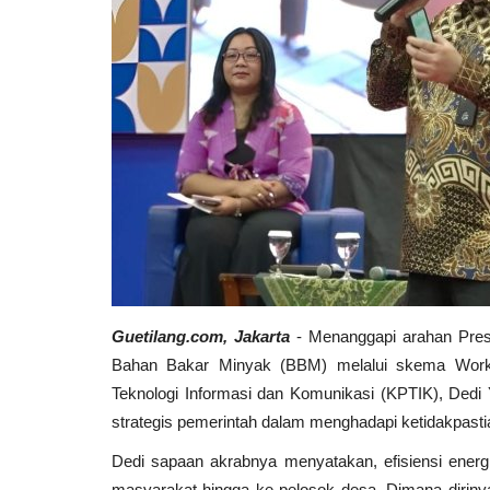
Guetilang.com, Jakarta
- Menanggapi arahan Presi
Bahan Bakar Minyak (BBM) melalui skema Wo
Teknologi Informasi dan Komunikasi (KPTIK), Ded
strategis pemerintah dalam menghadapi ketidakpastia
Dedi sapaan akrabnya menyatakan, efisiensi energi 
masyarakat hingga ke pelosok desa. Dimana dirinya