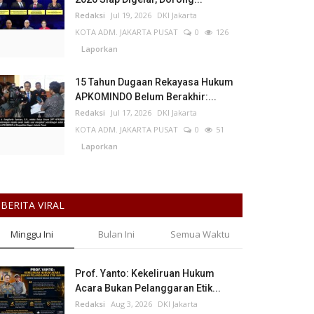
Redaksi
Jul 19, 2026
DKI Jakarta
KOTA ADM. JAKARTA PUSAT
0
126
Laporkan
15 Tahun Dugaan Rekayasa Hukum
APKOMINDO Belum Berakhir:...
Redaksi
Jul 17, 2026
DKI Jakarta
KOTA ADM. JAKARTA PUSAT
0
51
Laporkan
BERITA VIRAL
Minggu Ini
Bulan Ini
Semua Waktu
Prof. Yanto: Kekeliruan Hukum
Acara Bukan Pelanggaran Etik...
Redaksi
Aug 3, 2026
DKI Jakarta