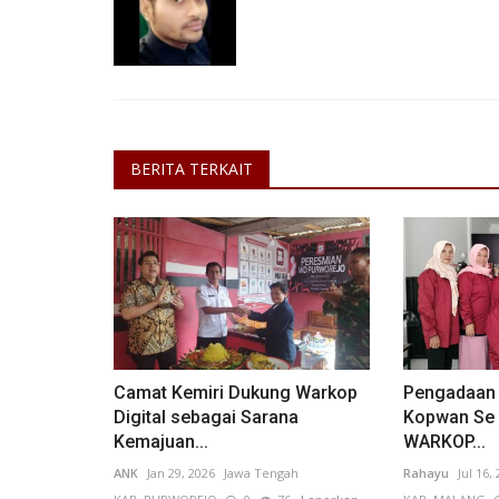
Ekonomi
BERITA TERKAIT
Selaras Sekolah Lapang Agribis
Camat Kemiri Dukung Warkop
Pengadaan 
Digital sebagai Sarana
Kopwan Se 
Holtikultura, Dorong...
Kemajuan...
WARKOP...
INDRA W N
Jul 5, 2024
Jawa Barat
KOTA SUKABUMI
ANK
Jan 29, 2026
Jawa Tengah
Rahayu
Jul 16,
Laporkan