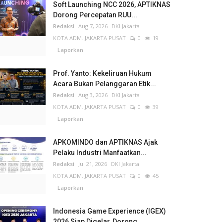
Soft Launching NCC 2026, APTIKNAS
Dorong Percepatan RUU...
Redaksi
Aug 7, 2026
DKI Jakarta
KOTA ADM. JAKARTA PUSAT
0
19
Laporkan
Prof. Yanto: Kekeliruan Hukum
Acara Bukan Pelanggaran Etik...
Redaksi
Aug 3, 2026
DKI Jakarta
KOTA ADM. JAKARTA PUSAT
0
39
Laporkan
APKOMINDO dan APTIKNAS Ajak
Pelaku Industri Manfaatkan...
Redaksi
Jul 21, 2026
DKI Jakarta
KOTA ADM. JAKARTA PUSAT
0
45
Laporkan
Indonesia Game Experience (IGEX)
2026 Siap Digelar, Dorong...