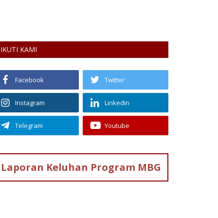
nggunaan AI di lingkungan sekolah mulai menjadi
rhatian dunia pendidikan seiring...
IKUTI KAMI
Facebook
Twitter
Instagram
Linkedin
Telegram
Youtube
Laporan Keluhan
Program MBG