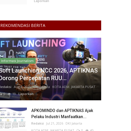
Laporkan
REKOMENDASI BERITA
Informasi Journalism
Soft Launching NCC 2026, APTIKNAS
Dorong Percepatan RUU...
Redaksi
Aug 7, 2026
DKI Jakarta
KOTA ADM. JAKARTA PUSAT
0
19
Laporkan
APKOMINDO dan APTIKNAS Ajak
Pelaku Industri Manfaatkan...
Redaksi
Jul 21, 2026
DKI Jakarta
KOTA ADM. JAKARTA PUSAT
0
45