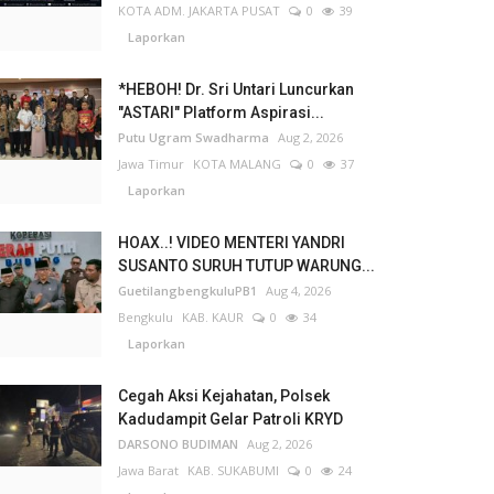
KOTA ADM. JAKARTA PUSAT
0
39
Laporkan
*HEBOH! Dr. Sri Untari Luncurkan
"ASTARI" Platform Aspirasi...
Putu Ugram Swadharma
Aug 2, 2026
Jawa Timur
KOTA MALANG
0
37
Laporkan
HOAX..! VIDEO MENTERI YANDRI
SUSANTO SURUH TUTUP WARUNG...
GuetilangbengkuluPB1
Aug 4, 2026
Bengkulu
KAB. KAUR
0
34
Laporkan
Cegah Aksi Kejahatan, Polsek
Kadudampit Gelar Patroli KRYD
DARSONO BUDIMAN
Aug 2, 2026
Jawa Barat
KAB. SUKABUMI
0
24