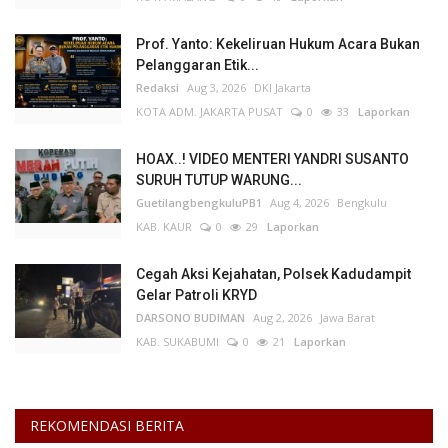
Prof. Yanto: Kekeliruan Hukum Acara Bukan
Pelanggaran Etik...
Redaksi
Aug 3, 2026
DKI Jakarta
KOTA ADM. JAKARTA PUSAT
0
33
Laporkan
HOAX..! VIDEO MENTERI YANDRI SUSANTO
SURUH TUTUP WARUNG...
GuetilangbengkuluPB1
Aug 4, 2026
Bengkulu
KAB. KAUR
0
29
Laporkan
Cegah Aksi Kejahatan, Polsek Kadudampit
Gelar Patroli KRYD
DARSONO BUDIMAN
Aug 2, 2026
Jawa Barat
KAB. SUKABUMI
0
21
Laporkan
REKOMENDASI BERITA