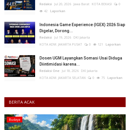
Redaksi
Jul 20, 2026
Jawa Barat
KOTA BEKASI
0
42
Laporkan
Indonesia Game Experience (IGEX) 2026 Siap
Digelar, Dorong...
Redaksi
Jul 19, 2026
DKI Jakarta
KOTA ADM. JAKARTA PUSAT
0
121
Laporkan
Dosen UGM Layangkan Somasi Usai Diduga
Diintimidasi karena...
Redaksi One
Jul 18, 2026
DKI Jakarta
KOTA ADM. JAKARTA SELATAN
0
75
Laporkan
BERITA ACAK
Budaya