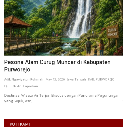
Pesona Alam Curug Muncar di Kabupaten
P
Purworejo
L
Adik Ngayiyatun Rohmah
May 13, 2026
Jawa Tengah
KAB. PURWOREJO
Fe
0
42
Laporkan
Destinasi Wisata Air Terjun Eksotis dengan Panorama Pegunungan
Pe
yang Sejuk, Asri,...
te
IKUTI KAMI