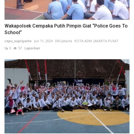
Wakapolsek Cempaka Putih Pimpin Giat “Police Goes To
School”
cepu_supriyanto
Jun 11, 2024
DKI Jakarta
KOTA ADM. JAKARTA PUSAT
0
57
Laporkan