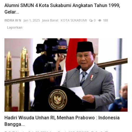
Alumni SMUN 4 Kota Sukabumi Angkatan Tahun 1999,
Gelar...
INDRA W N
Jan 1, 2025
Jawa Barat
KOTA SUKABUMI
0
188
Laporkan
Hadiri Wisuda Unhan RI, Menhan Prabowo : Indonesia
Bangga...