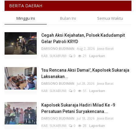
BERITA DAERAH
Minggu Ini
Bulan Ini
Semua Waktu
Cegah Aksi Kejahatan, Polsek Kadudampit
Gelar Patroli KRYD
DARSONO BUDIMAN
Aug 2, 2026
Jawa Barat
KAB. SUKABUMI
0
21
Laporkan
'Isu Rencana Aksi Damai', Kapolsek Sukaraja
Laksanakan...
DARSONO BUDIMAN
Jul 28, 2026
Jawa Barat
KAB. SUKABUMI
0
51
Laporkan
Kapolsek Sukaraja Hadiri Milad Ke -9
Persatuan Petani Suryakencana...
DARSONO BUDIMAN
Jul 18, 2026
Jawa Barat
KAB. SUKABUMI
0
28
Laporkan