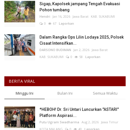
Sigap, Kapolsek jampang Tengah Evakuasi
Pohon tumbang
Hendri
Jan 16, 2026
Jawa Barat
KAB. SUKABUMI
0
67
Laporkan
Dalam Rangka Ops Lilin Lodaya 2025, Polsek
Cisaat Intensifkan...
DARSONO BUDIMAN
Jan 2, 2026
Jawa Barat
KAB. SUKABUMI
0
58
Laporkan
BERITA VIRAL
Minggu Ini
Bulan Ini
Semua Waktu
*HEBOH! Dr. Sri Untari Luncurkan "ASTARI"
Platform Aspirasi...
Putu Ugram Swadharma
Aug 2, 2026
Jawa Timur
KOTA MALANG
0
40
Laporkan