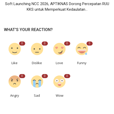
Soft Launching NCC 2026, APTIKNAS Dorong Percepatan RUU
KKS untuk Memperkuat Kedaulatan...
WHAT'S YOUR REACTION?
0
0
0
0
Like
Dislike
Love
Funny
0
0
0
Angry
Sad
Wow