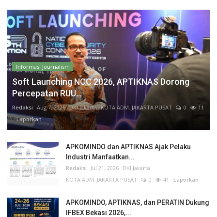
Informasi Journalism
Soft Launching NCC 2026, APTIKNAS Dorong
Percepatan RUU...
Redaksi
Aug 7, 2026
DKI Jakarta
KOTA ADM. JAKARTA PUSAT
0
11
Laporkan
APKOMINDO dan APTIKNAS Ajak Pelaku
Industri Manfaatkan...
Redaksi
Jul 21, 2026
DKI Jakarta
KOTA ADM. JAKARTA PUSAT
0
41
Laporkan
APKOMINDO, APTIKNAS, dan PERATIN Dukung
IFBEX Bekasi 2026,...