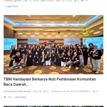
Zulkifli Liputo
Feb 13, 2024
Jawa Barat
KAB. BOGOR
0
78
Laporkan
TBM Handayani Berkarya Ikuti Pembinaan Komunitas
Baca Daerah...
Octavianus Barauntu
Sep 28, 2025
Sulawesi Utara
KOTA MANADO
0
161
Laporkan