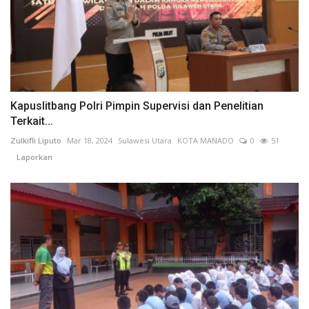
Kapuslitbang Polri Pimpin Supervisi dan Penelitian
Terkait...
Zulkifli Liputo
Mar 18, 2024
Sulawesi Utara
KOTA MANADO
0
51
Laporkan