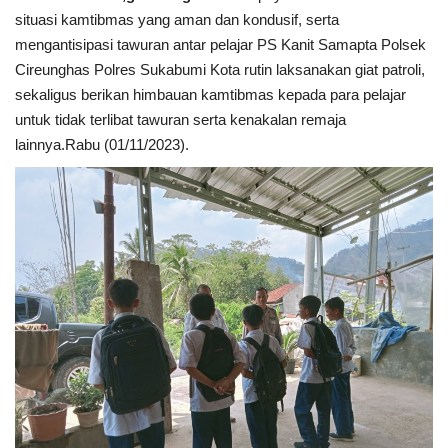
situasi kamtibmas yang aman dan kondusif, serta
mengantisipasi tawuran antar pelajar PS Kanit Samapta Polsek
Kesehatan
Cireunghas Polres Sukabumi Kota rutin laksanakan giat patroli,
sekaligus berikan himbauan kamtibmas kepada para pelajar
Layanan Publik
untuk tidak terlibat tawuran serta kenakalan remaja
lainnya.Rabu (01/11/2023).
Perempuan/Anak