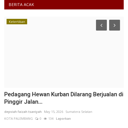
BERITA ACAK
Ketertiban
Pedagang Hewan Kurban Dilarang Berjualan di
P
Pinggir Jalan...
S
depviah faizah tsaniyah
May 15, 2026
Sumatera Selatan
Ag
KOTA PALEMBANG
0
134
Laporkan
L