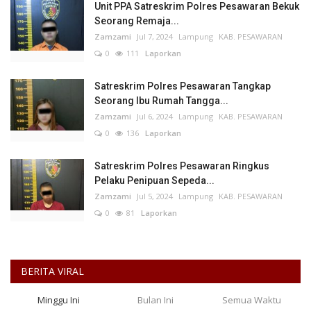
Unit PPA Satreskrim Polres Pesawaran Bekuk
Seorang Remaja...
Zamzami
Jul 7, 2024
Lampung
KAB. PESAWARAN
0
111
Laporkan
Satreskrim Polres Pesawaran Tangkap
Seorang Ibu Rumah Tangga...
Zamzami
Jul 6, 2024
Lampung
KAB. PESAWARAN
0
136
Laporkan
Satreskrim Polres Pesawaran Ringkus
Pelaku Penipuan Sepeda...
Zamzami
Jul 5, 2024
Lampung
KAB. PESAWARAN
0
81
Laporkan
BERITA VIRAL
Minggu Ini
Bulan Ini
Semua Waktu