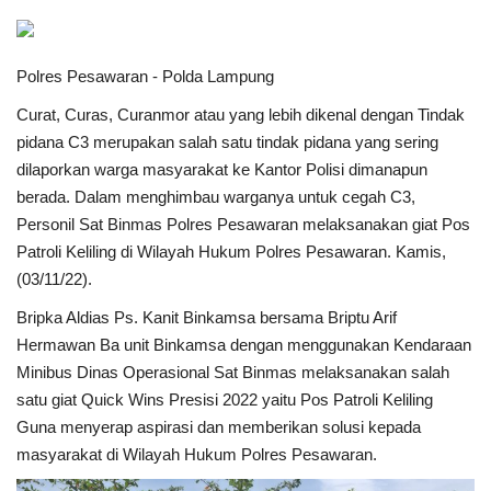
Keamanan
Polres Pesawaran - Polda Lampung
Kejahatan
Curat, Curas, Curanmor atau yang lebih dikenal dengan Tindak
pidana C3 merupakan salah satu tindak pidana yang sering
Cybers Event
dilaporkan warga masyarakat ke Kantor Polisi dimanapun
berada. Dalam menghimbau warganya untuk cegah C3,
UMKM & Ekonomi Kreatif
Personil Sat Binmas Polres Pesawaran melaksanakan giat Pos
Patroli Keliling di Wilayah Hukum Polres Pesawaran. Kamis,
Pekerja Migran Indonesia
(03/11/22).
Ekonomi
Bripka Aldias Ps. Kanit Binkamsa bersama Briptu Arif
Hermawan Ba unit Binkamsa dengan menggunakan Kendaraan
Minibus Dinas Operasional Sat Binmas melaksanakan salah
Pendidikan
satu giat Quick Wins Presisi 2022 yaitu Pos Patroli Keliling
Guna menyerap aspirasi dan memberikan solusi kepada
Informasi Journalism
masyarakat di Wilayah Hukum Polres Pesawaran.
Olahraga