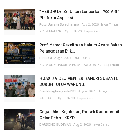
*HEBOH! Dr. Sri Untari Luncurkan "ASTARI"
Platform Aspirasi...
Putu Ugram Swadharma
Aug 2, 2026
Jawa Timur
KOTA MALANG
0
40
Laporkan
Prof. Yanto: Kekeliruan Hukum Acara Bukan
Pelanggaran Etik...
Redaksi
Aug 3, 2026
DKI Jakarta
KOTA ADM. JAKARTA PUSAT
0
30
Laporkan
HOAX..! VIDEO MENTERI YANDRI SUSANTO
SURUH TUTUP WARUNG...
GuetilangbengkuluPB1
Aug 4, 2026
Bengkulu
KAB. KAUR
0
28
Laporkan
Cegah Aksi Kejahatan, Polsek Kadudampit
Gelar Patroli KRYD
DARSONO BUDIMAN
Aug 2, 2026
Jawa Barat