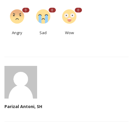
0
0
0
Angry
Sad
Wow
Parizal Antoni, SH