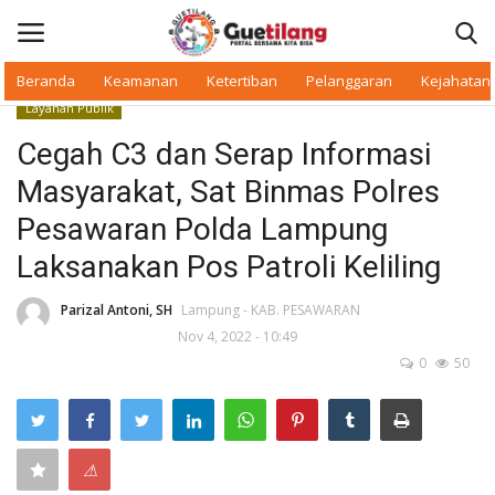
Beranda
Keamanan
Ketertiban
Pelanggaran
Kejahatan
Layanan Publik
Masuk
Daftar
Cegah C3 dan Serap Informasi
Masyarakat, Sat Binmas Polres
Beranda
Pesawaran Polda Lampung
Daerah
Laksanakan Pos Patroli Keliling
Makan Bergizi
Parizal Antoni, SH
Lampung - KAB. PESAWARAN
Nov 4, 2022 - 10:49
0
50
Warkop Digital
Pelanggaran
⚠
Ketertiban