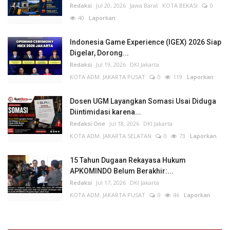
Redaksi
Jul 20, 2026
Jawa Barat
KOTA BEKASI
0
40
Laporkan
Indonesia Game Experience (IGEX) 2026 Siap
Digelar, Dorong...
Redaksi
Jul 19, 2026
DKI Jakarta
KOTA ADM. JAKARTA PUSAT
0
119
Laporkan
Dosen UGM Layangkan Somasi Usai Diduga
Diintimidasi karena...
Redaksi One
Jul 18, 2026
DKI Jakarta
KOTA ADM. JAKARTA SELATAN
0
73
Laporkan
15 Tahun Dugaan Rekayasa Hukum
APKOMINDO Belum Berakhir:...
Redaksi
Jul 17, 2026
DKI Jakarta
KOTA ADM. JAKARTA PUSAT
0
46
Laporkan