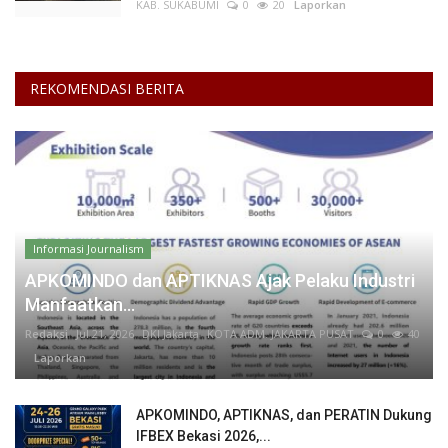
KAB. SUKABUMI
0
20
Laporkan
REKOMENDASI BERITA
Informasi Journalism
APKOMINDO dan APTIKNAS Ajak Pelaku Industri
Manfaatkan...
Redaksi
Jul 21, 2026
DKI Jakarta
KOTA ADM. JAKARTA PUSAT
0
40
Laporkan
APKOMINDO, APTIKNAS, dan PERATIN Dukung
IFBEX Bekasi 2026,...