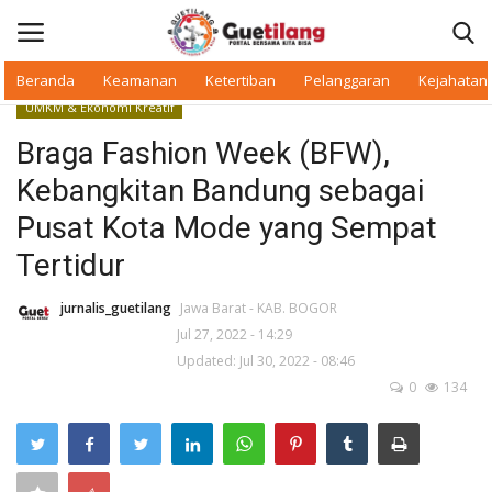
Beranda
Keamanan
Ketertiban
Pelanggaran
Kejahatan
UMKM & Ekonomi Kreatif
Masuk
Daftar
Braga Fashion Week (BFW),
Kebangkitan Bandung sebagai
Beranda
Pusat Kota Mode yang Sempat
Daerah
Tertidur
Makan Bergizi
jurnalis_guetilang
Jawa Barat - KAB. BOGOR
Jul 27, 2022 - 14:29
Updated: Jul 30, 2022 - 08:46
Warkop Digital
0
134
Pelanggaran
Ketertiban