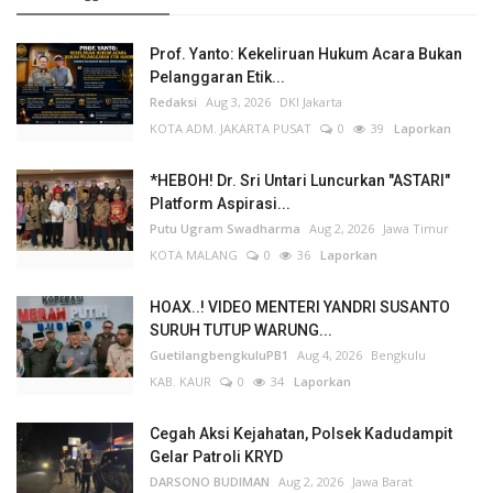
Prof. Yanto: Kekeliruan Hukum Acara Bukan
Pelanggaran Etik...
Redaksi
Aug 3, 2026
DKI Jakarta
KOTA ADM. JAKARTA PUSAT
0
39
Laporkan
*HEBOH! Dr. Sri Untari Luncurkan "ASTARI"
Platform Aspirasi...
Putu Ugram Swadharma
Aug 2, 2026
Jawa Timur
KOTA MALANG
0
36
Laporkan
HOAX..! VIDEO MENTERI YANDRI SUSANTO
SURUH TUTUP WARUNG...
GuetilangbengkuluPB1
Aug 4, 2026
Bengkulu
KAB. KAUR
0
34
Laporkan
Cegah Aksi Kejahatan, Polsek Kadudampit
Gelar Patroli KRYD
DARSONO BUDIMAN
Aug 2, 2026
Jawa Barat