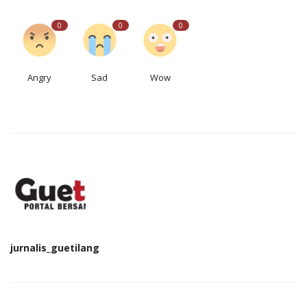
0
0
0
Angry
Sad
Wow
jurnalis_guetilang