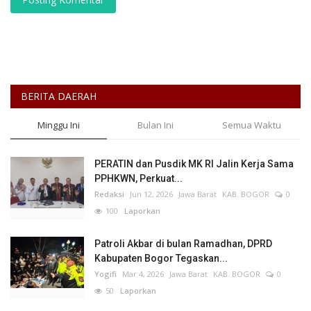
BERITA DAERAH
Minggu Ini
Bulan Ini
Semua Waktu
PERATIN dan Pusdik MK RI Jalin Kerja Sama
PPHKWN, Perkuat...
Redaksi
Jun 12, 2026
Jawa Barat
KAB. BOGOR
0
100
Laporkan
Patroli Akbar di bulan Ramadhan, DPRD
Kabupaten Bogor Tegaskan...
Yogifi
Mar 4, 2026
Jawa Barat
KAB. BOGOR
0
50
Laporkan