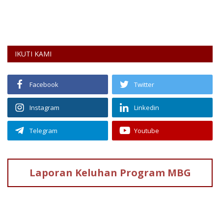
Pr
me
IKUTI KAMI
Facebook
Twitter
Instagram
Linkedin
Telegram
Youtube
Laporan Keluhan
Program MBG