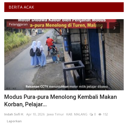
BERITA ACAK
Pelanggaran
n
Modus Pura-pura Menolong Kembali Makan
P
Korban, Pelajar...
B
Indah Sofi H.
Apr 10, 2026
Jawa Timur
KAB. MALANG
0
152
Al
Laporkan