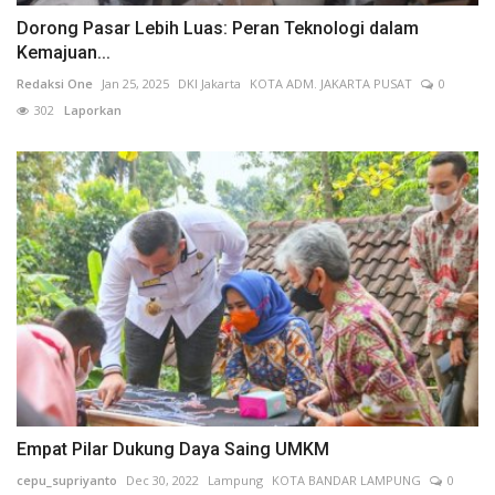
Dorong Pasar Lebih Luas: Peran Teknologi dalam
Kemajuan...
Redaksi One
Jan 25, 2025
DKI Jakarta
KOTA ADM. JAKARTA PUSAT
0
302
Laporkan
Empat Pilar Dukung Daya Saing UMKM
cepu_supriyanto
Dec 30, 2022
Lampung
KOTA BANDAR LAMPUNG
0