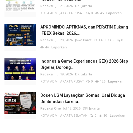
Redaksi
Jul 21, 2026
DKI Jakarta
KOTA ADM. JAKARTA PUSAT
0
45
Laporkan
APKOMINDO, APTIKNAS, dan PERATIN Dukung
IFBEX Bekasi 2026,...
Redaksi
Jul 20, 2026
Jawa Barat
KOTA BEKASI
0
44
Laporkan
Indonesia Game Experience (IGEX) 2026 Siap
Digelar, Dorong...
Redaksi
Jul 19, 2026
DKI Jakarta
KOTA ADM. JAKARTA PUSAT
0
126
Laporkan
Dosen UGM Layangkan Somasi Usai Diduga
Diintimidasi karena...
Redaksi One
Jul 18, 2026
DKI Jakarta
KOTA ADM. JAKARTA SELATAN
0
80
Laporkan