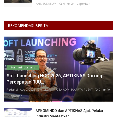
KAB. SUKABUMI
0
24
Laporkan
REKOMENDASI BERITA
Informasi Journalism
Soft Launching NCC 2026, APTIKNAS Dorong
Percepatan RUU...
Redaksi
Aug 7, 2026
DKI Jakarta
KOTA ADM. JAKARTA PUSAT
0
19
Laporkan
APKOMINDO dan APTIKNAS Ajak Pelaku
Industri Manfaatkan...