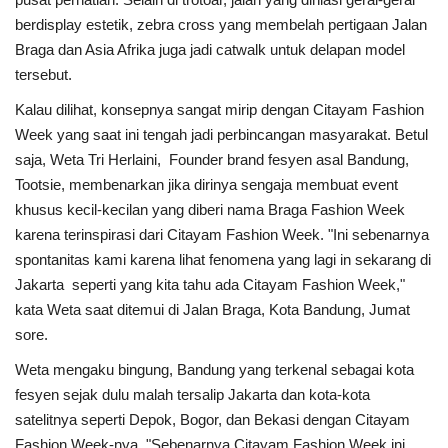
berdisplay estetik, zebra cross yang membelah pertigaan Jalan
Kesehatan
Braga dan Asia Afrika juga jadi catwalk untuk delapan model
tersebut.
Layanan Publik
Kalau dilihat, konsepnya sangat mirip dengan Citayam Fashion
Week yang saat ini tengah jadi perbincangan masyarakat. Betul
Perempuan/Anak
saja, Weta Tri Herlaini, Founder brand fesyen asal Bandung,
Tootsie, membenarkan jika dirinya sengaja membuat event
khusus kecil-kecilan yang diberi nama Braga Fashion Week
karena terinspirasi dari Citayam Fashion Week. "Ini sebenarnya
spontanitas kami karena lihat fenomena yang lagi in sekarang di
Jakarta seperti yang kita tahu ada Citayam Fashion Week,"
kata Weta saat ditemui di Jalan Braga, Kota Bandung, Jumat
sore.
Weta mengaku bingung, Bandung yang terkenal sebagai kota
fesyen sejak dulu malah tersalip Jakarta dan kota-kota
satelitnya seperti Depok, Bogor, dan Bekasi dengan Citayam
Fashion Week-nya. "Sebenarnya Citayam Fashion Week ini