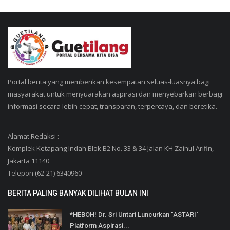
Portal berita yang memberikan kesempatan seluas-luasnya bagi
masyarakat untuk menyuarakan aspirasi dan menyebarkan berbagi
informasi secara lebih cepat, transparan, terpercaya, dan beretika.
Alamat Redaksi :
Komplek Ketapang Indah Blok B2 No. 33 & 34 Jalan KH Zainul Arifin,
Jakarta 11140
Telepon (62-21) 6340960
BERITA PALING BANYAK DILIHAT BULAN INI
*HEBOH! Dr. Sri Untari Luncurkan "ASTARI"
Platform Aspirasi...