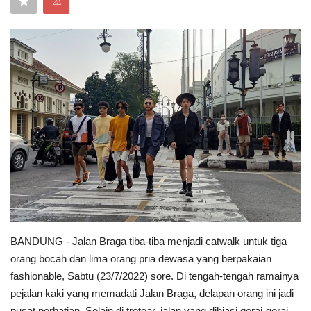
⚠
Keamanan
Kejahatan
Cybers Event
UMKM & Ekonomi Kreatif
Pekerja Migran Indonesia
Ekonomi
Pendidikan
BANDUNG - Jalan Braga tiba-tiba menjadi catwalk untuk tiga
orang bocah dan lima orang pria dewasa yang berpakaian
Informasi Journalism
fashionable, Sabtu (23/7/2022) sore. Di tengah-tengah ramainya
pejalan kaki yang memadati Jalan Braga, delapan orang ini jadi
Olahraga
pusat perhatian. Selain di trotoar, jalan yang dihiasi gerai-gerai