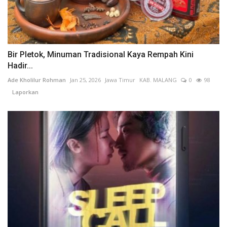
Bir Pletok, Minuman Tradisional Kaya Rempah Kini
Hadir...
Ade Kholilur Rohman
Jan 25, 2026
Jawa Timur
KAB. MALANG
0
98
Laporkan