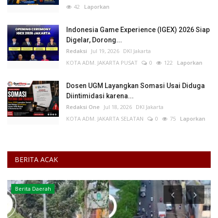
42
Laporkan
Indonesia Game Experience (IGEX) 2026 Siap
Digelar, Dorong...
Redaksi
Jul 19, 2026
DKI Jakarta
KOTA ADM. JAKARTA PUSAT
0
122
Laporkan
Dosen UGM Layangkan Somasi Usai Diduga
Diintimidasi karena...
Redaksi One
Jul 18, 2026
DKI Jakarta
KOTA ADM. JAKARTA SELATAN
0
75
Laporkan
BERITA ACAK
Berita Daerah