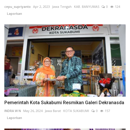
cepu_supriyanto
Apr 2, 2023
Jawa Tengah
KAB. BANYUMAS
0
124
Laporkan
Pemerintah Kota Sukabumi Resmikan Galeri Dekranasda
INDRA W N
May 26, 2024
Jawa Barat
KOTA SUKABUMI
0
157
Laporkan