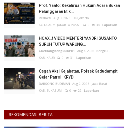
Prof. Yanto: Kekeliruan Hukum Acara Bukan
Pelanggaran Etik...
Redaksi
Aug 3, 2026
DKI Jakarta
KOTA ADM. JAKARTA PUSAT
0
34
Laporkan
HOAX..! VIDEO MENTERI YANDRI SUSANTO
SURUH TUTUP WARUNG...
GuetilangbengkuluPB1
Aug 4, 2026
Bengkulu
KAB. KAUR
0
31
Laporkan
Cegah Aksi Kejahatan, Polsek Kadudampit
Gelar Patroli KRYD
DARSONO BUDIMAN
Aug 2, 2026
Jawa Barat
KAB. SUKABUMI
0
22
Laporkan
REKOMENDASI BERITA