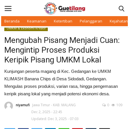
Beranda
Keamanan
Ketertiban
Pelanggaran
Kejahatan
UMKM & Ekonomi Kreatif
Masuk
Daftar
Mengubah Pisang Menjadi Cuan:
Mengintip Proses Produksi
Beranda
Keripik Pisang UMKM Lokal
Daerah
Kunjungan peserta magang di Kec. Gedangan ke UMKM
KLIMASH Banana Chips di Desa Sidodadi, Gedangan.
Makan Bergizi
Mengulas proses produksi, varian rasa, hingga pengemasan
keripik pisang lokal yang menjadi potensi ekonomi desa.
Warkop Digital
niyamufi
Jawa Timur - KAB. MALANG
0
109
Pelanggaran
Dec 2, 2025 - 22:45
Updated: Dec 3, 2025 - 07:03
Ketertiban