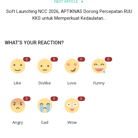
NEXT ARTICLE
Soft Launching NCC 2026, APTIKNAS Dorong Percepatan RUU
KKS untuk Memperkuat Kedaulatan...
WHAT'S YOUR REACTION?
0
0
0
0
Like
Dislike
Love
Funny
0
0
0
Angry
Sad
Wow