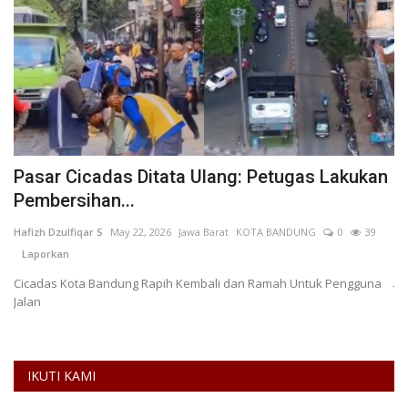
Pasar Cicadas Ditata Ulang: Petugas Lakukan
K
Pembersihan...
S
Hafizh Dzulfiqar S
May 22, 2026
Jawa Barat
KOTA BANDUNG
0
39
AN
Laporkan
Ke
Ja
Cicadas Kota Bandung Rapih Kembali dan Ramah Untuk Pengguna
Jalan
IKUTI KAMI