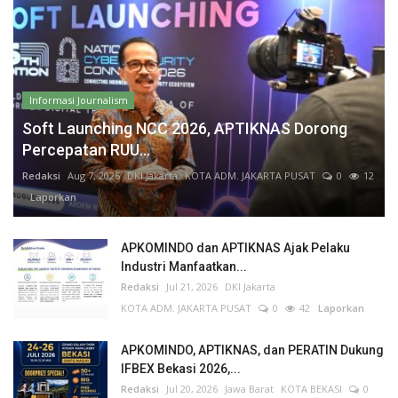
Informasi Journalism
Soft Launching NCC 2026, APTIKNAS Dorong
Percepatan RUU...
Redaksi
Aug 7, 2026
DKI Jakarta
KOTA ADM. JAKARTA PUSAT
0
12
Laporkan
APKOMINDO dan APTIKNAS Ajak Pelaku
Industri Manfaatkan...
Redaksi
Jul 21, 2026
DKI Jakarta
KOTA ADM. JAKARTA PUSAT
0
42
Laporkan
APKOMINDO, APTIKNAS, dan PERATIN Dukung
IFBEX Bekasi 2026,...
Redaksi
Jul 20, 2026
Jawa Barat
KOTA BEKASI
0