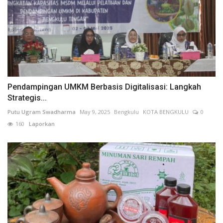
Pendampingan UMKM Berbasis Digitalisasi: Langkah
Strategis...
Putu Ugram Swadharma
May 9, 2025
Bengkulu
KOTA BENGKULU
0
160
Laporkan