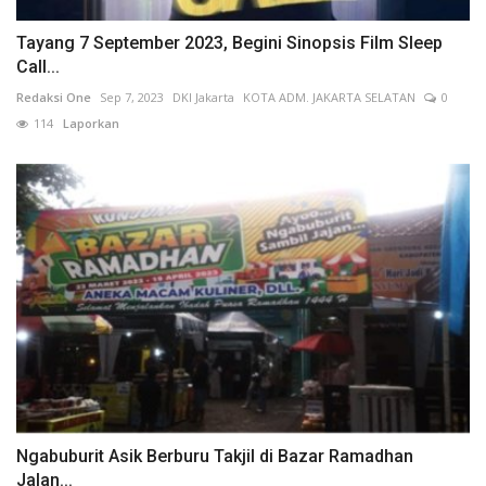
Tayang 7 September 2023, Begini Sinopsis Film Sleep
Call...
Redaksi One
Sep 7, 2023
DKI Jakarta
KOTA ADM. JAKARTA SELATAN
0
114
Laporkan
Ngabuburit Asik Berburu Takjil di Bazar Ramadhan
Jalan...