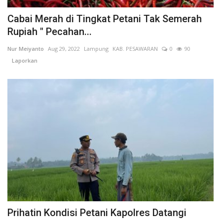
Keamanan
Cabai Merah di Tingkat Petani Tak Semerah
Rupiah " Pecahan...
Kejahatan
Nur Meiyanto
Aug 29, 2022
Lampung
KAB. PESAWARAN
0
90
Laporkan
Cybers Event
UMKM & Ekonomi Kreatif
Pekerja Migran Indonesia
Ekonomi
Pendidikan
Informasi Journalism
Prihatin Kondisi Petani Kapolres Datangi
Olahraga