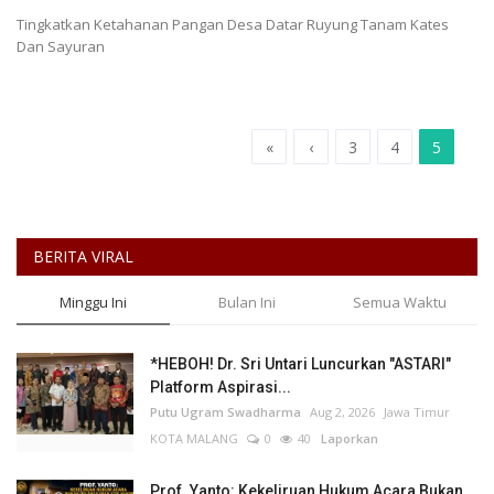
Tingkatkan Ketahanan Pangan Desa Datar Ruyung Tanam Kates
Dan Sayuran
«
‹
3
4
5
BERITA VIRAL
Minggu Ini
Bulan Ini
Semua Waktu
*HEBOH! Dr. Sri Untari Luncurkan "ASTARI"
Platform Aspirasi...
Putu Ugram Swadharma
Aug 2, 2026
Jawa Timur
KOTA MALANG
0
40
Laporkan
Prof. Yanto: Kekeliruan Hukum Acara Bukan