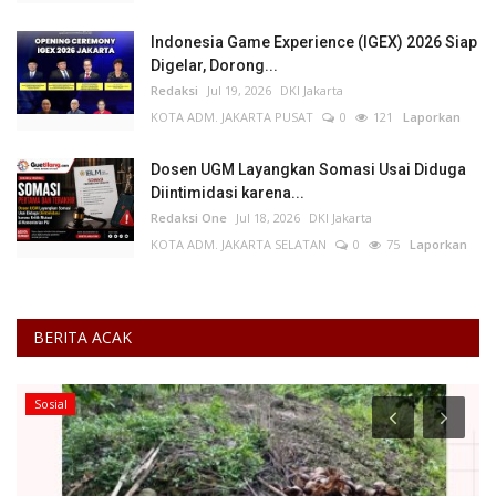
Indonesia Game Experience (IGEX) 2026 Siap
Digelar, Dorong...
Redaksi
Jul 19, 2026
DKI Jakarta
KOTA ADM. JAKARTA PUSAT
0
121
Laporkan
Dosen UGM Layangkan Somasi Usai Diduga
Diintimidasi karena...
Redaksi One
Jul 18, 2026
DKI Jakarta
KOTA ADM. JAKARTA SELATAN
0
75
Laporkan
BERITA ACAK
Sosial