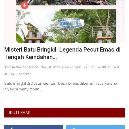
ri
Misteri Batu Bringkil: Legenda Pecut Emas di
K
Tengah Keindahan...
D
Annisa Nur Khasanah
Nov 28, 2025
Jawa Tengah
KAB. PURWOREJO
0
No
114
Laporkan
L
a
Batu Bringkil di Dusun Gentan, Desa Dilem, dikenal mistis karena
Ko
diyakini menyimpan...
Ki
IKUTI KAMI