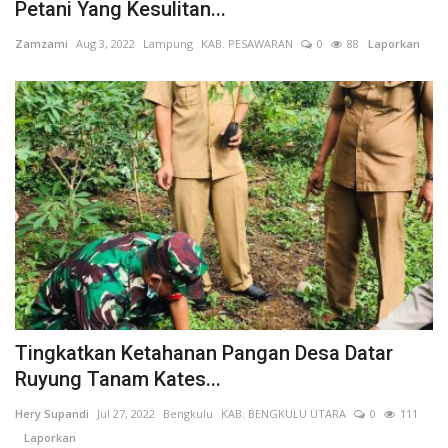
Petani Yang Kesulitan...
Kesehatan
Zamzami
Aug 3, 2022
Lampung
KAB. PESAWARAN
0
88
Laporkan
Layanan Publik
Perempuan/Anak
Tingkatkan Ketahanan Pangan Desa Datar
Ruyung Tanam Kates...
Hery Supandi
Jul 27, 2022
Bengkulu
KAB. BENGKULU UTARA
0
111
Laporkan