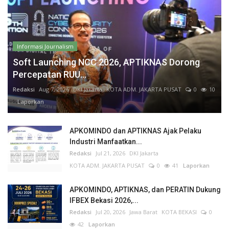
Informasi Journalism
Soft Launching NCC 2026, APTIKNAS Dorong
Percepatan RUU...
Redaksi
Aug 7, 2026
DKI Jakarta
KOTA ADM. JAKARTA PUSAT
0
10
Laporkan
APKOMINDO dan APTIKNAS Ajak Pelaku
Industri Manfaatkan...
Redaksi
Jul 21, 2026
DKI Jakarta
KOTA ADM. JAKARTA PUSAT
0
41
Laporkan
APKOMINDO, APTIKNAS, dan PERATIN Dukung
IFBEX Bekasi 2026,...
Redaksi
Jul 20, 2026
Jawa Barat
KOTA BEKASI
0
42
Laporkan