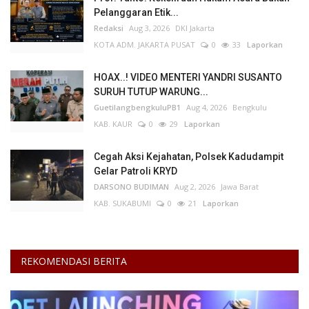
Pelanggaran Etik...
Redaksi
Aug 3, 2026
DKI Jakarta
KOTA ADM. JAKARTA PUSAT
0
33
Laporkan
HOAX..! VIDEO MENTERI YANDRI SUSANTO
SURUH TUTUP WARUNG...
GuetilangbengkuluPB1
Aug 4, 2026
Bengkulu
KAB. KAUR
0
29
Laporkan
Cegah Aksi Kejahatan, Polsek Kadudampit
Gelar Patroli KRYD
DARSONO BUDIMAN
Aug 2, 2026
Jawa Barat
KAB. SUKABUMI
0
21
Laporkan
REKOMENDASI BERITA