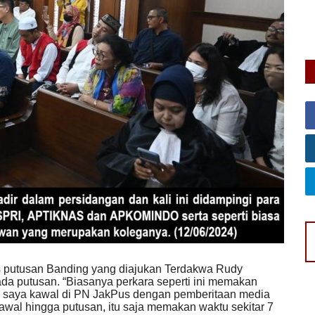
Du
Su
s putusan Banding yang diajukan Terdakwa Rudy
da putusan. “Biasanya perkara seperti ini memakan
g saya kawal di PN JakPus dengan pemberitaan media
awal hingga putusan, itu saja memakan waktu sekitar 7