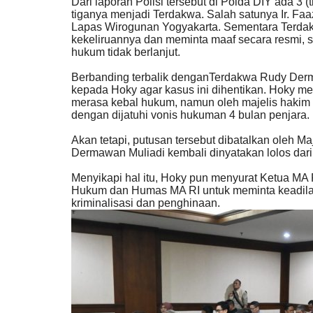
Dari laporan Polisi tersebut di Polda DIY ada 3 
tiganya menjadi Terdakwa. Salah satunya Ir. Faaz
Lapas Wirogunan Yogyakarta. Sementara Terdak
kekeliruannya dan meminta maaf secara resmi,
hukum tidak berlanjut.
Berbanding terbalik denganTerdakwa Rudy Der
kepada Hoky agar kasus ini dihentikan. Hoky m
Papua Barat
merasa kebal hukum, namun oleh majelis hakim 
dengan dijatuhi vonis hukuman 4 bulan penjara.
Akan tetapi, putusan tersebut dibatalkan oleh 
Dermawan Muliadi kembali dinyatakan lolos dari 
Menyikapi hal itu, Hoky pun menyurat Ketua MA 
Hukum dan Humas MA RI untuk meminta keadilan
kriminalisasi dan penghinaan.
Upacara HUT RI Ke 80 Pj Guber
Papua Agus Fatoni Ajak...
zainal_ wahyudi
Aug 18, 2025
Papua
KAB. JAYAPUR
153
Laporkan