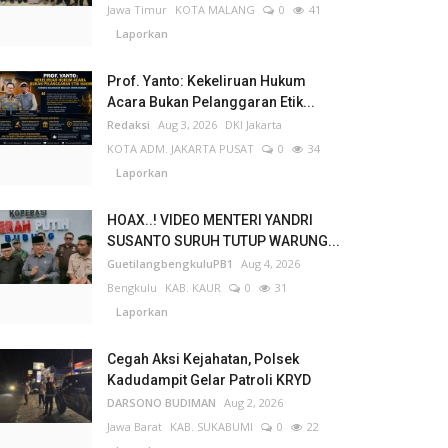
Jawa Timur
KOTA MALANG
0
41
Laporkan
Prof. Yanto: Kekeliruan Hukum
Acara Bukan Pelanggaran Etik...
Redaksi
Aug 3, 2026
DKI Jakarta
KOTA ADM. JAKARTA PUSAT
0
34
Laporkan
HOAX..! VIDEO MENTERI YANDRI
SUSANTO SURUH TUTUP WARUNG...
GuetilangbengkuluPB1
Aug 4, 2026
Bengkulu
KAB. KAUR
0
31
Laporkan
Cegah Aksi Kejahatan, Polsek
Kadudampit Gelar Patroli KRYD
DARSONO BUDIMAN
Aug 2, 2026
Jawa Barat
KAB. SUKABUMI
0
22