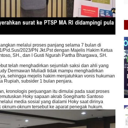
dangkan melalui proses panjang selama 7 bulan di
31/Pid.Sus/2023/PN Jkt.Pst dengan Majelis Hakim Ketua
toso, SH., dan I Gusti Ngurah Partha Bhargawa, SH.
but telah menghadirkan sejumlah saksi dan ahli yang
Rudy Dermawan Muliadi tidak mampu menghadirkan
ya, sehingga mejelis hakim menjatuhkan vonis hukuman
a Rupiah, subsider 1 bulan penjara.
n, kronologis perjuangan itu dimulai pada saat proses
mutuskan Hoky sapaan akrab Soegiharto Santoso
elalui media sosial yang dialami Hoky saat dirinya
lik oknum-oknum tersebut ke aparat penegak hukum.