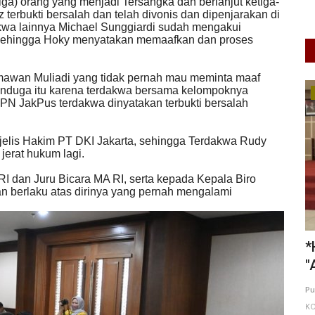
(tiga) orang yang menjadi Tersangka dan berlanjut ketiga-
 terbukti bersalah dan telah divonis dan dipenjarakan di
wa lainnya Michael Sunggiardi sudah mengakui
 sehingga Hoky menyatakan memaafkan dan proses
mawan Muliadi yang tidak pernah mau meminta maaf
enduga itu karena terdakwa bersama kelompoknya
UMKM & Ekonomi Kreatif
PN JakPus terdakwa dinyatakan terbukti bersalah
Majelis Hakim PT DKI Jakarta, sehingga Terdakwa Rudy
jerat hukum lagi.
RI dan Juru Bicara MA RI, serta kepada Kepala Biro
 berlaku atas dirinya yang pernah mengalami
nur
*HEBOH! Dr. Sri Untari Luncurkan
D
"ASTARI" Platform Aspirasi...
A
A
0
Putu Ugram Swadharma
Aug 2, 2026
Jawa Timur
fi
KOTA MALANG
0
41
Laporkan
KA