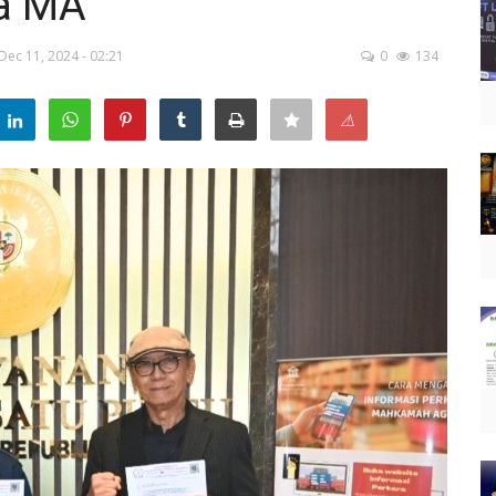
ua MA
Dec 11, 2024 - 02:21
0
134
⚠