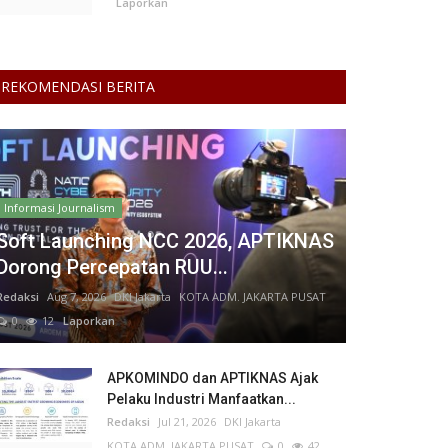
Laporkan
REKOMENDASI BERITA
Informasi Journalism
Soft Launching NCC 2026, APTIKNAS
Dorong Percepatan RUU...
Redaksi
Aug 7, 2026
DKI Jakarta
KOTA ADM. JAKARTA PUSAT
0
12
Laporkan
APKOMINDO dan APTIKNAS Ajak
Pelaku Industri Manfaatkan...
Redaksi
Jul 21, 2026
DKI Jakarta
KOTA ADM. JAKARTA PUSAT
0
42