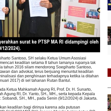
iharto Santoso, SH selaku Ketua Umum Asosiasi
ncari keadilan selama 8 tahun lamanya rupanya tak
ada tahun 2016 silam mendorong Soegiharto Santoso,
rtawan dan advokat, terus berjuang menuntut keadilan
nalisasi dan penghinaan terhadapnya ketika ia ditahan
uari 2017) di sel tahanan Rutan Bantul.
da Ketua Mahkamah Agung RI, Prof. Dr. H. Sunarto,
 Agung RI, Dr. Yanto, SH., MH., serta kepada Kepala
obandi, SH., MH., pada Senin (9/12/2024) di Jakarta.
kan keadilan bagi dirinya karena ada putusan