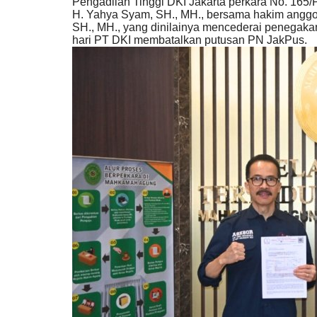
Pengadilan Tinggi DKI Jakarta perkara No. 165
H. Yahya Syam, SH., MH., bersama hakim anggo
SH., MH., yang dinilainya mencederai penegaka
hari PT DKI membatalkan putusan PN JakPus.