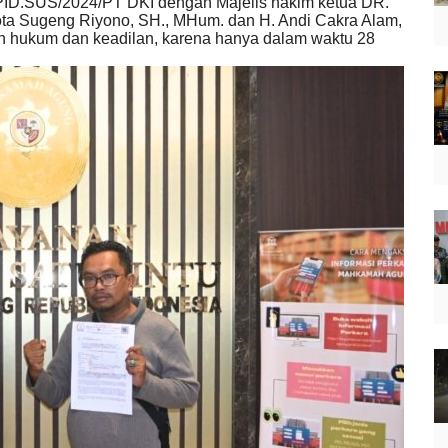
/PID.SUS/2024/PT DKI dengan Majelis hakim ketua DR.
ta Sugeng Riyono, SH., MHum. dan H. Andi Cakra Alam,
n hukum dan keadilan, karena hanya dalam waktu 28