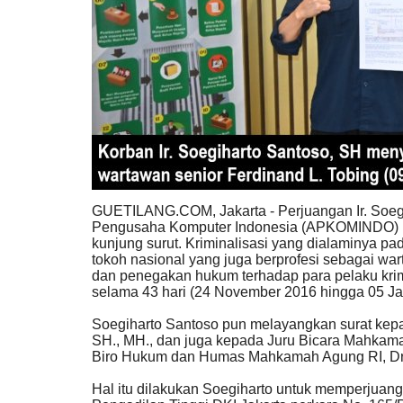
GUETILANG.COM, Jakarta - Perjuangan Ir. Soeg
Pengusaha Komputer Indonesia (APKOMINDO) me
kunjung surut. Kriminalisasi yang dialaminya p
tokoh nasional yang juga berprofesi sebagai wa
dan penegakan hukum terhadap para pelaku krimi
selama 43 hari (24 November 2016 hingga 05 Jan
Soegiharto Santoso pun melayangkan surat kepa
SH., MH., dan juga kepada Juru Bicara Mahkamah
Biro Hukum dan Humas Mahkamah Agung RI, Dr. S
Hal itu dilakukan Soegiharto untuk memperjuang