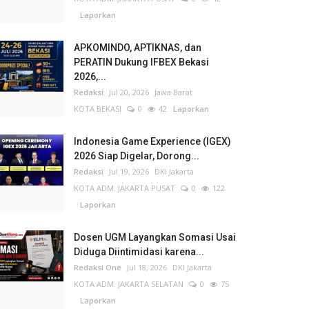
Laporkan
APKOMINDO, APTIKNAS, dan
PERATIN Dukung IFBEX Bekasi
2026,...
Redaksi
Jul 20, 2026
Jawa Barat
KOTA BEKASI
0
42
Laporkan
Indonesia Game Experience (IGEX)
2026 Siap Digelar, Dorong...
Redaksi
Jul 19, 2026
DKI Jakarta
KOTA ADM. JAKARTA PUSAT
0
122
Laporkan
Dosen UGM Layangkan Somasi Usai
Diduga Diintimidasi karena...
Redaksi One
Jul 18, 2026
DKI Jakarta
KOTA ADM. JAKARTA SELATAN
0
75
Laporkan