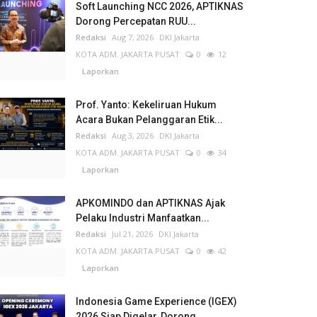
Soft Launching NCC 2026, APTIKNAS
Dorong Percepatan RUU...
Redaksi
Aug 7, 2026
DKI Jakarta
KOTA ADM. JAKARTA PUSAT
0
12
Laporkan
Prof. Yanto: Kekeliruan Hukum
Acara Bukan Pelanggaran Etik...
Redaksi
Aug 3, 2026
DKI Jakarta
KOTA ADM. JAKARTA PUSAT
0
34
Laporkan
APKOMINDO dan APTIKNAS Ajak
Pelaku Industri Manfaatkan...
Redaksi
Jul 21, 2026
DKI Jakarta
KOTA ADM. JAKARTA PUSAT
0
42
Laporkan
Indonesia Game Experience (IGEX)
2026 Siap Digelar, Dorong...