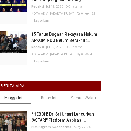
Redaksi
Jul 19, 2026
DKI Jakarta
KOTA ADM. JAKARTA PUSAT
0
122
Laporkan
15 Tahun Dugaan Rekayasa Hukum
APKOMINDO Belum Berakhir:...
Redaksi
Jul 17, 2026
DKI Jakarta
KOTA ADM. JAKARTA PUSAT
0
48
Laporkan
BERITA VIRAL
Minggu Ini
Bulan Ini
Semua Waktu
*HEBOH! Dr. Sri Untari Luncurkan
"ASTARI" Platform Aspirasi...
Putu Ugram Swadharma
Aug 2, 2026