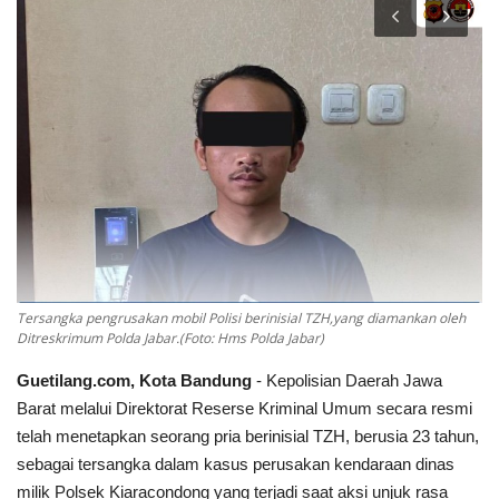
Keamanan
Kejahatan
Cybers Event
UMKM & Ekonomi Kreatif
Pekerja Migran Indonesia
Tersangka pengrusakan mobil Polisi berinisial TZH,yang diamankan oleh
Ekonomi
Ditreskrimum Polda Jabar.(Foto: Hms Polda Jabar)
Pendidikan
Guetilang.com, Kota Bandung
- Kepolisian Daerah Jawa
Barat melalui Direktorat Reserse Kriminal Umum secara resmi
Informasi Journalism
telah menetapkan seorang pria berinisial TZH, berusia 23 tahun,
sebagai tersangka dalam kasus perusakan kendaraan dinas
milik Polsek Kiaracondong yang terjadi saat aksi unjuk rasa
Olahraga