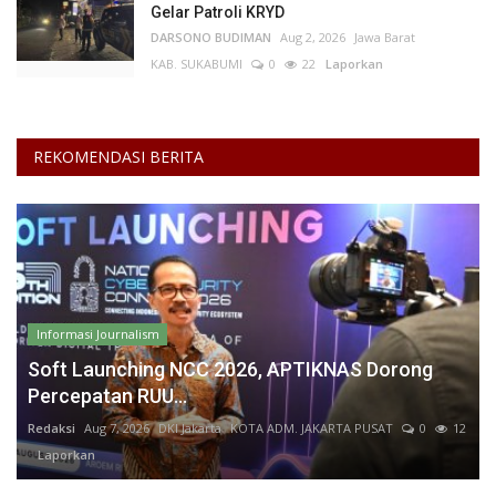
Gelar Patroli KRYD
DARSONO BUDIMAN
Aug 2, 2026
Jawa Barat
KAB. SUKABUMI
0
22
Laporkan
REKOMENDASI BERITA
Informasi Journalism
Soft Launching NCC 2026, APTIKNAS Dorong
Percepatan RUU...
Redaksi
Aug 7, 2026
DKI Jakarta
KOTA ADM. JAKARTA PUSAT
0
12
Laporkan