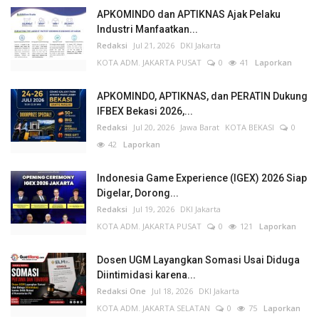
APKOMINDO dan APTIKNAS Ajak Pelaku
Industri Manfaatkan...
Redaksi
Jul 21, 2026
DKI Jakarta
KOTA ADM. JAKARTA PUSAT
0
41
Laporkan
APKOMINDO, APTIKNAS, dan PERATIN Dukung
IFBEX Bekasi 2026,...
Redaksi
Jul 20, 2026
Jawa Barat
KOTA BEKASI
0
42
Laporkan
Indonesia Game Experience (IGEX) 2026 Siap
Digelar, Dorong...
Redaksi
Jul 19, 2026
DKI Jakarta
KOTA ADM. JAKARTA PUSAT
0
121
Laporkan
Dosen UGM Layangkan Somasi Usai Diduga
Diintimidasi karena...
Redaksi One
Jul 18, 2026
DKI Jakarta
KOTA ADM. JAKARTA SELATAN
0
75
Laporkan