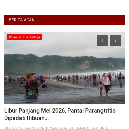
BERITA ACAK
Pariwisata & Budaya
Libur Panjang Mei 2026, Pantai Parangtritis
K
Dipadati Ribuan...
B
alfarizqdhy
May 11, 2026
DI Yogyakarta
KAB. BANTUL
0
39
mu