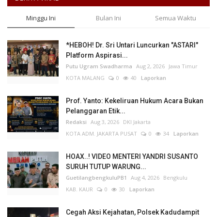
Minggu Ini
Bulan Ini
Semua Waktu
*HEBOH! Dr. Sri Untari Luncurkan "ASTARI"
Platform Aspirasi...
Putu Ugram Swadharma
Aug 2, 2026
Jawa Timur
KOTA MALANG
0
40
Laporkan
Prof. Yanto: Kekeliruan Hukum Acara Bukan
Pelanggaran Etik...
Redaksi
Aug 3, 2026
DKI Jakarta
KOTA ADM. JAKARTA PUSAT
0
34
Laporkan
HOAX..! VIDEO MENTERI YANDRI SUSANTO
SURUH TUTUP WARUNG...
GuetilangbengkuluPB1
Aug 4, 2026
Bengkulu
KAB. KAUR
0
30
Laporkan
Cegah Aksi Kejahatan, Polsek Kadudampit