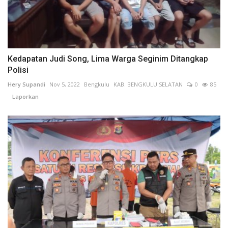
Kedapatan Judi Song, Lima Warga Seginim Ditangkap
Polisi
Hery Supandi
Nov 5, 2022
Bengkulu
KAB. BENGKULU SELATAN
0
85
Laporkan