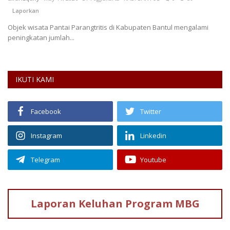
Laporkan
Objek wisata Pantai Parangtritis di Kabupaten Bantul mengalami
peningkatan jumlah...
IKUTI KAMI
Facebook
Twitter
Instagram
Linkedin
Telegram
Youtube
Laporan Keluhan
Program MBG