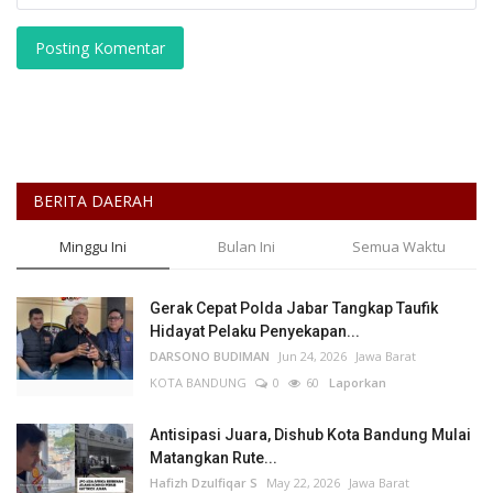
Posting Komentar
BERITA DAERAH
Minggu Ini
Bulan Ini
Semua Waktu
Gerak Cepat Polda Jabar Tangkap Taufik
Hidayat Pelaku Penyekapan...
DARSONO BUDIMAN
Jun 24, 2026
Jawa Barat
KOTA BANDUNG
0
60
Laporkan
Antisipasi Juara, Dishub Kota Bandung Mulai
Matangkan Rute...
Hafizh Dzulfiqar S
May 22, 2026
Jawa Barat