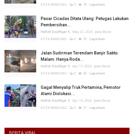
KOTA BANDUNG
0
78
Laporkan
Pasar Cicadas Ditata Ulang: Petugas Lakukan
Pembersihan...
Hafizh Dzulfiqar S
May 22, 2026
Jawa Barat
KOTA BANDUNG
0
39
Laporkan
Jalan Sudirman Terendam Banjir Sabtu
Malam: Hanya Roda...
Hafizh Dzulfiqar S
Apr 17, 2026
Jawa Barat
KOTA BANDUNG
0
50
Laporkan
Gagal Menyalip Truk Pertamina, Pemotor
Alami Dislokasi...
Hafizh Dzulfiqar S
Apr 15, 2026
Jawa Barat
KOTA BANDUNG
0
57
Laporkan
BERITA VIRAL