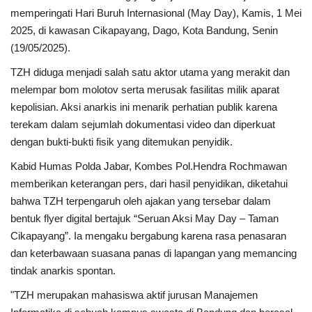
memperingati Hari Buruh Internasional (May Day), Kamis, 1 Mei
2025, di kawasan Cikapayang, Dago, Kota Bandung, Senin
Kesehatan
(19/05/2025).
Layanan Publik
TZH diduga menjadi salah satu aktor utama yang merakit dan
melempar bom molotov serta merusak fasilitas milik aparat
Perempuan/Anak
kepolisian. Aksi anarkis ini menarik perhatian publik karena
terekam dalam sejumlah dokumentasi video dan diperkuat
dengan bukti-bukti fisik yang ditemukan penyidik.
Kabid Humas Polda Jabar, Kombes Pol.Hendra Rochmawan
memberikan keterangan pers, dari hasil penyidikan, diketahui
bahwa TZH terpengaruh oleh ajakan yang tersebar dalam
bentuk flyer digital bertajuk “Seruan Aksi May Day – Taman
Cikapayang”. Ia mengaku bergabung karena rasa penasaran
dan keterbawaan suasana panas di lapangan yang memancing
tindak anarkis spontan.
"TZH merupakan mahasiswa aktif jurusan Manajemen