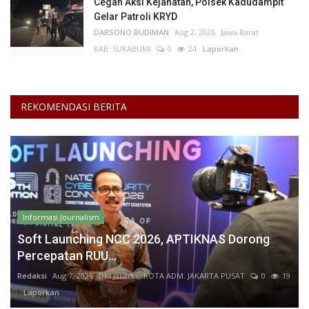
Cegah Aksi Kejahatan, Polsek Kadudampit
Gelar Patroli KRYD
DARSONO BUDIMAN
Aug 2, 2026
Jawa Barat
KAB. SUKABUMI
0
24
Laporkan
REKOMENDASI BERITA
Informasi Journalism
Soft Launching NCC 2026, APTIKNAS Dorong
Percepatan RUU...
Redaksi
Aug 7, 2026
DKI Jakarta
KOTA ADM. JAKARTA PUSAT
0
19
Laporkan