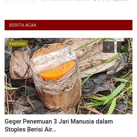
BERITA ACAK
Kejahatan
i
Geger Penemuan 3 Jari Manusia dalam
S
Stoples Berisi Air...
G