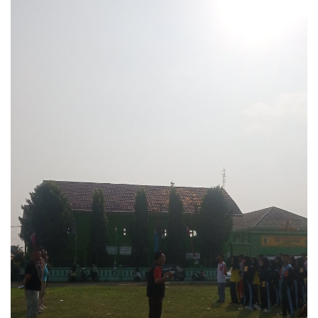
Keamanan
Kejahatan
Cybers Event
UMKM & Ekonomi Kreatif
Pekerja Migran Indonesia
Ekonomi
Pendidikan
Informasi Journalism
Olahraga