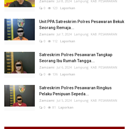
Zamzami
Jul 8, 2024
Lampung
KAB. PESAWARAN
0
123
Laporkan
Unit PPA Satreskrim Polres Pesawaran Bekuk
Seorang Remaja...
Zamzami
Jul 7, 2024
Lampung
KAB. PESAWARAN
0
112
Laporkan
Satreskrim Polres Pesawaran Tangkap
Seorang Ibu Rumah Tangga...
Zamzami
Jul 6, 2024
Lampung
KAB. PESAWARAN
0
136
Laporkan
Satreskrim Polres Pesawaran Ringkus
Pelaku Penipuan Sepeda...
Zamzami
Jul 5, 2024
Lampung
KAB. PESAWARAN
0
81
Laporkan