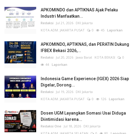
APKOMINDO dan APTIKNAS Ajak Pelaku
Industri Manfaatkan...
Redaksi
Jul 21, 2026
DKI Jakarta
KOTA ADM. JAKARTA PUSAT
0
45
Laporkan
APKOMINDO, APTIKNAS, dan PERATIN Dukung
IFBEX Bekasi 2026,...
Redaksi
Jul 20, 2026
Jawa Barat
KOTA BEKASI
0
44
Laporkan
Indonesia Game Experience (IGEX) 2026 Siap
Digelar, Dorong...
Redaksi
Jul 19, 2026
DKI Jakarta
KOTA ADM. JAKARTA PUSAT
0
126
Laporkan
Dosen UGM Layangkan Somasi Usai Diduga
Diintimidasi karena...
Redaksi One
Jul 18, 2026
DKI Jakarta
KOTA ADM. JAKARTA SELATAN
0
80
Laporkan