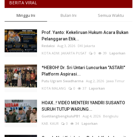
BERITA VIRAL
Minggu Ini
Bulan Ini
Semua Waktu
Prof. Yanto: Kekeliruan Hukum Acara Bukan
Pelanggaran Etik...
Redaksi
Aug 3, 2026
DKI Jakarta
KOTA ADM. JAKARTA PUSAT
0
39
Laporkan
*HEBOH! Dr. Sri Untari Luncurkan "ASTARI"
Platform Aspirasi...
Putu Ugram Swadharma
Aug 2, 2026
Jawa Timur
KOTA MALANG
0
37
Laporkan
HOAX..! VIDEO MENTERI YANDRI SUSANTO
SURUH TUTUP WARUNG...
GuetilangbengkuluPB1
Aug 4, 2026
Bengkulu
KAB. KAUR
0
34
Laporkan