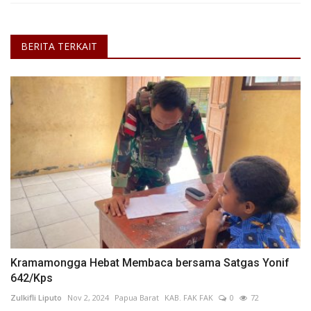
BERITA TERKAIT
Kramamongga Hebat Membaca bersama Satgas Yonif
642/Kps
Zulkifli Liputo
Nov 2, 2024
Papua Barat
KAB. FAK FAK
0
72