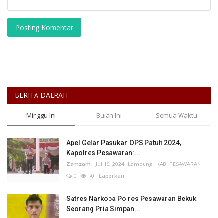
Posting Komentar
BERITA DAERAH
Minggu Ini
Bulan Ini
Semua Waktu
Apel Gelar Pasukan OPS Patuh 2024,
Kapolres Pesawaran:...
Zamzami
Jul 15, 2024
Lampung
KAB. PESAWARAN
0
70
Laporkan
Satres Narkoba Polres Pesawaran Bekuk
Seorang Pria Simpan...