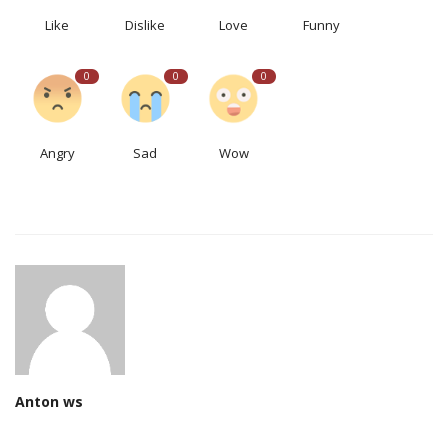
Like
Dislike
Love
Funny
0
0
0
Angry
Sad
Wow
Anton ws