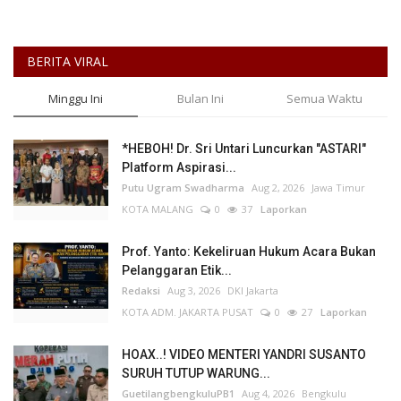
BERITA VIRAL
Minggu Ini
Bulan Ini
Semua Waktu
*HEBOH! Dr. Sri Untari Luncurkan "ASTARI"
Platform Aspirasi...
Putu Ugram Swadharma
Aug 2, 2026
Jawa Timur
KOTA MALANG
0
37
Laporkan
Prof. Yanto: Kekeliruan Hukum Acara Bukan
Pelanggaran Etik...
Redaksi
Aug 3, 2026
DKI Jakarta
KOTA ADM. JAKARTA PUSAT
0
27
Laporkan
HOAX..! VIDEO MENTERI YANDRI SUSANTO
SURUH TUTUP WARUNG...
GuetilangbengkuluPB1
Aug 4, 2026
Bengkulu