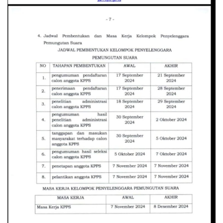
Keamanan
Kejahatan
Cybers Event
UMKM & Ekonomi Kreatif
Pekerja Migran Indonesia
Ekonomi
Pendidikan
Informasi Journalism
Olahraga