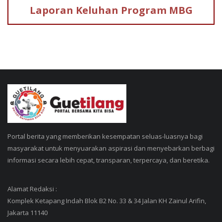
Laporan Keluhan
Program MBG
Portal berita yang memberikan kesempatan seluas-luasnya bagi
masyarakat untuk menyuarakan aspirasi dan menyebarkan berbagi
informasi secara lebih cepat, transparan, terpercaya, dan beretika.
Alamat Redaksi :
Komplek Ketapang Indah Blok B2 No. 33 & 34 Jalan KH Zainul Arifin,
Jakarta 11140