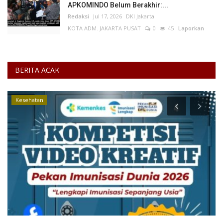
APKOMINDO Belum Berakhir:...
Redaksi
Jul 17, 2026
DKI Jakarta
KOTA ADM. JAKARTA PUSAT
0
45
Laporkan
BERITA ACAK
Kesehatan