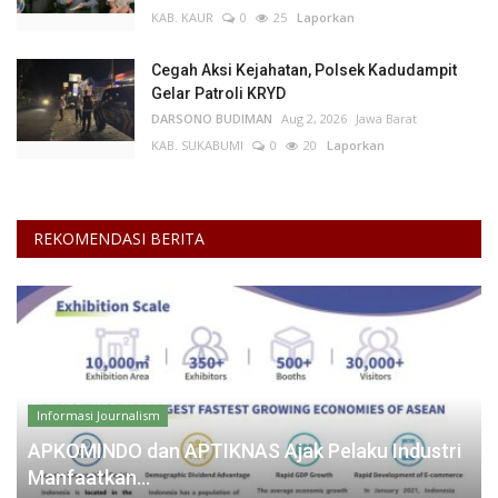
KAB. KAUR
0
25
Laporkan
Cegah Aksi Kejahatan, Polsek Kadudampit
Gelar Patroli KRYD
DARSONO BUDIMAN
Aug 2, 2026
Jawa Barat
KAB. SUKABUMI
0
20
Laporkan
REKOMENDASI BERITA
Informasi Journalism
APKOMINDO dan APTIKNAS Ajak Pelaku Industri
Manfaatkan...