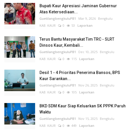
Bupati Kaur Apresiasi Jaminan Gubernur
Atas Ketersediaan...
GuetilangbengkuluPB1
Mar 9, 2026
Bengkulu
KAB. KAUR
0
53
Laporkan
Terus Bantu Masyarakat Tim TRC - SLRT
Dinsos Kaur, Kembali...
GuetilangbengkuluPB1
Dec 10, 2025
Bengkulu
KAB. KAUR
0
115
Laporkan
Desil 1 - 4 Prioritas Penerima Bansos, BPS
Kaur Sarankan...
GuetilangbengkuluPB1
Nov 26, 2025
Bengkulu
KAB. KAUR
0
105
Laporkan
BKD SDM Kaur Siap Keluarkan SK PPPK Paruh
Waktu
GuetilangbengkuluPB1
Nov 15, 2025
Bengkulu
KAB. KAUR
0
449
Laporkan