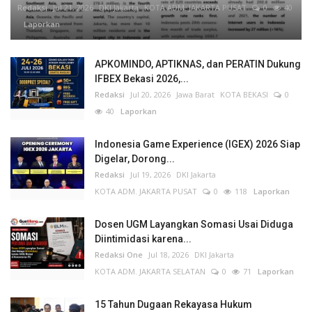
Redaksi
Jul 21, 2026
DKI Jakarta
KOTA ADM. JAKARTA PUSAT
0
40
Laporkan
APKOMINDO, APTIKNAS, dan PERATIN Dukung
IFBEX Bekasi 2026,...
Redaksi
Jul 20, 2026
Jawa Barat
KOTA BEKASI
0
40
Laporkan
Indonesia Game Experience (IGEX) 2026 Siap
Digelar, Dorong...
Redaksi
Jul 19, 2026
DKI Jakarta
KOTA ADM. JAKARTA PUSAT
0
118
Laporkan
Dosen UGM Layangkan Somasi Usai Diduga
Diintimidasi karena...
Redaksi One
Jul 18, 2026
DKI Jakarta
KOTA ADM. JAKARTA SELATAN
0
71
Laporkan
15 Tahun Dugaan Rekayasa Hukum