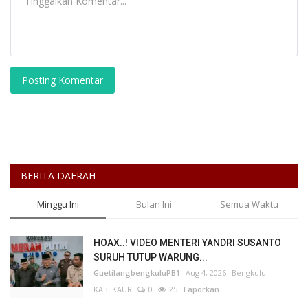
Posting Komentar
BERITA DAERAH
Minggu Ini
Bulan Ini
Semua Waktu
HOAX..! VIDEO MENTERI YANDRI SUSANTO
SURUH TUTUP WARUNG...
GuetilangbengkuluPB1
Aug 4, 2026
Bengkulu
KAB. KAUR
0
25
Laporkan