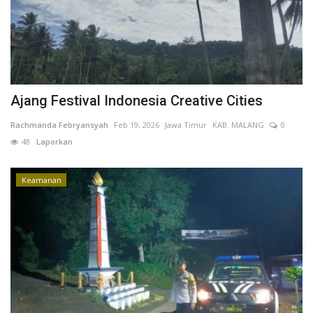
Kesehatan
Layanan Publik
Ajang Festival Indonesia Creative Cities
Perempuan/Anak
Rachmanda Febryansyah
Feb 19, 2026
Jawa Timur
KAB. MALANG
0
48
Laporkan
Keamanan