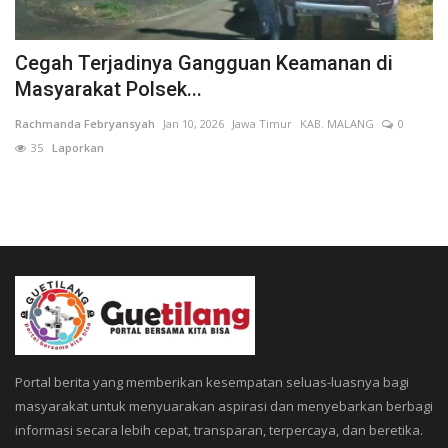
Cegah Terjadinya Gangguan Keamanan di
Masyarakat Polsek...
Rachmanda Febryansyah
Jan 10, 2026
Jawa Timur
KAB. MALANG
0
35
Laporkan
Portal berita yang memberikan kesempatan seluas-luasnya bagi
masyarakat untuk menyuarakan aspirasi dan menyebarkan berbagi
informasi secara lebih cepat, transparan, terpercaya, dan beretika.