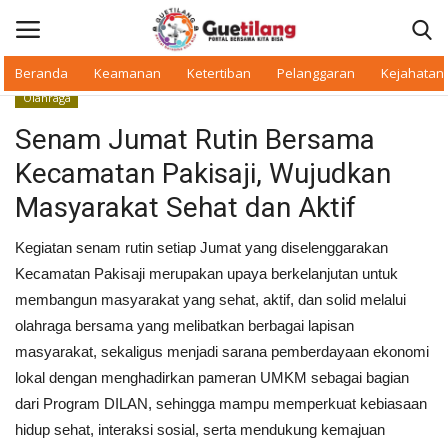
Beranda
Keamanan
Ketertiban
Pelanggaran
Kejahatan
Olahraga
Masuk
Daftar
Senam Jumat Rutin Bersama
Kecamatan Pakisaji, Wujudkan
Beranda
Masyarakat Sehat dan Aktif
Daerah
Kegiatan senam rutin setiap Jumat yang diselenggarakan
Kecamatan Pakisaji merupakan upaya berkelanjutan untuk
Makan Bergizi
membangun masyarakat yang sehat, aktif, dan solid melalui
olahraga bersama yang melibatkan berbagai lapisan
Warkop Digital
masyarakat, sekaligus menjadi sarana pemberdayaan ekonomi
lokal dengan menghadirkan pameran UMKM sebagai bagian
Pelanggaran
dari Program DILAN, sehingga mampu memperkuat kebiasaan
hidup sehat, interaksi sosial, serta mendukung kemajuan
Ketertiban