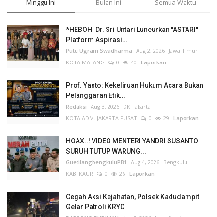
Minggu Ini
Bulan Ini
Semua Waktu
*HEBOH! Dr. Sri Untari Luncurkan "ASTARI"
Platform Aspirasi...
Putu Ugram Swadharma
Aug 2, 2026
Jawa Timur
KOTA MALANG
0
40
Laporkan
Prof. Yanto: Kekeliruan Hukum Acara Bukan
Pelanggaran Etik...
Redaksi
Aug 3, 2026
DKI Jakarta
KOTA ADM. JAKARTA PUSAT
0
29
Laporkan
HOAX..! VIDEO MENTERI YANDRI SUSANTO
SURUH TUTUP WARUNG...
GuetilangbengkuluPB1
Aug 4, 2026
Bengkulu
KAB. KAUR
0
26
Laporkan
Cegah Aksi Kejahatan, Polsek Kadudampit
Gelar Patroli KRYD