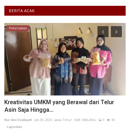
BERITA ACAK
Peternakan
Kreativitas UMKM yang Berawal dari Telur
M
Asin Saja Hingga...
A
Nur Aini Dzakiyah
Jan 30, 2026
Jawa Timur
KAB. MALANG
0
45
za
Laporkan