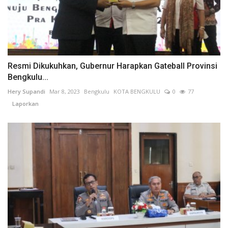
Resmi Dikukuhkan, Gubernur Harapkan Gateball Provinsi
Bengkulu...
Hery Supandi
Mar 8, 2023
Bengkulu
KOTA BENGKULU
0
77
Laporkan