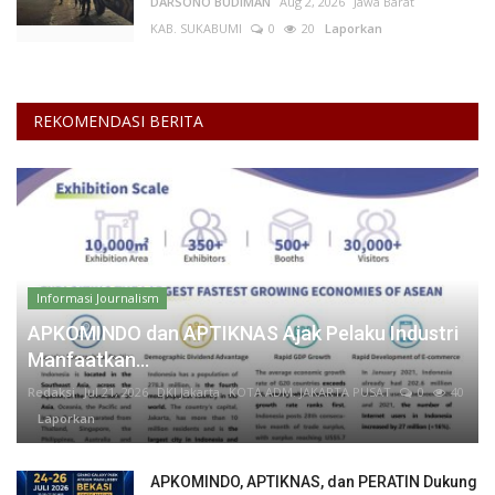
DARSONO BUDIMAN
Aug 2, 2026
Jawa Barat
KAB. SUKABUMI
0
20
Laporkan
REKOMENDASI BERITA
Informasi Journalism
APKOMINDO dan APTIKNAS Ajak Pelaku Industri
Manfaatkan...
Redaksi
Jul 21, 2026
DKI Jakarta
KOTA ADM. JAKARTA PUSAT
0
40
Laporkan
APKOMINDO, APTIKNAS, dan PERATIN Dukung