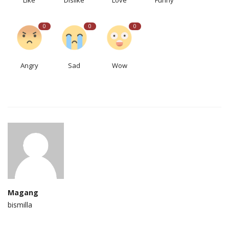
0
0
0
Angry
Sad
Wow
Magang
bismilla