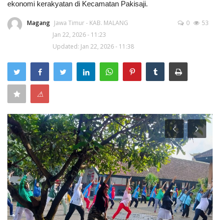
ekonomi kerakyatan di Kecamatan Pakisaji.
Keamanan
Magang
Jawa Timur - KAB. MALANG
0
53
Jan 22, 2026 - 11:23
Kejahatan
Updated: Jan 22, 2026 - 11:38
Cybers Event
UMKM & Ekonomi Kreatif
⚠
Pekerja Migran Indonesia
Ekonomi
Pendidikan
Informasi Journalism
Olahraga