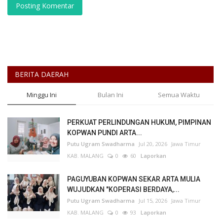
Posting Komentar
BERITA DAERAH
Minggu Ini
Bulan Ini
Semua Waktu
PERKUAT PERLINDUNGAN HUKUM, PIMPINAN
KOPWAN PUNDI ARTA...
Putu Ugram Swadharma
Jul 20, 2026
Jawa Timur
KAB. MALANG
0
60
Laporkan
PAGUYUBAN KOPWAN SEKAR ARTA MULIA
WUJUDKAN "KOPERASI BERDAYA,...
Putu Ugram Swadharma
Jul 15, 2026
Jawa Timur
KAB. MALANG
0
93
Laporkan