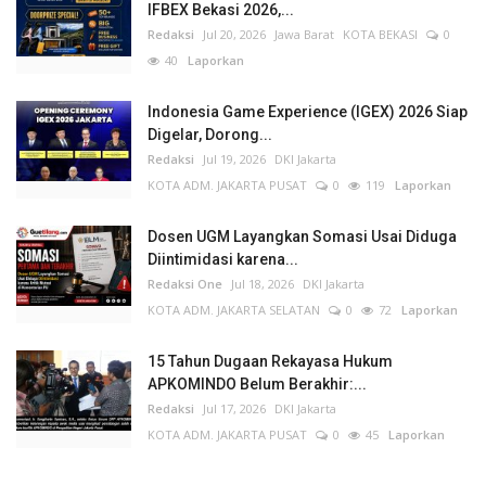
IFBEX Bekasi 2026,...
Redaksi
Jul 20, 2026
Jawa Barat
KOTA BEKASI
0
40
Laporkan
Indonesia Game Experience (IGEX) 2026 Siap
Digelar, Dorong...
Redaksi
Jul 19, 2026
DKI Jakarta
KOTA ADM. JAKARTA PUSAT
0
119
Laporkan
Dosen UGM Layangkan Somasi Usai Diduga
Diintimidasi karena...
Redaksi One
Jul 18, 2026
DKI Jakarta
KOTA ADM. JAKARTA SELATAN
0
72
Laporkan
15 Tahun Dugaan Rekayasa Hukum
APKOMINDO Belum Berakhir:...
Redaksi
Jul 17, 2026
DKI Jakarta
KOTA ADM. JAKARTA PUSAT
0
45
Laporkan