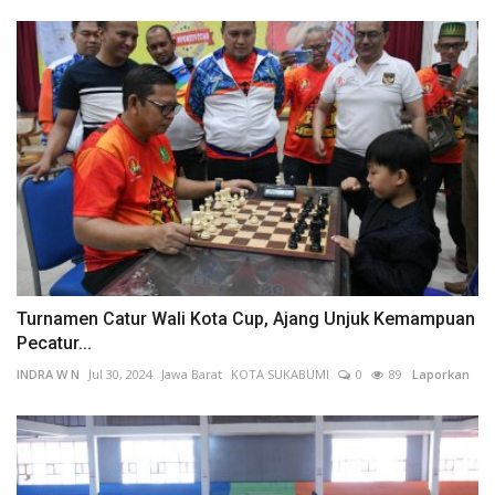
Turnamen Catur Wali Kota Cup, Ajang Unjuk Kemampuan
Pecatur...
INDRA W N
Jul 30, 2024
Jawa Barat
KOTA SUKABUMI
0
89
Laporkan