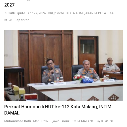
2027
Zulkifli Liputo
Apr 27, 2024
DKI Jakarta
KOTA ADM. JAKARTA PUSAT
0
78
Laporkan
Perkuat Harmoni di HUT ke-112 Kota Malang, INTIM
DAMAI...
Muhammad Rafli
Mar 3, 2026
Jawa Timur
KOTA MALANG
0
60