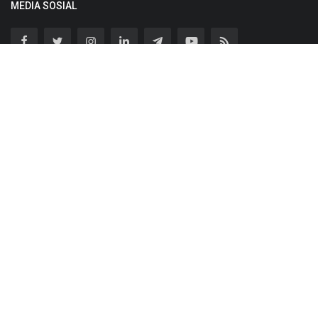
MEDIA SOSIAL
Bergabunglah dengan berita kami
Subscribe
Copyright 2022 | Portal berita yang memberikan kesempatan bagi
masyarakat untuk menyuarakan aspirasi dan menyebarkan
berbagi informasi secara lebih cepat.
Download Aplikasi Mobile
Redaksi & Tentang Kami