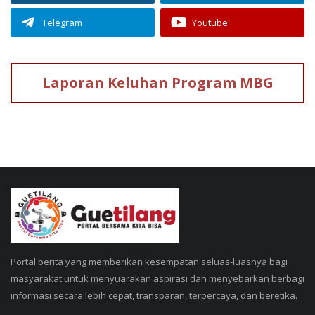
Telegram
Youtube
Laporan Keluhan
Program MBG
Portal berita yang memberikan kesempatan seluas-luasnya bagi
masyarakat untuk menyuarakan aspirasi dan menyebarkan berbagi
informasi secara lebih cepat, transparan, terpercaya, dan beretika.