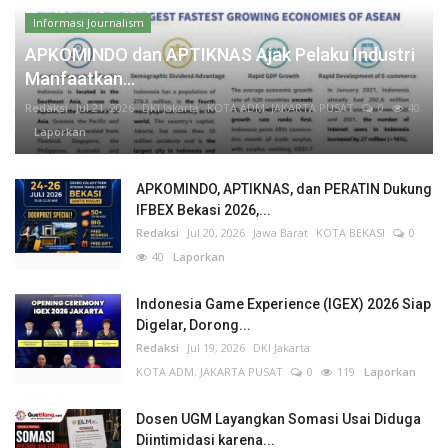
Informasi Journalism
APKOMINDO dan APTIKNAS Ajak Pelaku Industri
Manfaatkan...
Redaksi
Jul 21, 2026
DKI Jakarta
KOTA ADM. JAKARTA PUSAT
0
40
Laporkan
APKOMINDO, APTIKNAS, dan PERATIN Dukung
IFBEX Bekasi 2026,...
Redaksi
Jul 20, 2026
Jawa Barat
KOTA BEKASI
0
40
Laporkan
Indonesia Game Experience (IGEX) 2026 Siap
Digelar, Dorong...
Redaksi
Jul 19, 2026
DKI Jakarta
KOTA ADM. JAKARTA PUSAT
0
119
Laporkan
Dosen UGM Layangkan Somasi Usai Diduga
Diintimidasi karena...