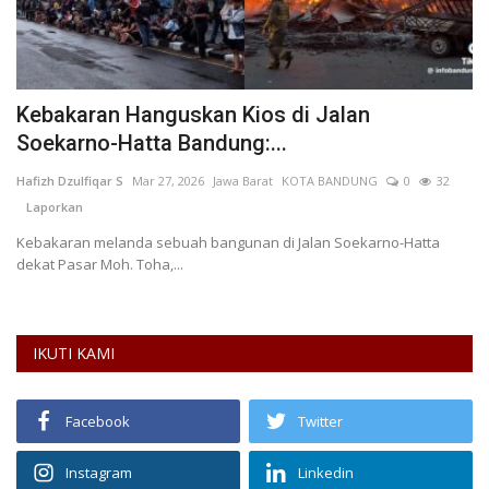
Kebakaran Hanguskan Kios di Jalan
P
Soekarno-Hatta Bandung:...
d
Hafizh Dzulfiqar S
Mar 27, 2026
Jawa Barat
KOTA BANDUNG
0
32
Ma
Laporkan
Pe
pe
Kebakaran melanda sebuah bangunan di Jalan Soekarno-Hatta
dekat Pasar Moh. Toha,...
IKUTI KAMI
Facebook
Twitter
Instagram
Linkedin