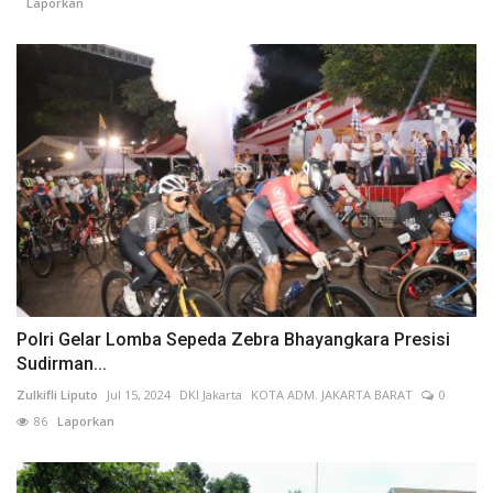
Laporkan
Polri Gelar Lomba Sepeda Zebra Bhayangkara Presisi
Sudirman...
Zulkifli Liputo
Jul 15, 2024
DKI Jakarta
KOTA ADM. JAKARTA BARAT
0
86
Laporkan