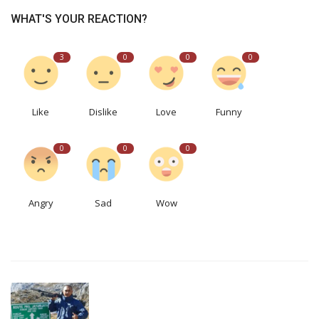
WHAT'S YOUR REACTION?
3
0
0
0
Like
Dislike
Love
Funny
0
0
0
Angry
Sad
Wow