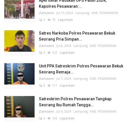
Apel Gelar Pasukan OPS Patuh 2024,
Kapolres Pesawaran:...
Zamzami
Jul 15, 2024
Lampung
KAB. PESAWARAN
0
70
Laporkan
Satres Narkoba Polres Pesawaran Bekuk
Seorang Pria Simpan...
Zamzami
Jul 8, 2024
Lampung
KAB. PESAWARAN
0
123
Laporkan
Unit PPA Satreskrim Polres Pesawaran Bekuk
Seorang Remaja...
Zamzami
Jul 7, 2024
Lampung
KAB. PESAWARAN
0
111
Laporkan
Satreskrim Polres Pesawaran Tangkap
Seorang Ibu Rumah Tangga...
Zamzami
Jul 6, 2024
Lampung
KAB. PESAWARAN
0
136
Laporkan