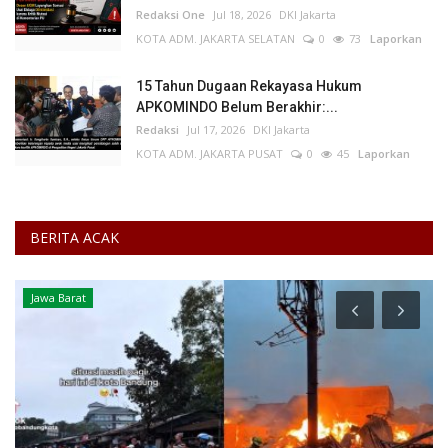
Redaksi One
Jul 18, 2026
DKI Jakarta
KOTA ADM. JAKARTA SELATAN
0
73
Laporkan
15 Tahun Dugaan Rekayasa Hukum
APKOMINDO Belum Berakhir:...
Redaksi
Jul 17, 2026
DKI Jakarta
KOTA ADM. JAKARTA PUSAT
0
45
Laporkan
BERITA ACAK
Jawa Barat