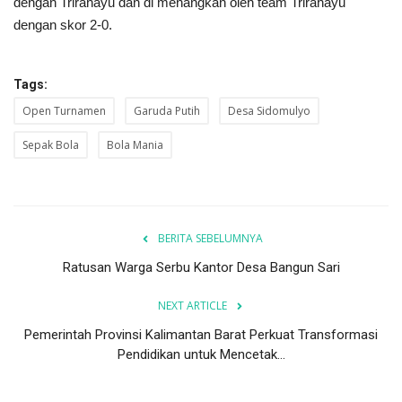
dengan Trirahayu dan di menangkan oleh team Trirahayu
dengan skor 2-0.
Tags:
Open Turnamen
Garuda Putih
Desa Sidomulyo
Sepak Bola
Bola Mania
BERITA SEBELUMNYA
Ratusan Warga Serbu Kantor Desa Bangun Sari
NEXT ARTICLE
Pemerintah Provinsi Kalimantan Barat Perkuat Transformasi
Pendidikan untuk Mencetak...