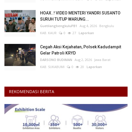
HOAX..! VIDEO MENTERI YANDRI SUSANTO
SURUH TUTUP WARUNG...
GuetilangbengkuluPB1
Aug 4, 2026
Bengkulu
KAB. KAUR
0
27
Laporkan
Cegah Aksi Kejahatan, Polsek Kadudampit
Gelar Patroli KRYD
DARSONO BUDIMAN
Aug 2, 2026
Jawa Barat
KAB. SUKABUMI
0
20
Laporkan
REKOMENDASI BERITA