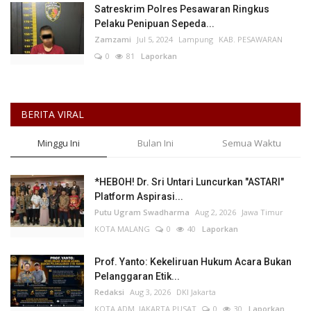
Satreskrim Polres Pesawaran Ringkus
Pelaku Penipuan Sepeda...
Zamzami
Jul 5, 2024
Lampung
KAB. PESAWARAN
0
81
Laporkan
BERITA VIRAL
Minggu Ini
Bulan Ini
Semua Waktu
*HEBOH! Dr. Sri Untari Luncurkan "ASTARI"
Platform Aspirasi...
Putu Ugram Swadharma
Aug 2, 2026
Jawa Timur
KOTA MALANG
0
40
Laporkan
Prof. Yanto: Kekeliruan Hukum Acara Bukan
Pelanggaran Etik...
Redaksi
Aug 3, 2026
DKI Jakarta
KOTA ADM. JAKARTA PUSAT
0
30
Laporkan