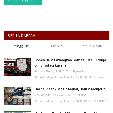
Posting Komentar
BERITA DAERAH
Minggu Ini
Bulan Ini
Semua Waktu
Dosen UGM Layangkan Somasi Usai Diduga
Diintimidasi karena...
Redaksi One
Jul 18, 2026
DKI Jakarta
KOTA ADM. JAKARTA SELATAN
0
71
Laporkan
Harga Plastik Masih Mahal, UMKM Menjerit
Desi Amelia
May 29, 2026
DKI Jakarta
KOTA ADM. JAKARTA SELATAN
0
87
Laporkan