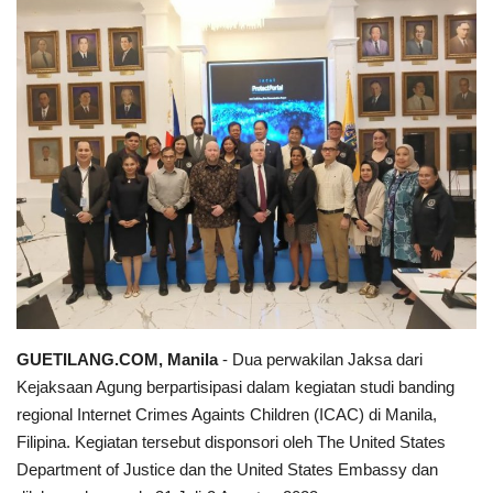
Keamanan
Kejahatan
Cybers Event
UMKM & Ekonomi Kreatif
Pekerja Migran Indonesia
Ekonomi
GUETILANG.COM, Manila
- Dua perwakilan Jaksa dari
Pendidikan
Kejaksaan Agung berpartisipasi dalam kegiatan studi banding
regional Internet Crimes Againts Children (ICAC) di Manila,
Informasi Journalism
Filipina. Kegiatan tersebut disponsori oleh The United States
Department of Justice dan the United States Embassy dan
Olahraga