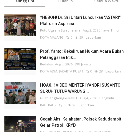
Minggu Ini
Bulan Ini
Semua Waktu
*HEBOH! Dr. Sri Untari Luncurkan "ASTARI"
Platform Aspirasi...
Putu Ugram Swadharma
Aug 2, 2026
Jawa Timur
KOTA MALANG
0
39
Laporkan
Prof. Yanto: Kekeliruan Hukum Acara Bukan
Pelanggaran Etik...
Redaksi
Aug 3, 2026
DKI Jakarta
KOTA ADM. JAKARTA PUSAT
0
28
Laporkan
HOAX..! VIDEO MENTERI YANDRI SUSANTO
SURUH TUTUP WARUNG...
GuetilangbengkuluPB1
Aug 4, 2026
Bengkulu
KAB. KAUR
0
26
Laporkan
Cegah Aksi Kejahatan, Polsek Kadudampit
Gelar Patroli KRYD
DARSONO BUDIMAN
Aug 2, 2026
Jawa Barat