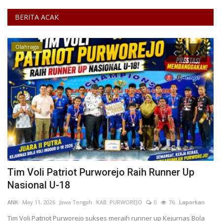
BERITA ACAK
Olahraga
Tim Voli Patriot Purworejo Raih Runner Up
T
Nasional U-18
S
ANK
May 11, 2026
Jawa Tengah
KAB. PURWOREJO
0
76
Laporkan
Ya
KO
Tim Voli Patriot Purworejo sukses meraih runner up Kejurnas Bola