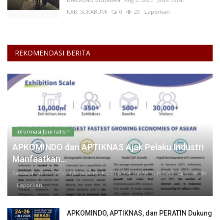
KAB. SUKABUMI
0
20
Laporkan
REKOMENDASI BERITA
Informasi Journalism
APKOMINDO dan APTIKNAS Ajak Pelaku Industri
Manfaatkan...
Redaksi
Jul 21, 2026
DKI Jakarta
KOTA ADM. JAKARTA PUSAT
0
40
Laporkan
APKOMINDO, APTIKNAS, dan PERATIN Dukung