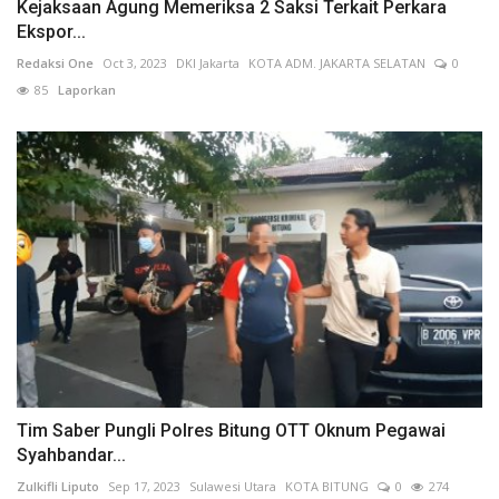
Kejaksaan Agung Memeriksa 2 Saksi Terkait Perkara
Ekspor...
Redaksi One
Oct 3, 2023
DKI Jakarta
KOTA ADM. JAKARTA SELATAN
0
85
Laporkan
Tim Saber Pungli Polres Bitung OTT Oknum Pegawai
Syahbandar...
Zulkifli Liputo
Sep 17, 2023
Sulawesi Utara
KOTA BITUNG
0
274