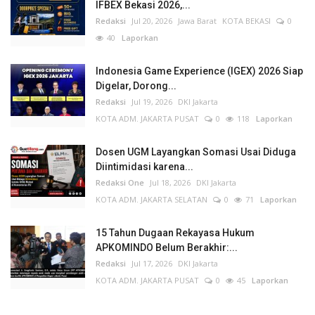
IFBEX Bekasi 2026,...
Redaksi
Jul 20, 2026
Jawa Barat
KOTA BEKASI
0
40
Laporkan
Indonesia Game Experience (IGEX) 2026 Siap
Digelar, Dorong...
Redaksi
Jul 19, 2026
DKI Jakarta
KOTA ADM. JAKARTA PUSAT
0
118
Laporkan
Dosen UGM Layangkan Somasi Usai Diduga
Diintimidasi karena...
Redaksi One
Jul 18, 2026
DKI Jakarta
KOTA ADM. JAKARTA SELATAN
0
71
Laporkan
15 Tahun Dugaan Rekayasa Hukum
APKOMINDO Belum Berakhir:...
Redaksi
Jul 17, 2026
DKI Jakarta
KOTA ADM. JAKARTA PUSAT
0
45
Laporkan