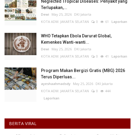
Neglected Tropical Diseases: Penyakit yang
Terlupakan,...
Dewi
May 25, 2026
DKI Jakarta
KOTA ADM. JAKARTA SELATAN
0
61
Laporkan
WHO Tetapkan Ebola Darurat Global,
Kemenkes Wanti-wanti...
Dewi
May 25, 2026
DKI Jakarta
KOTA ADM. JAKARTA SELATAN
0
41
Laporkan
Program Makan Bergizi Gratis (MBG) 2026
Terus Diperluas...
ayeshaahmadsdy
May 25, 2026
DKI Jakarta
KOTA ADM. JAKARTA SELATAN
0
444
Laporkan
BERITA VIRAL