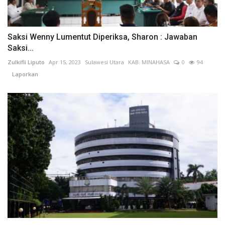
Saksi Wenny Lumentut Diperiksa, Sharon : Jawaban
Saksi...
Zulkifli Liputo
Apr 15, 2023
Sulawesi Utara
KAB. MINAHASA
0
94
Laporkan