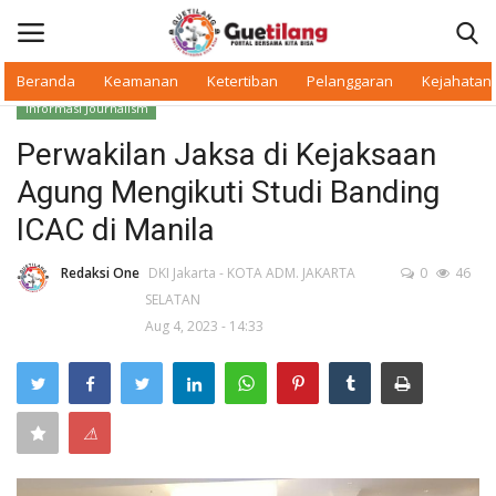
Beranda
Keamanan
Ketertiban
Pelanggaran
Kejahatan
Informasi Journalism
Masuk
Daftar
Perwakilan Jaksa di Kejaksaan
Agung Mengikuti Studi Banding
Beranda
ICAC di Manila
Daerah
Redaksi One
DKI Jakarta - KOTA ADM. JAKARTA
0
46
SELATAN
Makan Bergizi
Aug 4, 2023 - 14:33
Warkop Digital
Pelanggaran
⚠
Ketertiban