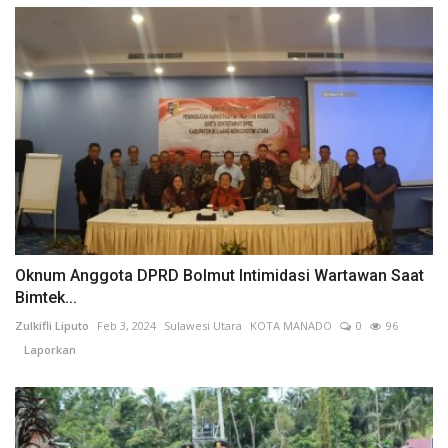
Oknum Anggota DPRD Bolmut Intimidasi Wartawan Saat
Bimtek...
Zulkifli Liputo
Feb 3, 2024
Sulawesi Utara
KOTA MANADO
0
96
Laporkan