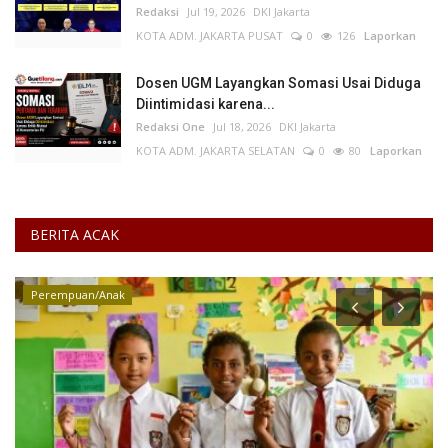
Redaksi
Jul 19, 2026
DKI Jakarta
KOTA ADM. JAKARTA PUSAT
0
126
Laporkan
Dosen UGM Layangkan Somasi Usai Diduga
Diintimidasi karena...
Redaksi One
Jul 18, 2026
DKI Jakarta
KOTA ADM. JAKARTA SELATAN
0
80
Laporkan
BERITA ACAK
Perempuan/Anak