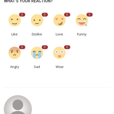
WHAT'S YOUR REACTION?
0
0
0
0
Like
Dislike
Love
Funny
0
0
0
Angry
Sad
Wow