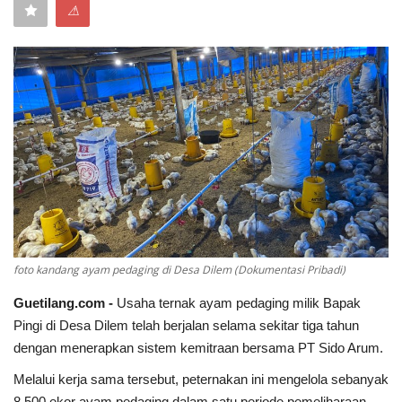
⚠
Keamanan
Kejahatan
Cybers Event
UMKM & Ekonomi Kreatif
Pekerja Migran Indonesia
Ekonomi
foto kandang ayam pedaging di Desa Dilem (Dokumentasi Pribadi)
Guetilang.com -
Usaha ternak ayam pedaging milik Bapak
Pendidikan
Pingi di Desa Dilem telah berjalan selama sekitar tiga tahun
dengan menerapkan sistem kemitraan bersama PT Sido Arum.
Informasi Journalism
Melalui kerja sama tersebut, peternakan ini mengelola sebanyak
Olahraga
8.500 ekor ayam pedaging dalam satu periode pemeliharaan.