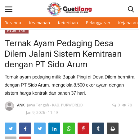
Beranda
Keamanan
Ketertiban
Pelanggaran
Kejahatan
Peternakan
Masuk
Daftar
Ternak Ayam Pedaging Desa
Dilem Jalani Sistem Kemitraan
Beranda
dengan PT Sido Arum
Daerah
Ternak ayam pedaging milik Bapak Pingi di Desa Dilem bermitra
dengan PT Sido Arum, mengelola 8.500 ekor ayam dengan
Makan Bergizi
sistem harga kontrak dan panen 37 hari.
Warkop Digital
ANK
Jawa Tengah - KAB. PURWOREJO
0
78
Jan 9, 2026 - 11:49
Pelanggaran
Ketertiban