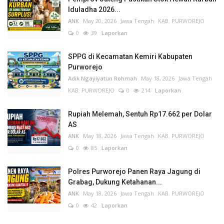
Iduladha 2026...
ANK
May 20, 2026
Jawa Tengah
KAB. PURWOREJO
0
39
Laporkan
SPPG di Kecamatan Kemiri Kabupaten
Purworejo
Adik Ngayiyatun Rohmah
May 18, 2026
Jawa Tengah
KAB. PURWOREJO
0
214
Laporkan
Rupiah Melemah, Sentuh Rp17.662 per Dolar
AS
ANK
May 18, 2026
Jawa Tengah
KAB. PURWOREJO
0
85
Laporkan
Polres Purworejo Panen Raya Jagung di
Grabag, Dukung Ketahanan...
ANK
May 18, 2026
Jawa Tengah
KAB. PURWOREJO
0
42
Laporkan