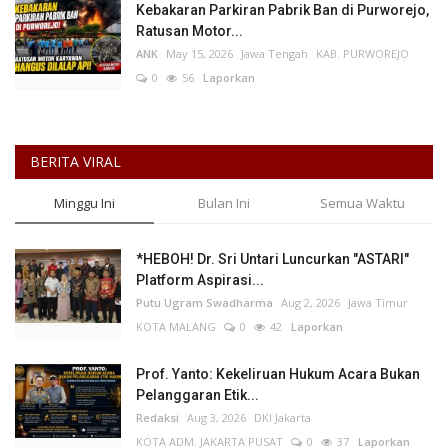
Kebakaran Parkiran Pabrik Ban di Purworejo,
Ratusan Motor...
ANK
May 15, 2026
Jawa Tengah
KAB. PURWOREJO
0
56
Laporkan
BERITA VIRAL
Minggu Ini
Bulan Ini
Semua Waktu
*HEBOH! Dr. Sri Untari Luncurkan "ASTARI"
Platform Aspirasi...
Putu Ugram Swadharma
Aug 2, 2026
Jawa Timur
KOTA MALANG
0
42
Laporkan
Prof. Yanto: Kekeliruan Hukum Acara Bukan
Pelanggaran Etik...
Redaksi
Aug 3, 2026
DKI Jakarta
KOTA ADM. JAKARTA PUSAT
0
37
Laporkan