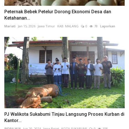
Peternak Bebek Petelur Dorong Ekonomi Desa dan
Ketahanan...
Mariati
Jan 15, 2026
Jawa Timur
KAB. MALANG
0
78
Laporkan
PJ Walikota Sukabumi Tinjau Langsung Proses Kurban di
Kantor...
INDRA W N
Jun 20, 2024
Jawa Barat
KOTA SUKABUMI
0
108