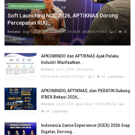
Informasi Journalism
Soft Launching NCC 2026, APTIKNAS Dorong
Percepatan RUU...
Redaksi
Aug 7, 2026
DKI Jakarta
KOTA ADM. JAKARTA PUSAT
0
18
Laporkan
APKOMINDO dan APTIKNAS Ajak Pelaku
Industri Manfaatkan...
Redaksi
Jul 21, 2026
DKI Jakarta
KOTA ADM. JAKARTA PUSAT
0
45
Laporkan
APKOMINDO, APTIKNAS, dan PERATIN Dukung
IFBEX Bekasi 2026,...
Redaksi
Jul 20, 2026
Jawa Barat
KOTA BEKASI
0
44
Laporkan
Indonesia Game Experience (IGEX) 2026 Siap
Digelar, Dorong...