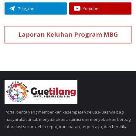
Telegram
Youtube
Laporan Keluhan
Program MBG
Portal berita yang memberikan kesempatan seluas-luasnya bagi
masyarakat untuk menyuarakan aspirasi dan menyebarkan berbagi
informasi secara lebih cepat, transparan, terpercaya, dan beretika.