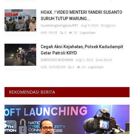
HOAX..! VIDEO MENTERI YANDRI SUSANTO
SURUH TUTUP WARUNG...
GuetilangbengkuluPB1
Aug 4, 2026
Bengkulu
KAB. KAUR
0
33
Laporkan
Cegah Aksi Kejahatan, Polsek Kadudampit
Gelar Patroli KRYD
DARSONO BUDIMAN
Aug 2, 2026
Jawa Barat
KAB. SUKABUMI
0
24
Laporkan
REKOMENDASI BERITA