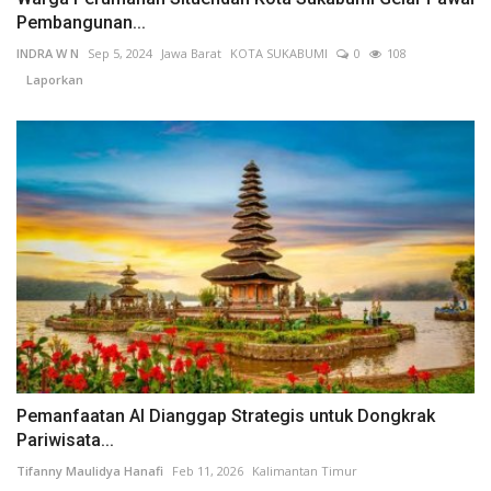
Pembangunan...
INDRA W N
Sep 5, 2024
Jawa Barat
KOTA SUKABUMI
0
108
Laporkan
Pemanfaatan AI Dianggap Strategis untuk Dongkrak
Pariwisata...
Tifanny Maulidya Hanafi
Feb 11, 2026
Kalimantan Timur