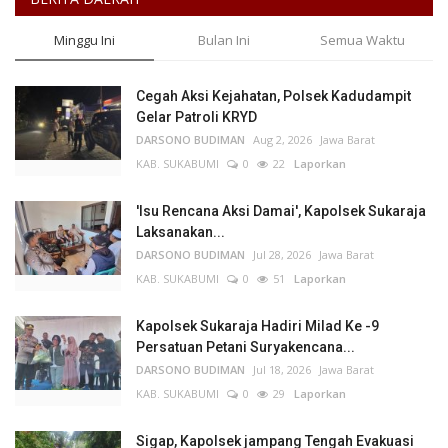
Minggu Ini
Bulan Ini
Semua Waktu
Cegah Aksi Kejahatan, Polsek Kadudampit
Gelar Patroli KRYD
DARSONO BUDIMAN
Aug 2, 2026
Jawa Barat
KAB. SUKABUMI
0
22
Laporkan
'Isu Rencana Aksi Damai', Kapolsek Sukaraja
Laksanakan...
DARSONO BUDIMAN
Jul 28, 2026
Jawa Barat
KAB. SUKABUMI
0
51
Laporkan
Kapolsek Sukaraja Hadiri Milad Ke -9
Persatuan Petani Suryakencana...
DARSONO BUDIMAN
Jul 18, 2026
Jawa Barat
KAB. SUKABUMI
0
29
Laporkan
Sigap, Kapolsek jampang Tengah Evakuasi