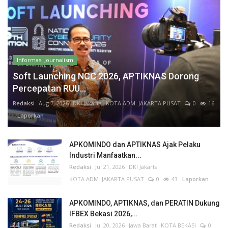
Informasi Journalism
Soft Launching NCC 2026, APTIKNAS Dorong
Percepatan RUU...
Redaksi
Aug 7, 2026
DKI Jakarta
KOTA ADM. JAKARTA PUSAT
0
16
Laporkan
APKOMINDO dan APTIKNAS Ajak Pelaku
Industri Manfaatkan...
Redaksi
Jul 21, 2026
DKI Jakarta
KOTA ADM. JAKARTA PUSAT
0
43
Laporkan
APKOMINDO, APTIKNAS, dan PERATIN Dukung
IFBEX Bekasi 2026,...
Redaksi
Jul 20, 2026
Jawa Barat
KOTA BEKASI
0