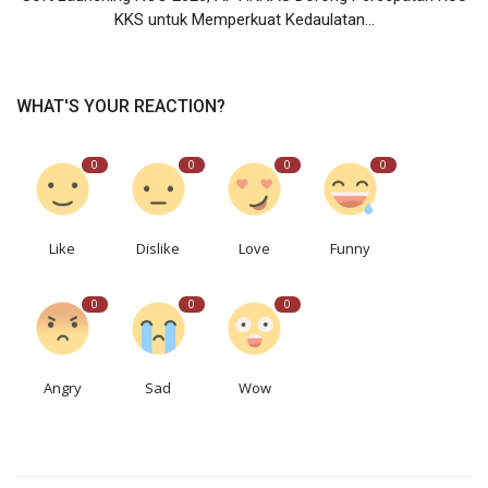
KKS untuk Memperkuat Kedaulatan...
WHAT'S YOUR REACTION?
0
0
0
0
Like
Dislike
Love
Funny
0
0
0
Angry
Sad
Wow