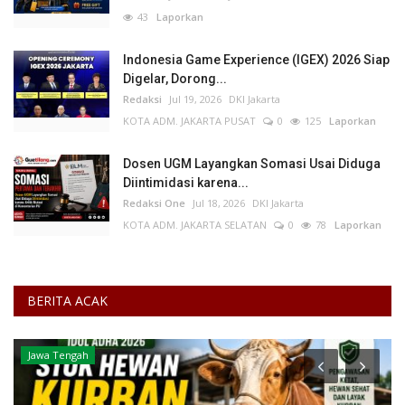
43
Laporkan
Indonesia Game Experience (IGEX) 2026 Siap
Digelar, Dorong...
Redaksi
Jul 19, 2026
DKI Jakarta
KOTA ADM. JAKARTA PUSAT
0
125
Laporkan
Dosen UGM Layangkan Somasi Usai Diduga
Diintimidasi karena...
Redaksi One
Jul 18, 2026
DKI Jakarta
KOTA ADM. JAKARTA SELATAN
0
78
Laporkan
BERITA ACAK
Jawa Tengah