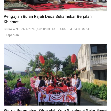
Pengajian Bulan Rajab Desa Sukamekar Berjalan
Khidmat
INDRA W N
Feb 1, 2024
Jawa Barat
KAB. SUKABUMI
0
140
Laporkan
Warga Perumahan Situendah Kota Sukabumi Gelar Pawai