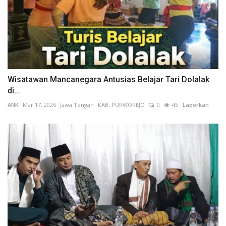
Wisatawan Mancanegara Antusias Belajar Tari Dolalak
di...
ANK
Mar 17, 2026
Jawa Tengah
KAB. PURWOREJO
0
45
Laporkan