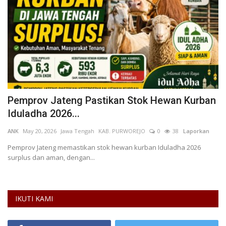
h
Pemprov Jateng Pastikan Stok Hewan Kurban
D
Iduladha 2026...
W
ANK
May 20, 2026
Jawa Tengah
KAB. PURWOREJO
0
38
Laporkan
If
L
Pemprov Jateng memastikan stok hewan kurban Iduladha 2026
surplus dan aman, dengan...
IKUTI KAMI