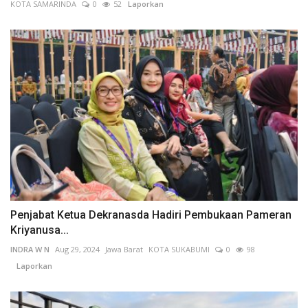
KOTA SAMARINDA
0
52
Laporkan
Penjabat Ketua Dekranasda Hadiri Pembukaan Pameran
Kriyanusa...
INDRA W N
Aug 29, 2024
Jawa Barat
KOTA SUKABUMI
0
98
Laporkan