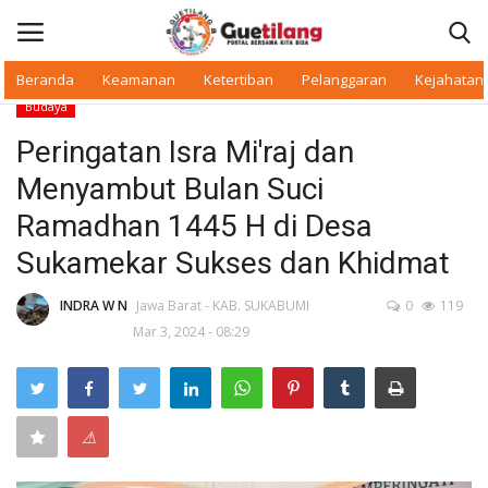
Beranda
Keamanan
Ketertiban
Pelanggaran
Kejahatan
Budaya
Masuk
Daftar
Peringatan Isra Mi'raj dan
Menyambut Bulan Suci
Beranda
Ramadhan 1445 H di Desa
Daerah
Sukamekar Sukses dan Khidmat
Makan Bergizi
INDRA W N
Jawa Barat - KAB. SUKABUMI
0
119
Mar 3, 2024 - 08:29
Warkop Digital
Pelanggaran
⚠
Ketertiban