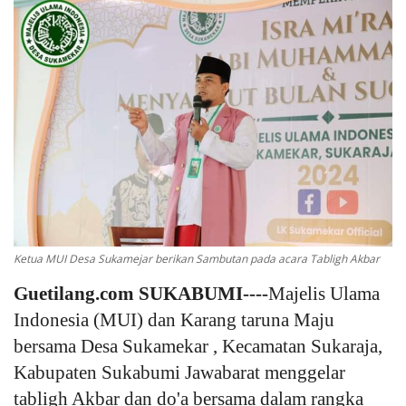
Keamanan
Kejahatan
Cybers Event
UMKM & Ekonomi Kreatif
Pekerja Migran Indonesia
Ketua MUI Desa Sukamejar berikan Sambutan pada acara Tabligh Akbar
Ekonomi
Guetilang.com SUKABUMI----
Majelis Ulama
Pendidikan
Indonesia (MUI) dan Karang taruna Maju
bersama Desa Sukamekar , Kecamatan Sukaraja,
Informasi Journalism
Kabupaten Sukabumi Jawabarat menggelar
tabligh Akbar dan do'a bersama dalam rangka
Olahraga