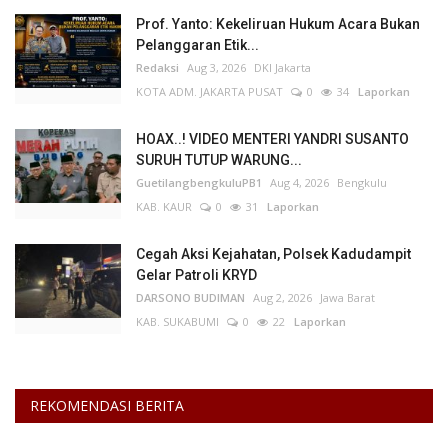
Prof. Yanto: Kekeliruan Hukum Acara Bukan
Pelanggaran Etik...
Redaksi
Aug 3, 2026
DKI Jakarta
KOTA ADM. JAKARTA PUSAT
0
34
Laporkan
HOAX..! VIDEO MENTERI YANDRI SUSANTO
SURUH TUTUP WARUNG...
GuetilangbengkuluPB1
Aug 4, 2026
Bengkulu
KAB. KAUR
0
31
Laporkan
Cegah Aksi Kejahatan, Polsek Kadudampit
Gelar Patroli KRYD
DARSONO BUDIMAN
Aug 2, 2026
Jawa Barat
KAB. SUKABUMI
0
22
Laporkan
REKOMENDASI BERITA