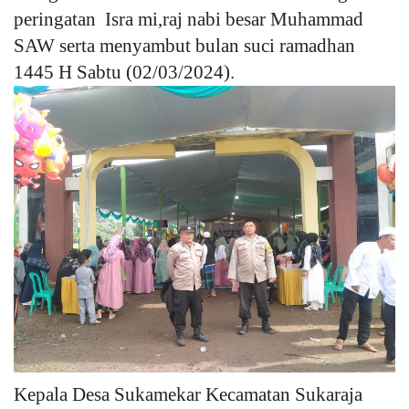
peringatan Isra mi,raj nabi besar Muhammad
Kesehatan
SAW serta menyambut bulan suci ramadhan
1445 H Sabtu (02/03/2024).
Layanan Publik
Perempuan/Anak
Kepala Desa Sukamekar Kecamatan Sukaraja