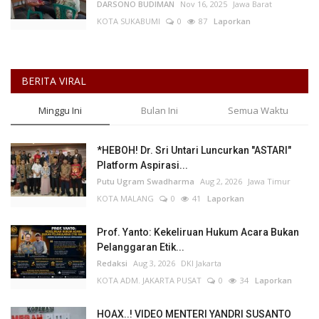
DARSONO BUDIMAN
Nov 16, 2025
Jawa Barat
KOTA SUKABUMI
0
87
Laporkan
BERITA VIRAL
Minggu Ini
Bulan Ini
Semua Waktu
*HEBOH! Dr. Sri Untari Luncurkan "ASTARI"
Platform Aspirasi...
Putu Ugram Swadharma
Aug 2, 2026
Jawa Timur
KOTA MALANG
0
41
Laporkan
Prof. Yanto: Kekeliruan Hukum Acara Bukan
Pelanggaran Etik...
Redaksi
Aug 3, 2026
DKI Jakarta
KOTA ADM. JAKARTA PUSAT
0
34
Laporkan
HOAX..! VIDEO MENTERI YANDRI SUSANTO