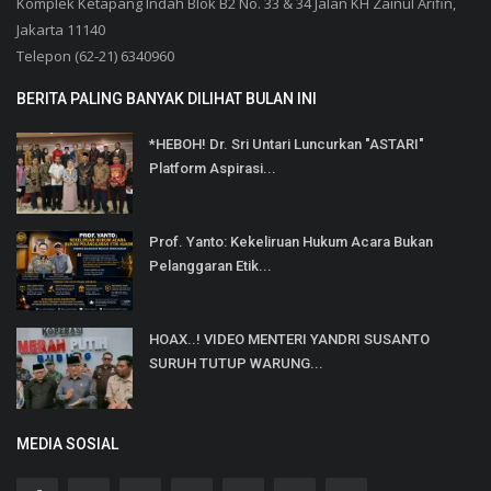
Komplek Ketapang Indah Blok B2 No. 33 & 34 Jalan KH Zainul Arifin,
Jakarta 11140
Telepon (62-21) 6340960
BERITA PALING BANYAK DILIHAT BULAN INI
*HEBOH! Dr. Sri Untari Luncurkan "ASTARI"
Platform Aspirasi...
Prof. Yanto: Kekeliruan Hukum Acara Bukan
Pelanggaran Etik...
HOAX..! VIDEO MENTERI YANDRI SUSANTO
SURUH TUTUP WARUNG...
MEDIA SOSIAL