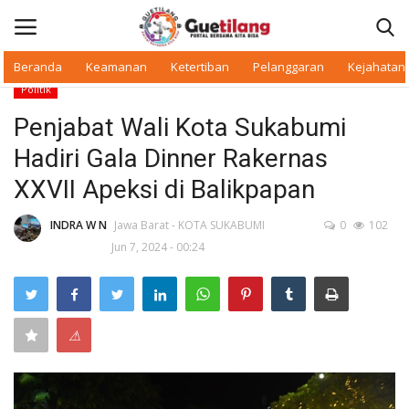
Beranda
Keamanan
Ketertiban
Pelanggaran
Kejahatan
Politik
Masuk
Daftar
Penjabat Wali Kota Sukabumi
Hadiri Gala Dinner Rakernas
Beranda
XXVII Apeksi di Balikpapan
Daerah
INDRA W N
Jawa Barat - KOTA SUKABUMI
0
102
Jun 7, 2024 - 00:24
Makan Bergizi
Warkop Digital
⚠
Pelanggaran
Ketertiban