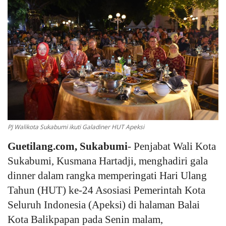
Keamanan
Kejahatan
Cybers Event
UMKM & Ekonomi Kreatif
Pekerja Migran Indonesia
PJ Walikota Sukabumi ikuti Galadiner HUT Apeksi
Guetilang.com, Sukabumi
- Penjabat Wali Kota
Ekonomi
Sukabumi, Kusmana Hartadji, menghadiri gala
Pendidikan
dinner dalam rangka memperingati Hari Ulang
Tahun (HUT) ke-24 Asosiasi Pemerintah Kota
Informasi Journalism
Seluruh Indonesia (Apeksi) di halaman Balai
Kota Balikpapan pada Senin malam,
Olahraga