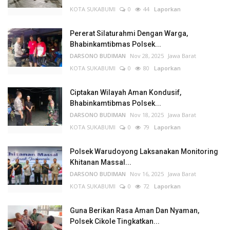
KOTA SUKABUMI
0
44
Laporkan
Pererat Silaturahmi Dengan Warga,
Bhabinkamtibmas Polsek...
DARSONO BUDIMAN
Nov 28, 2025
Jawa Barat
KOTA SUKABUMI
0
80
Laporkan
Ciptakan Wilayah Aman Kondusif,
Bhabinkamtibmas Polsek...
DARSONO BUDIMAN
Nov 18, 2025
Jawa Barat
KOTA SUKABUMI
0
79
Laporkan
Polsek Warudoyong Laksanakan Monitoring
Khitanan Massal...
DARSONO BUDIMAN
Nov 16, 2025
Jawa Barat
KOTA SUKABUMI
0
72
Laporkan
Guna Berikan Rasa Aman Dan Nyaman,
Polsek Cikole Tingkatkan...