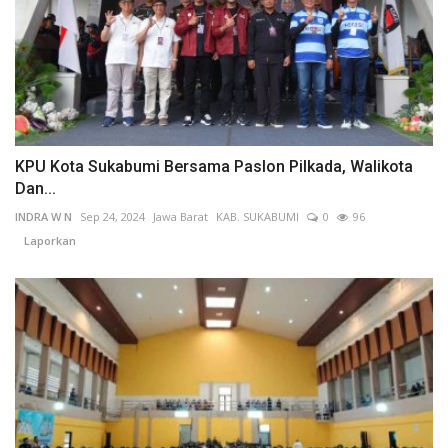
KPU Kota Sukabumi Bersama Paslon Pilkada, Walikota
Dan...
INDRA W N
Sep 24, 2024
Jawa Barat
KAB. SUKABUMI
0
96
Laporkan