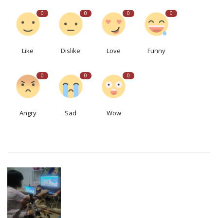
0
0
0
0
Like
Dislike
Love
Funny
0
0
0
Angry
Sad
Wow