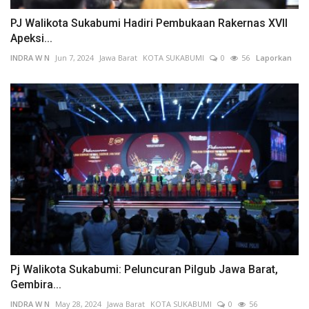
PJ Walikota Sukabumi Hadiri Pembukaan Rakernas XVII
Apeksi...
INDRA W N
Jun 7, 2024
Jawa Barat
KOTA SUKABUMI
0
56
Laporkan
Pj Walikota Sukabumi: Peluncuran Pilgub Jawa Barat,
Gembira...
INDRA W N
May 28, 2024
Jawa Barat
KOTA SUKABUMI
0
56