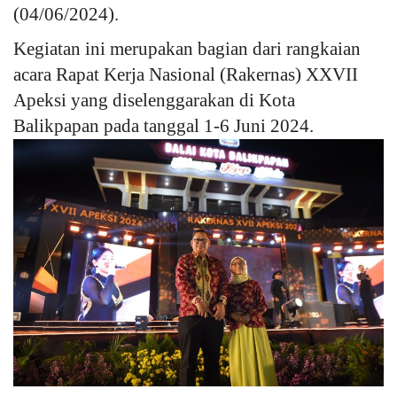
(04/06/2024).
Kesehatan
Kegiatan ini merupakan bagian dari rangkaian
acara Rapat Kerja Nasional (Rakernas) XXVII
Layanan Publik
Apeksi yang diselenggarakan di Kota
Balikpapan pada tanggal 1-6 Juni 2024.
Perempuan/Anak