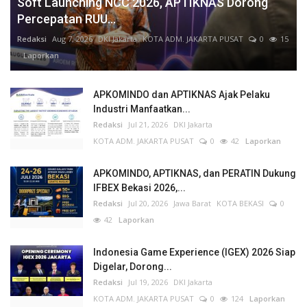
Soft Launching NCC 2026, APTIKNAS Dorong
Percepatan RUU...
Redaksi
Aug 7, 2026
DKI Jakarta
KOTA ADM. JAKARTA PUSAT
0
15
Laporkan
APKOMINDO dan APTIKNAS Ajak Pelaku
Industri Manfaatkan...
Redaksi
Jul 21, 2026
DKI Jakarta
KOTA ADM. JAKARTA PUSAT
0
42
Laporkan
APKOMINDO, APTIKNAS, dan PERATIN Dukung
IFBEX Bekasi 2026,...
Redaksi
Jul 20, 2026
Jawa Barat
KOTA BEKASI
0
42
Laporkan
Indonesia Game Experience (IGEX) 2026 Siap
Digelar, Dorong...
Redaksi
Jul 19, 2026
DKI Jakarta
KOTA ADM. JAKARTA PUSAT
0
124
Laporkan