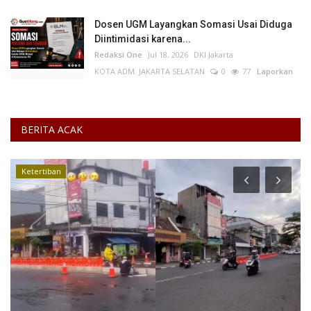
Dosen UGM Layangkan Somasi Usai Diduga
Diintimidasi karena...
Redaksi One
Jul 18, 2026
DKI Jakarta
KOTA ADM. JAKARTA SELATAN
0
77
Laporkan
BERITA ACAK
Ketertiban