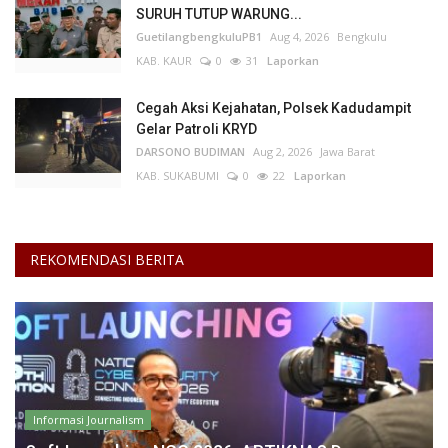
SURUH TUTUP WARUNG...
GuetilangbengkuluPB1
Aug 4, 2026
Bengkulu
KAB. KAUR
0
31
Laporkan
Cegah Aksi Kejahatan, Polsek Kadudampit
Gelar Patroli KRYD
DARSONO BUDIMAN
Aug 2, 2026
Jawa Barat
KAB. SUKABUMI
0
22
Laporkan
REKOMENDASI BERITA
Informasi Journalism