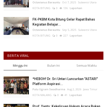
Octavianus Barauntu
Oct 7, 2025
Sulawesi Utara
KOTA BITUNG
0
136
Laporkan
FK-PKBM Kota Bitung Gelar Rapat Bahas
Kegiatan Belajar...
Octavianus Barauntu
Sep 5, 2025
Sulawesi Utara
KOTA BITUNG
0
227
Laporkan
BERITA VIRAL
Minggu Ini
Bulan Ini
Semua Waktu
*HEBOH! Dr. Sri Untari Luncurkan "ASTARI"
Platform Aspirasi...
Putu Ugram Swadharma
Aug 2, 2026
Jawa Timur
KOTA MALANG
0
41
Laporkan
Prof. Yanto: Kekeliruan Hukum Acara Bukan