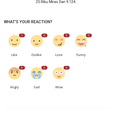
25 Ribu Miras Dan 9.124...
WHAT'S YOUR REACTION?
1
0
0
0
Like
Dislike
Love
Funny
0
0
0
Angry
Sad
Wow