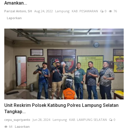
Amankan...
Parizal Antoni, SH
Aug 24, 2022
Lampung
KAB. PESAWARAN
0
76
Laporkan
Unit Reskrim Polsek Katibung Polres Lampung Selatan
Tangkap...
cepu_supriyanto
Jun 28, 2024
Lampung
KAB. LAMPUNG SELATAN
0
64
Laporkan