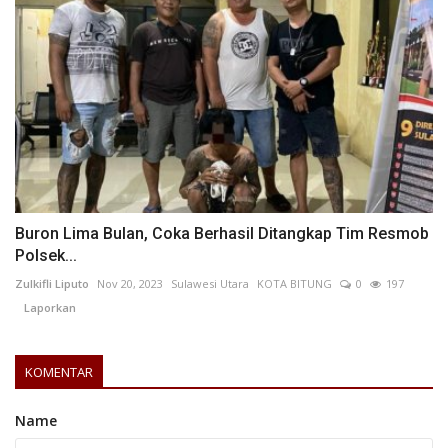
Buron Lima Bulan, Coka Berhasil Ditangkap Tim Resmob
Polsek...
Zulkifli Liputo
Nov 20, 2023
Sulawesi Utara
KOTA BITUNG
0
197
Laporkan
KOMENTAR
Name