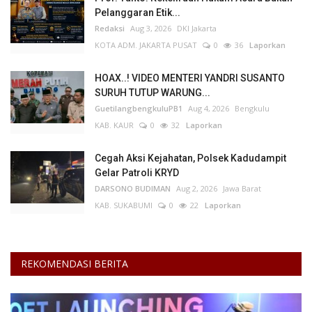
Pelanggaran Etik...
Redaksi
Aug 3, 2026
DKI Jakarta
KOTA ADM. JAKARTA PUSAT
0
36
Laporkan
HOAX..! VIDEO MENTERI YANDRI SUSANTO
SURUH TUTUP WARUNG...
GuetilangbengkuluPB1
Aug 4, 2026
Bengkulu
KAB. KAUR
0
32
Laporkan
Cegah Aksi Kejahatan, Polsek Kadudampit
Gelar Patroli KRYD
DARSONO BUDIMAN
Aug 2, 2026
Jawa Barat
KAB. SUKABUMI
0
22
Laporkan
REKOMENDASI BERITA