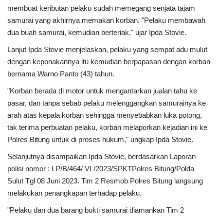
membuat keributan pelaku sudah memegang senjata tajam
samurai yang akhirnya memakan korban. "Pelaku membawah
Kesehatan
dua buah samurai, kemudian berteriak," ujar Ipda Stovie.
Layanan Publik
Lanjut Ipda Stovie menjelaskan, pelaku yang sempat adu mulut
dengan keponakannya itu kemudian berpapasan dengan korban
Perempuan/Anak
bernama Warno Panto (43) tahun.
"Korban berada di motor untuk mengantarkan jualan tahu ke
pasar, dan tanpa sebab pelaku melenggangkan samurainya ke
arah atas kepala korban sehingga menyebabkan luka potong,
tak terima perbuatan pelaku, korban melaporkan kejadian ini ke
Polres Bitung untuk di proses hukum," ungkap Ipda Stovie.
Selanjutnya disampaikan Ipda Stovie, berdasarkan Laporan
polisi nomor : LP/B/464/ VI /2023/SPKTPolres Bitung/Polda
Sulut Tgl 08 Juni 2023. Tim 2 Resmob Polres Bitung langsung
melakukan penangkapan terhadap pelaku.
"Pelaku dan dua barang bukti samurai diamankan Tim 2