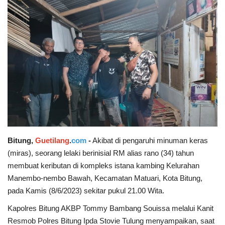
Keamanan
Kejahatan
Cybers Event
UMKM & Ekonomi Kreatif
Pekerja Migran Indonesia
Bitung,
Guetilang
.
com
-
Akibat di pengaruhi minuman keras
Ekonomi
(miras), seorang lelaki berinisial RM alias rano (34) tahun
membuat keributan di kompleks istana kambing Kelurahan
Pendidikan
Manembo-nembo Bawah, Kecamatan Matuari, Kota Bitung,
pada Kamis (8/6/2023) sekitar pukul 21.00 Wita.
Informasi Journalism
Kapolres Bitung AKBP Tommy Bambang Souissa melalui Kanit
Resmob Polres Bitung Ipda Stovie Tulung menyampaikan, saat
Olahraga