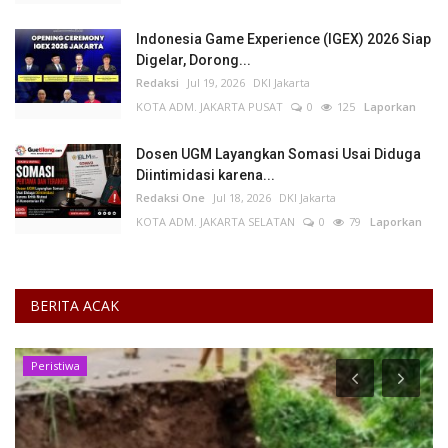
Indonesia Game Experience (IGEX) 2026 Siap
Digelar, Dorong...
Redaksi
Jul 19, 2026
DKI Jakarta
KOTA ADM. JAKARTA PUSAT
0
125
Laporkan
Dosen UGM Layangkan Somasi Usai Diduga
Diintimidasi karena...
Redaksi One
Jul 18, 2026
DKI Jakarta
KOTA ADM. JAKARTA SELATAN
0
79
Laporkan
BERITA ACAK
Peristiwa