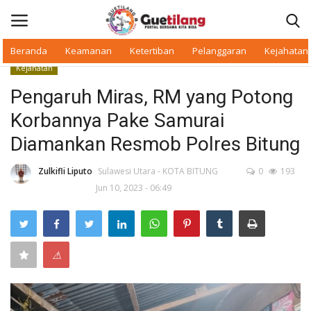
Beranda
Keamanan
Ketertiban
Pelanggaran
Kejahatan
Kejahatan
Masuk
Daftar
Pengaruh Miras, RM yang Potong
Korbannya Pake Samurai
Beranda
Diamankan Resmob Polres Bitung
Daerah
Zulkifli Liputo
Sulawesi Utara - KOTA BITUNG
0
193
Jun 10, 2023 - 06:49
Makan Bergizi
Warkop Digital
⚠
Pelanggaran
Ketertiban