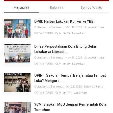
Minggu Ini
Bulan Ini
Semua Waktu
DPRD Halbar Lakukan Kunker ke YBBI
Octavianus Barauntu
Mar 18, 2026
Sulawesi Utara
KOTA BITUNG
0
59
Laporkan
Dinas Perpustakaan Kota Bitung Gelar
Lokakarya Literasi...
Octavianus Barauntu
Nov 28, 2025
Sulawesi Utara
KOTA BITUNG
0
99
Laporkan
OPINI : Sekolah Tempat Belajar atau Tempat
Luka? Mengurai...
Octavianus Barauntu
Oct 23, 2025
Sulawesi Utara
KOTA BITUNG
0
171
Laporkan
YCMI Siapkan MoU dengan Pemerintah Kota
Tomohon