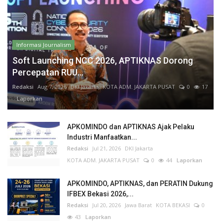
Informasi Journalism
Soft Launching NCC 2026, APTIKNAS Dorong
Percepatan RUU...
Redaksi
Aug 7, 2026
DKI Jakarta
KOTA ADM. JAKARTA PUSAT
0
17
Laporkan
APKOMINDO dan APTIKNAS Ajak Pelaku
Industri Manfaatkan...
Redaksi
Jul 21, 2026
DKI Jakarta
KOTA ADM. JAKARTA PUSAT
0
44
Laporkan
APKOMINDO, APTIKNAS, dan PERATIN Dukung
IFBEX Bekasi 2026,...
Redaksi
Jul 20, 2026
Jawa Barat
KOTA BEKASI
0
43
Laporkan