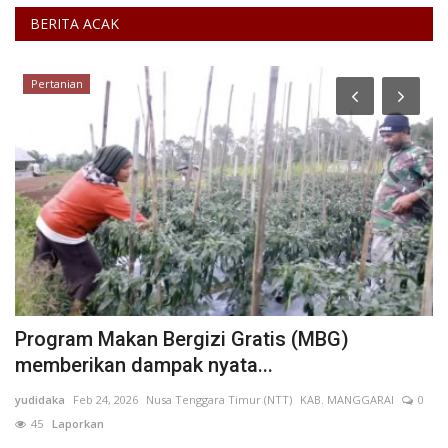
BERITA ACAK
Pertanian
Program Makan Bergizi Gratis (MBG)
W
memberikan dampak nyata...
L
yudidaka
Feb 24, 2026
Nusa Tenggara Timur (NTT)
KAB. MANGGARAI
0
Pu
45
Laporkan
KO