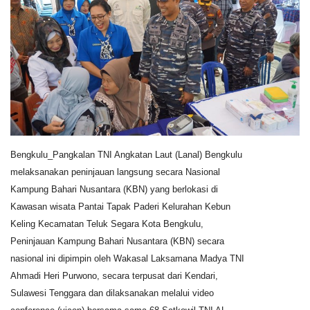
Keamanan
Kejahatan
Cybers Event
UMKM & Ekonomi Kreatif
Bengkulu_Pangkalan TNI Angkatan Laut (Lanal) Bengkulu
Pekerja Migran Indonesia
melaksanakan peninjauan langsung secara Nasional
Kampung Bahari Nusantara (KBN) yang berlokasi di
Ekonomi
Kawasan wisata Pantai Tapak Paderi Kelurahan Kebun
Keling Kecamatan Teluk Segara Kota Bengkulu,
Pendidikan
Peninjauan Kampung Bahari Nusantara (KBN) secara
nasional ini dipimpin oleh Wakasal Laksamana Madya TNI
Informasi Journalism
Ahmadi Heri Purwono, secara terpusat dari Kendari,
Sulawesi Tenggara dan dilaksanakan melalui video
Olahraga