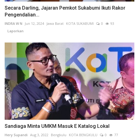
Secara Darling, Jajaran Pemkot Sukabumi Ikuti Rakor
Pengendalian...
INDRA W N
Jun 12, 2024
Jawa Barat
KOTA SUKABUMI
0
93
Laporkan
Sandiaga Minta UMKM Masuk E Katalog Lokal
Hery Supandi
Aug 3, 2022
Bengkulu
KOTA BENGKULU
0
77