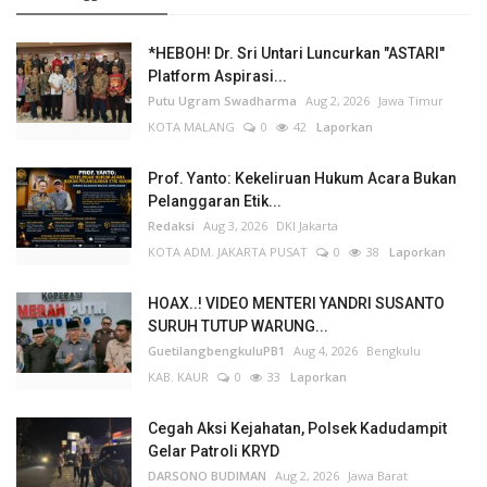
*HEBOH! Dr. Sri Untari Luncurkan "ASTARI"
Platform Aspirasi...
Putu Ugram Swadharma
Aug 2, 2026
Jawa Timur
KOTA MALANG
0
42
Laporkan
Prof. Yanto: Kekeliruan Hukum Acara Bukan
Pelanggaran Etik...
Redaksi
Aug 3, 2026
DKI Jakarta
KOTA ADM. JAKARTA PUSAT
0
38
Laporkan
HOAX..! VIDEO MENTERI YANDRI SUSANTO
SURUH TUTUP WARUNG...
GuetilangbengkuluPB1
Aug 4, 2026
Bengkulu
KAB. KAUR
0
33
Laporkan
Cegah Aksi Kejahatan, Polsek Kadudampit
Gelar Patroli KRYD
DARSONO BUDIMAN
Aug 2, 2026
Jawa Barat