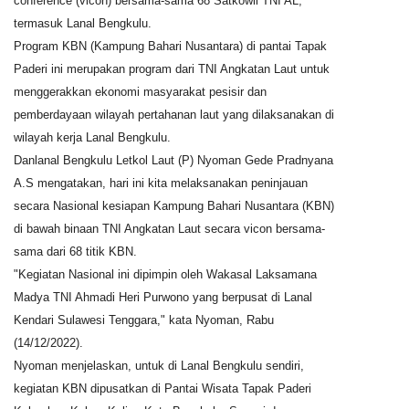
conference (vicon) bersama-sama 68 Satkowil TNI AL,
termasuk Lanal Bengkulu.
Kesehatan
Program KBN (Kampung Bahari Nusantara) di pantai Tapak
Paderi ini merupakan program dari TNI Angkatan Laut untuk
Layanan Publik
menggerakkan ekonomi masyarakat pesisir dan
pemberdayaan wilayah pertahanan laut yang dilaksanakan di
Perempuan/Anak
wilayah kerja Lanal Bengkulu.
Danlanal Bengkulu Letkol Laut (P) Nyoman Gede Pradnyana
A.S mengatakan, hari ini kita melaksanakan peninjauan
secara Nasional kesiapan Kampung Bahari Nusantara (KBN)
di bawah binaan TNI Angkatan Laut secara vicon bersama-
sama dari 68 titik KBN.
"Kegiatan Nasional ini dipimpin oleh Wakasal Laksamana
Madya TNI Ahmadi Heri Purwono yang berpusat di Lanal
Kendari Sulawesi Tenggara," kata Nyoman, Rabu
(14/12/2022).
Nyoman menjelaskan, untuk di Lanal Bengkulu sendiri,
kegiatan KBN dipusatkan di Pantai Wisata Tapak Paderi