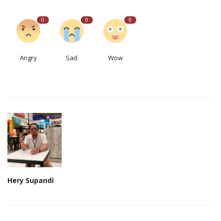
0
0
0
Angry
Sad
Wow
Hery Supandi