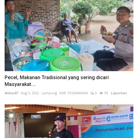
Pecel, Makanan Tradisional yang sering dicari
Masyarakat....
Aldias87
Aug 5, 2022
Lampung
KAB. PESAWARAN
0
93
Laporkan