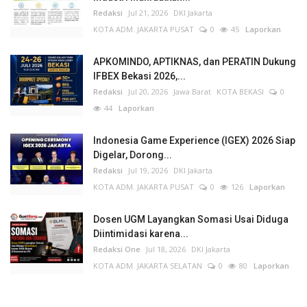
Redaksi
Jul 21, 2026
DKI Jakarta
KOTA ADM. JAKARTA PUSAT
0
45
Laporkan
APKOMINDO, APTIKNAS, dan PERATIN Dukung
IFBEX Bekasi 2026,...
Redaksi
Jul 20, 2026
Jawa Barat
KOTA BEKASI
0
44
Laporkan
Indonesia Game Experience (IGEX) 2026 Siap
Digelar, Dorong...
Redaksi
Jul 19, 2026
DKI Jakarta
KOTA ADM. JAKARTA PUSAT
0
126
Laporkan
Dosen UGM Layangkan Somasi Usai Diduga
Diintimidasi karena...
Redaksi One
Jul 18, 2026
DKI Jakarta
KOTA ADM. JAKARTA SELATAN
0
80
Laporkan