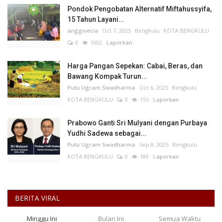
Pondok Pengobatan Alternatif Miftahussyifa,
15 Tahun Layani...
anggivecia
Oct 7, 2025
Bengkulu
KOTA BENGKULU
0
1002
Laporkan
Harga Pangan Sepekan: Cabai, Beras, dan
Bawang Kompak Turun...
Putu Ugram Swadharma
Oct 6, 2025
Bengkulu
KOTA BENGKULU
0
155
Laporkan
Prabowo Ganti Sri Mulyani dengan Purbaya
Yudhi Sadewa sebagai...
Putu Ugram Swadharma
Sep 8, 2025
Bengkulu
KOTA BENGKULU
0
189
Laporkan
BERITA VIRAL
Minggu Ini
Bulan Ini
Semua Waktu