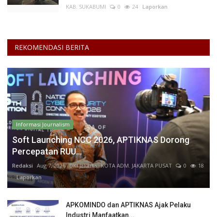
KAB. SUKABUMI
0
24
Laporkan
REKOMENDASI BERITA
Informasi Journalism
Soft Launching NCC 2026, APTIKNAS Dorong
Percepatan RUU...
Redaksi
Aug 7, 2026
DKI Jakarta
KOTA ADM. JAKARTA PUSAT
0
18
Laporkan
APKOMINDO dan APTIKNAS Ajak Pelaku
Industri Manfaatkan...