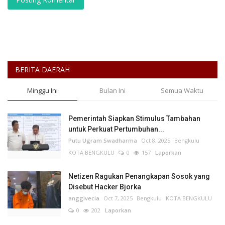
BERITA DAERAH
Minggu Ini
Bulan Ini
Semua Waktu
Pemerintah Siapkan Stimulus Tambahan
untuk Perkuat Pertumbuhan...
Putu Ugram Swadharma
Oct 8, 2025
Bengkulu
KOTA BENGKULU
0
157
Laporkan
Netizen Ragukan Penangkapan Sosok yang
Disebut Hacker Bjorka
anggivecia
Oct 7, 2025
Bengkulu
KOTA BENGKULU
0
202
Laporkan