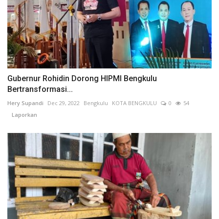
Gubernur Rohidin Dorong HIPMI Bengkulu
Bertransformasi...
Hery Supandi
Dec 29, 2022
Bengkulu
KOTA BENGKULU
0
54
Laporkan