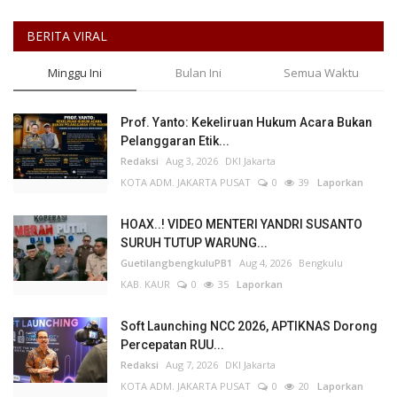
BERITA VIRAL
Minggu Ini
Bulan Ini
Semua Waktu
Prof. Yanto: Kekeliruan Hukum Acara Bukan
Pelanggaran Etik...
Redaksi
Aug 3, 2026
DKI Jakarta
KOTA ADM. JAKARTA PUSAT
0
39
Laporkan
HOAX..! VIDEO MENTERI YANDRI SUSANTO
SURUH TUTUP WARUNG...
GuetilangbengkuluPB1
Aug 4, 2026
Bengkulu
KAB. KAUR
0
35
Laporkan
Soft Launching NCC 2026, APTIKNAS Dorong
Percepatan RUU...
Redaksi
Aug 7, 2026
DKI Jakarta
KOTA ADM. JAKARTA PUSAT
0
20
Laporkan