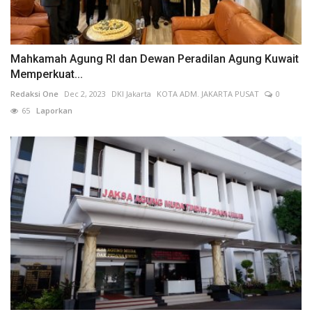
Mahkamah Agung RI dan Dewan Peradilan Agung Kuwait
Memperkuat...
Redaksi One
Dec 2, 2023
DKI Jakarta
KOTA ADM. JAKARTA PUSAT
0
65
Laporkan