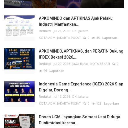
Laporkan
APKOMINDO dan APTIKNAS Ajak Pelaku
Industri Manfaatkan...
Redaksi
Jul 21, 2026
DKI Jakarta
KOTA ADM. JAKARTA PUSAT
0
45
Laporkan
APKOMINDO, APTIKNAS, dan PERATIN Dukung
IFBEX Bekasi 2026,...
Redaksi
Jul 20, 2026
Jawa Barat
KOTA BEKASI
0
46
Laporkan
Indonesia Game Experience (IGEX) 2026 Siap
Digelar, Dorong...
Redaksi
Jul 19, 2026
DKI Jakarta
KOTA ADM. JAKARTA PUSAT
0
128
Laporkan
Dosen UGM Layangkan Somasi Usai Diduga
Diintimidasi karena...