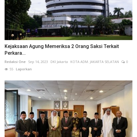
Kejaksaan Agung Memeriksa 2 Orang Saksi Terkait
Perkara...
Redaksi One
Sep 14, 2023
DKI Jakarta
KOTA ADM. JAKARTA SELATAN
0
55
Laporkan