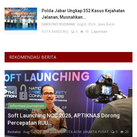
Polda Jabar Ungkap 352 Kasus Kejahatan
Jalanan, Musnahkan...
DARSONO BUDIMAN
Aug 8, 2026
Jawa Barat
KOTA BANDUNG
0
18
Laporkan
REKOMENDASI BERITA
Informasi Journalism
Soft Launching NCC 2026, APTIKNAS Dorong
Percepatan RUU...
Redaksi
Aug 7, 2026
DKI Jakarta
KOTA ADM. JAKARTA PUSAT
0
20