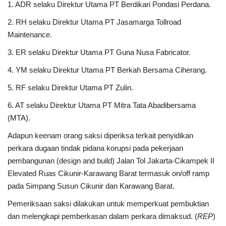
1. ADR selaku Direktur Utama PT Berdikari Pondasi Perdana.
2. RH selaku Direktur Utama PT Jasamarga Tollroad
Kesehatan
Maintenance.
Layanan Publik
3. ER selaku Direktur Utama PT Guna Nusa Fabricator.
4. YM selaku Direktur Utama PT Berkah Bersama Ciherang.
Perempuan/Anak
5. RF selaku Direktur Utama PT Zulin.
6. AT selaku Direktur Utama PT Mitra Tata Abadibersama
(MTA).
Adapun keenam orang saksi diperiksa terkait penyidikan
perkara dugaan tindak pidana korupsi pada pekerjaan
pembangunan (design and build) Jalan Tol Jakarta-Cikampek II
Elevated Ruas Cikunir-Karawang Barat termasuk on/off ramp
pada Simpang Susun Cikunir dan Karawang Barat.
Pemeriksaan saksi dilakukan untuk memperkuat pembuktian
dan melengkapi pemberkasan dalam perkara dimaksud. (
REP
)