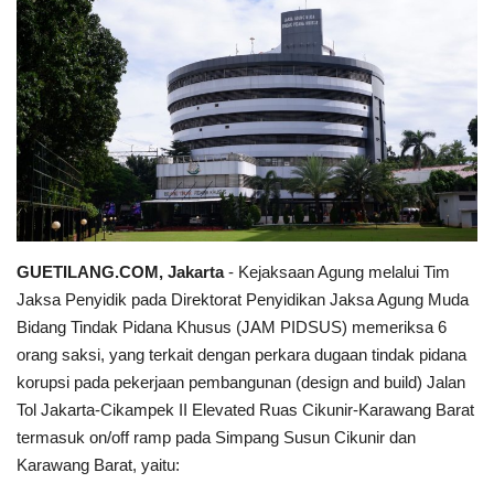
Keamanan
Kejahatan
Cybers Event
UMKM & Ekonomi Kreatif
Pekerja Migran Indonesia
GUETILANG.COM, Jakarta
- Kejaksaan Agung melalui Tim
Jaksa Penyidik pada Direktorat Penyidikan Jaksa Agung Muda
Ekonomi
Bidang Tindak Pidana Khusus (JAM PIDSUS) memeriksa 6
orang saksi, yang terkait dengan perkara dugaan tindak pidana
Pendidikan
korupsi pada pekerjaan pembangunan (design and build) Jalan
Tol Jakarta-Cikampek II Elevated Ruas Cikunir-Karawang Barat
Informasi Journalism
termasuk on/off ramp pada Simpang Susun Cikunir dan
Karawang Barat, yaitu:
Olahraga