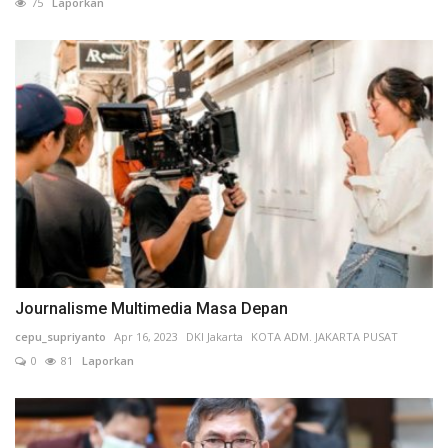
75
Laporkan
Journalisme Multimedia Masa Depan
cepu_supriyanto
Apr 16, 2023
DKI Jakarta
KOTA ADM. JAKARTA PUSAT
0
81
Laporkan