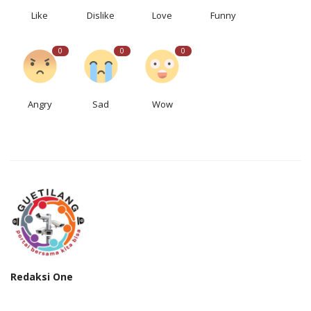
Like
Dislike
Love
Funny
0
0
0
Angry
Sad
Wow
Redaksi One