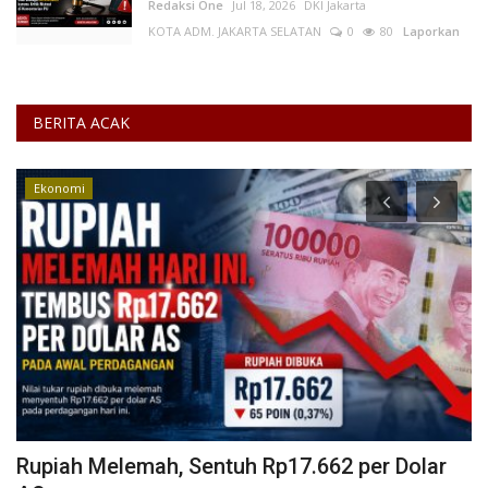
Redaksi One
Jul 18, 2026
DKI Jakarta
KOTA ADM. JAKARTA SELATAN
0
80
Laporkan
BERITA ACAK
Ekonomi
g
Rupiah Melemah, Sentuh Rp17.662 per Dolar
C