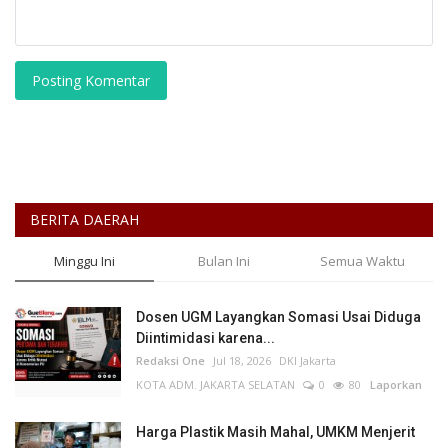
Posting Komentar
BERITA DAERAH
Minggu Ini
Bulan Ini
Semua Waktu
Dosen UGM Layangkan Somasi Usai Diduga
Diintimidasi karena...
Redaksi One
Jul 18, 2026
DKI Jakarta
KOTA ADM. JAKARTA SELATAN
0
80
Laporkan
Harga Plastik Masih Mahal, UMKM Menjerit