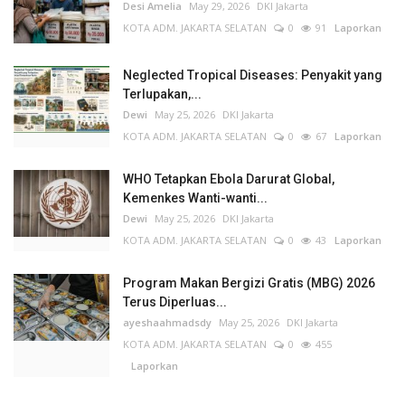
Desi Amelia
May 29, 2026
DKI Jakarta
KOTA ADM. JAKARTA SELATAN
0
91
Laporkan
Neglected Tropical Diseases: Penyakit yang
Terlupakan,...
Dewi
May 25, 2026
DKI Jakarta
KOTA ADM. JAKARTA SELATAN
0
67
Laporkan
WHO Tetapkan Ebola Darurat Global,
Kemenkes Wanti-wanti...
Dewi
May 25, 2026
DKI Jakarta
KOTA ADM. JAKARTA SELATAN
0
43
Laporkan
Program Makan Bergizi Gratis (MBG) 2026
Terus Diperluas...
ayeshaahmadsdy
May 25, 2026
DKI Jakarta
KOTA ADM. JAKARTA SELATAN
0
455
Laporkan