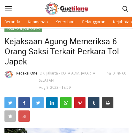
Beranda
Keamanan
Ketertiban
Pelanggaran
Kejahatan
Informasi Journalism
Masuk
Daftar
Kejaksaan Agung Memeriksa 6
Orang Saksi Terkait Perkara Tol
Beranda
Japek
Daerah
Redaksi One
DKI Jakarta - KOTA ADM. JAKARTA
0
60
SELATAN
Makan Bergizi
Aug 8, 2023 - 18:59
Warkop Digital
Pelanggaran
⚠
Ketertiban