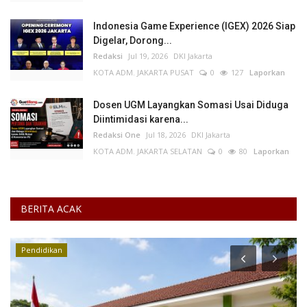
Indonesia Game Experience (IGEX) 2026 Siap
Digelar, Dorong...
Redaksi
Jul 19, 2026
DKI Jakarta
KOTA ADM. JAKARTA PUSAT
0
127
Laporkan
Dosen UGM Layangkan Somasi Usai Diduga
Diintimidasi karena...
Redaksi One
Jul 18, 2026
DKI Jakarta
KOTA ADM. JAKARTA SELATAN
0
80
Laporkan
BERITA ACAK
Pendidikan