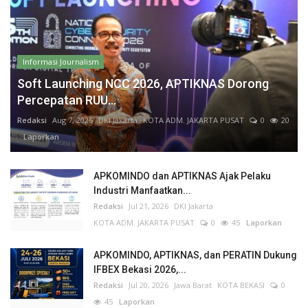
Informasi Journalism
Soft Launching NCC 2026, APTIKNAS Dorong
Percepatan RUU...
Redaksi
Aug 7, 2026
DKI Jakarta
KOTA ADM. JAKARTA PUSAT
0
20
Laporkan
APKOMINDO dan APTIKNAS Ajak Pelaku
Industri Manfaatkan...
Redaksi
Jul 21, 2026
DKI Jakarta
KOTA ADM. JAKARTA PUSAT
0
45
Laporkan
APKOMINDO, APTIKNAS, dan PERATIN Dukung
IFBEX Bekasi 2026,...
Redaksi
Jul 20, 2026
Jawa Barat
KOTA BEKASI
0
45
Laporkan