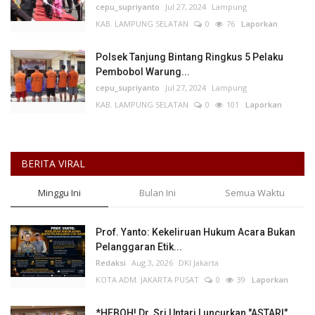
cepu_supriyanto
Jul 27, 2024
Lampung
KAB. LAMPUNG SELATAN
0
76
Laporkan
Polsek Tanjung Bintang Ringkus 5 Pelaku
Pembobol Warung...
cepu_supriyanto
Jul 27, 2024
Lampung
KAB. LAMPUNG SELATAN
0
101
Laporkan
BERITA VIRAL
Minggu Ini
Bulan Ini
Semua Waktu
Prof. Yanto: Kekeliruan Hukum Acara Bukan
Pelanggaran Etik...
Redaksi
Aug 3, 2026
DKI Jakarta
KOTA ADM. JAKARTA PUSAT
0
39
Laporkan
*HEBOH! Dr. Sri Untari Luncurkan "ASTARI"