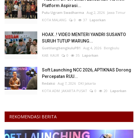
Platform Aspirasi...
Putu Ugram Swadharma
Aug 2, 2026
Jawa Timur
KOTA MALANG
0
37
Laporkan
HOAX..! VIDEO MENTERI YANDRI SUSANTO
SURUH TUTUP WARUNG...
GuetilangbengkuluPB1
Aug 4, 2026
Bengkulu
KAB. KAUR
0
35
Laporkan
Soft Launching NCC 2026, APTIKNAS Dorong
Percepatan RUU...
Redaksi
Aug 7, 2026
DKI Jakarta
KOTA ADM. JAKARTA PUSAT
0
20
Laporkan
REKOMENDASI BERITA