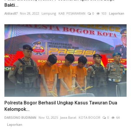
Bakti...
Aldias87
Nov 28, 2022
Lampung
KAB. PESAWARAN
0
103
Laporkan
Polresta Bogor Berhasil Ungkap Kasus Tawuran Dua
Kelompok...
DARSONO BUDIMAN
Nov 12, 2025
Jawa Barat
KOTA BOGOR
0
64
Laporkan