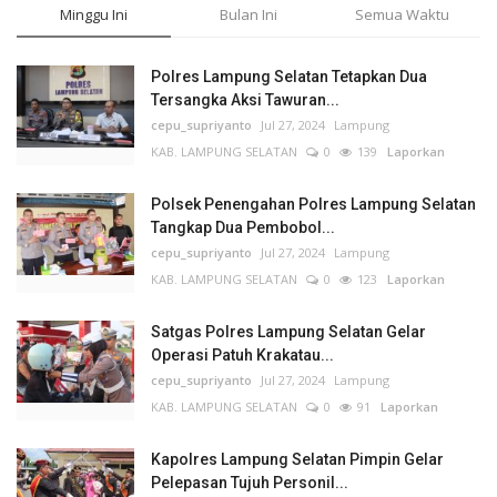
Minggu Ini
Bulan Ini
Semua Waktu
Polres Lampung Selatan Tetapkan Dua
Tersangka Aksi Tawuran...
cepu_supriyanto
Jul 27, 2024
Lampung
KAB. LAMPUNG SELATAN
0
139
Laporkan
Polsek Penengahan Polres Lampung Selatan
Tangkap Dua Pembobol...
cepu_supriyanto
Jul 27, 2024
Lampung
KAB. LAMPUNG SELATAN
0
123
Laporkan
Satgas Polres Lampung Selatan Gelar
Operasi Patuh Krakatau...
cepu_supriyanto
Jul 27, 2024
Lampung
KAB. LAMPUNG SELATAN
0
91
Laporkan
Kapolres Lampung Selatan Pimpin Gelar
Pelepasan Tujuh Personil...