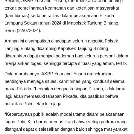
Selatan, AKBP Yusriandi Yusrin, memberikan arahan penting
terkait pemeliharaan keamanan dan ketertiban masyarakat
Kesehatan
(kamtibmas) serta netralitas dalam pelaksanaan Pilkada
Lampung Selatan tahun 2024 di Mapolsek Tanjung Bintang,
Layanan Publik
Senin (22/072024).
Arahan ini disampaikan dihadapan seluruh anggota Polsek
Perempuan/Anak
Tanjung Bintang didamping Kapolsek Tanjung Bintang
diharapkan dapat menjadi pedoman bagi seluruh personil dalam
menjalankan tugas, sehingga tercipta situasi yang aman, tertib.
Dalam arahannya, AKBP Yusriandi Yusrin menekankan
pentingnya menjaga situasi kamtibmas yang kondusif selama
masa Pilkada. “berkaitan dengan kesiapan Pilkada, tidak lama
lagi, akan memasuki tahapan Pilkada, kita pastikan bahwa
netralitas Polri tetap kita jaga.
“Kepercayaan publik adalah modal utama dalam pelaksanaan
tugas Polri. Kita harus memastikan bahwa setiap perkara yang
ditangani dapat diselesaikan dengan baik sehingga masyarakat