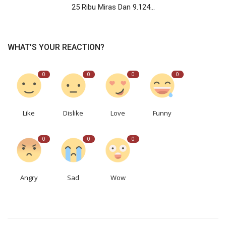
25 Ribu Miras Dan 9.124...
WHAT'S YOUR REACTION?
0
0
0
0
Like
Dislike
Love
Funny
0
0
0
Angry
Sad
Wow