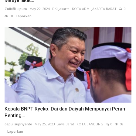
Masyarakat...
Zulkifli Liputo
May 22, 2024
DKI Jakarta
KOTA ADM. JAKARTA BARAT
0
68
Laporkan
Kepala BNPT Rycko: Dai dan Daiyah Mempunyai Peran
Penting...
cepu_supriyanto
May 25, 2023
Jawa Barat
KOTA BANDUNG
0
68
Laporkan