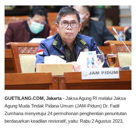
Keamanan
Kejahatan
Cybers Event
UMKM & Ekonomi Kreatif
Pekerja Migran Indonesia
Ekonomi
GUETILANG.COM, Jakarta
- Jaksa Agung RI melalui Jaksa
Pendidikan
Agung Muda Tindak Pidana Umum (JAM-Pidum) Dr. Fadil
Zumhana menyetujui 24 permohonan penghentian penuntutan
Informasi Journalism
berdasarkan keadilan restoratif, yaitu: Rabu 2 Agustus 2023,
Olahraga