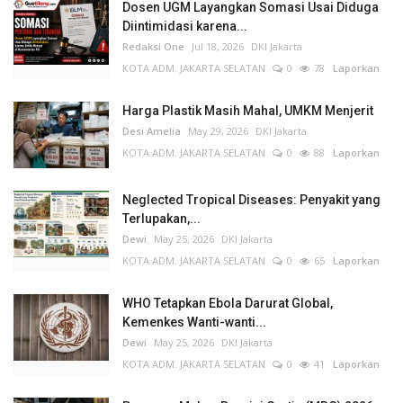
Dosen UGM Layangkan Somasi Usai Diduga
Diintimidasi karena...
Redaksi One
Jul 18, 2026
DKI Jakarta
KOTA ADM. JAKARTA SELATAN
0
78
Laporkan
Harga Plastik Masih Mahal, UMKM Menjerit
Desi Amelia
May 29, 2026
DKI Jakarta
KOTA ADM. JAKARTA SELATAN
0
88
Laporkan
Neglected Tropical Diseases: Penyakit yang
Terlupakan,...
Dewi
May 25, 2026
DKI Jakarta
KOTA ADM. JAKARTA SELATAN
0
65
Laporkan
WHO Tetapkan Ebola Darurat Global,
Kemenkes Wanti-wanti...
Dewi
May 25, 2026
DKI Jakarta
KOTA ADM. JAKARTA SELATAN
0
41
Laporkan