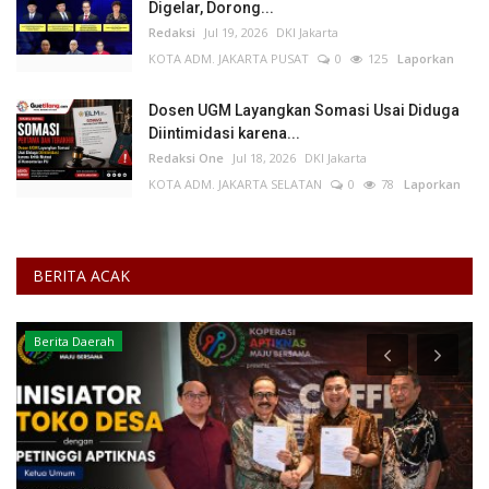
Digelar, Dorong...
Redaksi
Jul 19, 2026
DKI Jakarta
KOTA ADM. JAKARTA PUSAT
0
125
Laporkan
Dosen UGM Layangkan Somasi Usai Diduga
Diintimidasi karena...
Redaksi One
Jul 18, 2026
DKI Jakarta
KOTA ADM. JAKARTA SELATAN
0
78
Laporkan
BERITA ACAK
Berita Daerah