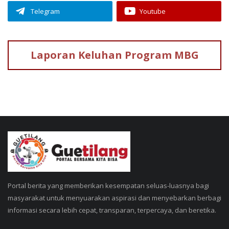
Telegram
Youtube
Laporan Keluhan
Program MBG
Portal berita yang memberikan kesempatan seluas-luasnya bagi
masyarakat untuk menyuarakan aspirasi dan menyebarkan berbagi
informasi secara lebih cepat, transparan, terpercaya, dan beretika.