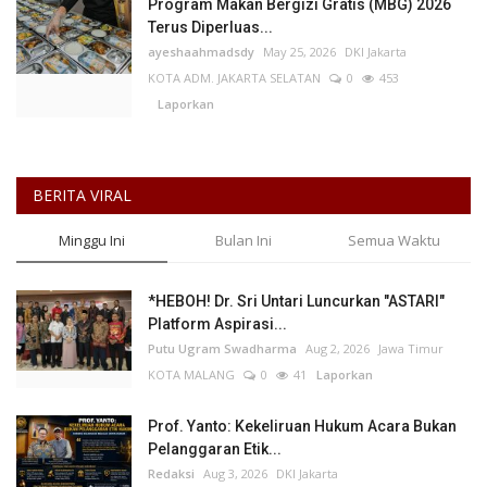
Program Makan Bergizi Gratis (MBG) 2026
Terus Diperluas...
ayeshaahmadsdy
May 25, 2026
DKI Jakarta
KOTA ADM. JAKARTA SELATAN
0
453
Laporkan
BERITA VIRAL
Minggu Ini
Bulan Ini
Semua Waktu
*HEBOH! Dr. Sri Untari Luncurkan "ASTARI"
Platform Aspirasi...
Putu Ugram Swadharma
Aug 2, 2026
Jawa Timur
KOTA MALANG
0
41
Laporkan
Prof. Yanto: Kekeliruan Hukum Acara Bukan
Pelanggaran Etik...
Redaksi
Aug 3, 2026
DKI Jakarta