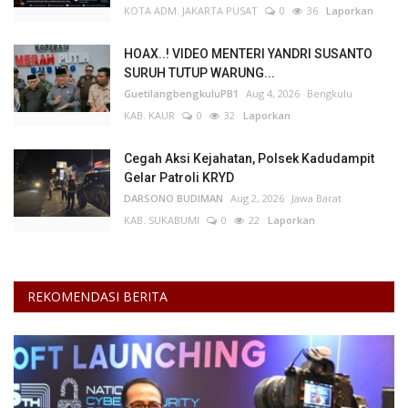
KOTA ADM. JAKARTA PUSAT
0
36
Laporkan
HOAX..! VIDEO MENTERI YANDRI SUSANTO
SURUH TUTUP WARUNG...
GuetilangbengkuluPB1
Aug 4, 2026
Bengkulu
KAB. KAUR
0
32
Laporkan
Cegah Aksi Kejahatan, Polsek Kadudampit
Gelar Patroli KRYD
DARSONO BUDIMAN
Aug 2, 2026
Jawa Barat
KAB. SUKABUMI
0
22
Laporkan
REKOMENDASI BERITA