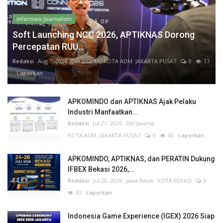
Informasi Journalism
Soft Launching NCC 2026, APTIKNAS Dorong
Percepatan RUU...
Redaksi
Aug 7, 2026
DKI Jakarta
KOTA ADM. JAKARTA PUSAT
0
17
Laporkan
APKOMINDO dan APTIKNAS Ajak Pelaku
Industri Manfaatkan...
Redaksi
Jul 21, 2026
DKI Jakarta
KOTA ADM. JAKARTA PUSAT
0
43
Laporkan
APKOMINDO, APTIKNAS, dan PERATIN Dukung
IFBEX Bekasi 2026,...
Redaksi
Jul 20, 2026
Jawa Barat
KOTA BEKASI
0
43
Laporkan
Indonesia Game Experience (IGEX) 2026 Siap