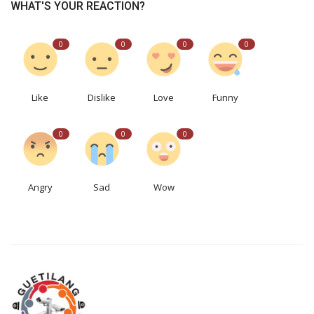
WHAT'S YOUR REACTION?
0
0
0
0
Like
Dislike
Love
Funny
0
0
0
Angry
Sad
Wow