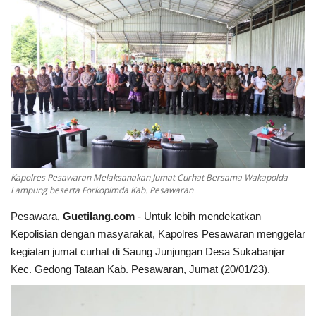
Keamanan
Kejahatan
Cybers Event
UMKM & Ekonomi Kreatif
Pekerja Migran Indonesia
Kapolres Pesawaran Melaksanakan Jumat Curhat Bersama Wakapolda
Lampung beserta Forkopimda Kab. Pesawaran
Ekonomi
Pesawara,
Guetilang.com
- Untuk lebih mendekatkan
Kepolisian dengan masyarakat, Kapolres Pesawaran menggelar
Pendidikan
kegiatan jumat curhat di Saung Junjungan Desa Sukabanjar
Kec. Gedong Tataan Kab. Pesawaran, Jumat (20/01/23).
Informasi Journalism
Olahraga