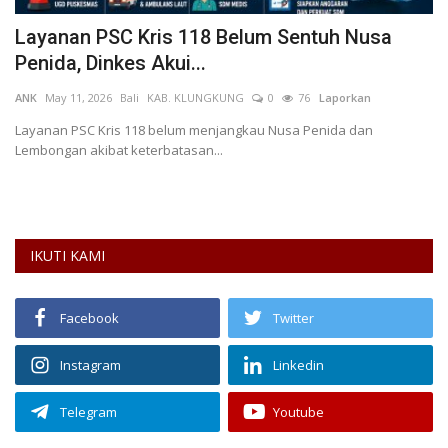
di
Layanan PSC Kris 118 Belum Sentuh Nusa
A
Penida, Dinkes Akui...
K
ANK
May 11, 2026
Bali
KAB. KLUNGKUNG
0
76
Laporkan
al
Layanan PSC Kris 118 belum menjangkau Nusa Penida dan
Lembongan akibat keterbatasan...
Pe
An
IKUTI KAMI
Facebook
Twitter
Instagram
Linkedin
Telegram
Youtube