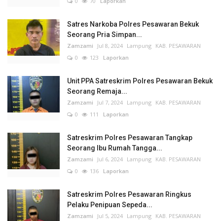
0
70
Laporkan
Satres Narkoba Polres Pesawaran Bekuk
Seorang Pria Simpan...
Zamzami
Jul 8, 2024
Lampung
KAB. PESAWARAN
0
123
Laporkan
Unit PPA Satreskrim Polres Pesawaran Bekuk
Seorang Remaja...
Zamzami
Jul 7, 2024
Lampung
KAB. PESAWARAN
0
111
Laporkan
Satreskrim Polres Pesawaran Tangkap
Seorang Ibu Rumah Tangga...
Zamzami
Jul 6, 2024
Lampung
KAB. PESAWARAN
0
136
Laporkan
Satreskrim Polres Pesawaran Ringkus
Pelaku Penipuan Sepeda...
Zamzami
Jul 5, 2024
Lampung
KAB. PESAWARAN