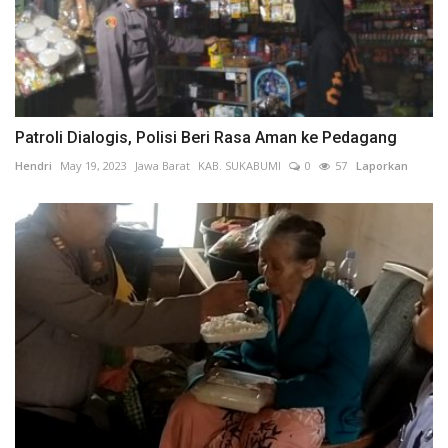
Patroli Dialogis, Polisi Beri Rasa Aman ke Pedagang
Hendri
May 19, 2023
Jawa Barat
KAB. SUKABUMI
0
57
Laporkan