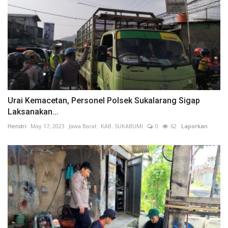
Urai Kemacetan, Personel Polsek Sukalarang Sigap
Laksanakan...
Hendri
May 17, 2023
Jawa Barat
KAB. SUKABUMI
0
62
Laporkan