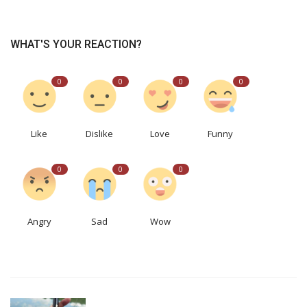
WHAT'S YOUR REACTION?
0
0
0
0
Like
Dislike
Love
Funny
0
0
0
Angry
Sad
Wow