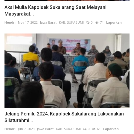
Aksi Mulia Kapolsek Sukalarang Saat Melayani
Masyarakat...
Hendri
Nov 17, 2022
Jawa Barat
KAB. SUKABUMI
0
74
Laporkan
Jelang Pemilu 2024, Kapolsek Sukalarang Laksanakan
Silaturahmi...
Hendri
Jun 7, 2023
Jawa Barat
KAB. SUKABUMI
0
63
Laporkan