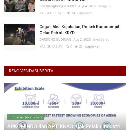
GuetilangbengkuluPB1
Aug 4, 2026
Bengkulu
KAB. KAUR
0
24
Laporkan
Cegah Aksi Kejahatan, Polsek Kadudampit
Gelar Patroli KRYD
DARSONO BUDIMAN
Aug 2, 2026
Jawa Barat
KAB. SUKABUMI
0
20
Laporkan
REKOMENDASI BERITA
Informasi Journalism
APKOMINDO dan APTIKNAS Ajak Pelaku Industri