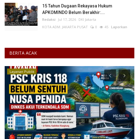
15 Tahun Dugaan Rekayasa Hukum
APKOMINDO Belum Berakhir:...
Redaksi
Jul 17, 2026
DKI Jakarta
KOTA ADM. JAKARTA PUSAT
0
45
Laporkan
BERITA ACAK
Layanan Publik