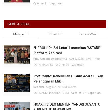
0
81
Laporkan
BERITA VIRAL
Minggu Ini
Bulan Ini
Semua Waktu
*HEBOH! Dr. Sri Untari Luncurkan "ASTARI"
Platform Aspirasi...
Putu Ugram Swadharma
Aug 2, 2026
Jawa Timur
KOTA MALANG
0
37
Laporkan
Prof. Yanto: Kekeliruan Hukum Acara Bukan
Pelanggaran Etik...
Redaksi
Aug 3, 2026
DKI Jakarta
KOTA ADM. JAKARTA PUSAT
0
27
Laporkan
HOAX..! VIDEO MENTERI YANDRI SUSANTO
SURUH TUTUP WARUNG...