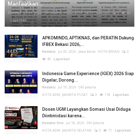
Manfaatkan...
Redaksi
Jul 21, 2026
DKI Jakarta
KOTA ADM. JAKARTA PUSAT
0
40
Laporkan
APKOMINDO, APTIKNAS, dan PERATIN Dukung
IFBEX Bekasi 2026,...
Redaksi
Jul 20, 2026
Jawa Barat
KOTA BEKASI
0
40
Laporkan
Indonesia Game Experience (IGEX) 2026 Siap
Digelar, Dorong...
Redaksi
Jul 19, 2026
DKI Jakarta
KOTA ADM. JAKARTA PUSAT
0
118
Laporkan
Dosen UGM Layangkan Somasi Usai Diduga
Diintimidasi karena...
Redaksi One
Jul 18, 2026
DKI Jakarta
KOTA ADM. JAKARTA SELATAN
0
71
Laporkan