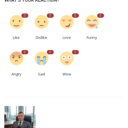
WHAT'S YOUR REACTION?
0
0
0
0
Like
Dislike
Love
Funny
0
0
0
Angry
Sad
Wow