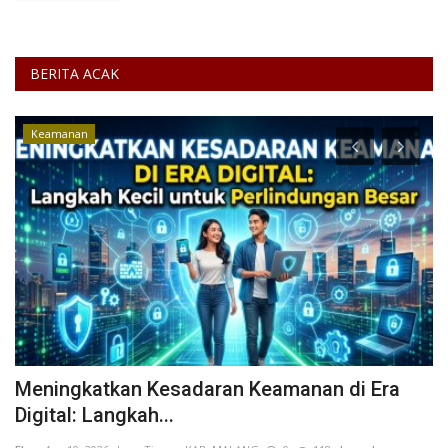
BERITA ACAK
Keamanan
Meningkatkan Kesadaran Keamanan di Era
P
Digital: Langkah...
d