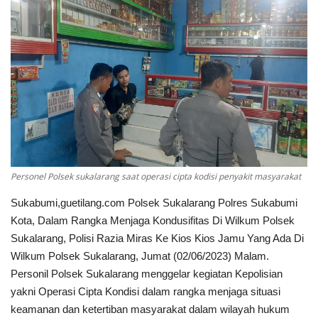
Keamanan
Kejahatan
Cybers Event
UMKM & Ekonomi Kreatif
Pekerja Migran Indonesia
Personel Polsek sukalarang saat operasi cipta kodisi penyakit masyarakat
Sukabumi,guetilang.com Polsek Sukalarang Polres Sukabumi
Ekonomi
Kota, Dalam Rangka Menjaga Kondusifitas Di Wilkum Polsek
Sukalarang, Polisi Razia Miras Ke Kios Kios Jamu Yang Ada Di
Pendidikan
Wilkum Polsek Sukalarang, Jumat (02/06/2023) Malam.
Personil Polsek Sukalarang menggelar kegiatan Kepolisian
Informasi Journalism
yakni Operasi Cipta Kondisi dalam rangka menjaga situasi
keamanan dan ketertiban masyarakat dalam wilayah hukum
Olahraga