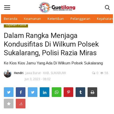
Beranda
Keamanan
Ketertiban
Pelanggaran
Kejahatan
Layanan Publik
Masuk
Daftar
Dalam Rangka Menjaga
Kondusifitas Di Wilkum Polsek
Beranda
Sukalarang, Polisi Razia Miras
Daerah
Ke Kios Kios Jamu Yang Ada Di Wilkum Polsek Sukalarang
Makan Bergizi
Hendri
Jawa Barat - KAB. SUKABUMI
0
58
Jun 3, 2023 - 08:02
Warkop Digital
Pelanggaran
⚠
Ketertiban