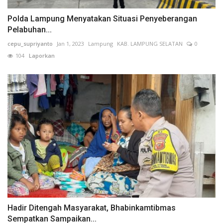
Polda Lampung Menyatakan Situasi Penyeberangan
Pelabuhan...
cepu_supriyanto
Jan 1, 2023
Lampung
KAB. LAMPUNG SELATAN
0
104
Laporkan
Hadir Ditengah Masyarakat, Bhabinkamtibmas
Sempatkan Sampaikan...