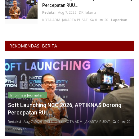
Percepatan RUU...
Redaksi
Aug 7, 2026
DKI Jakarta
KOTA ADM. JAKARTA PUSAT
0
20
Laporkan
REKOMENDASI BERITA
Informasi Journalism
Soft Launching NCC 2026, APTIKNAS Dorong
Percepatan RUU...
Redaksi
Aug 7, 2026
DKI Jakarta
KOTA ADM. JAKARTA PUSAT
0
20
Laporkan