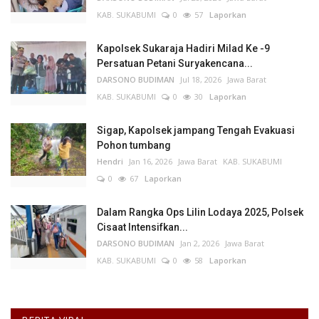
KAB. SUKABUMI
0
57
Laporkan
Kapolsek Sukaraja Hadiri Milad Ke -9
Persatuan Petani Suryakencana...
DARSONO BUDIMAN
Jul 18, 2026
Jawa Barat
KAB. SUKABUMI
0
30
Laporkan
Sigap, Kapolsek jampang Tengah Evakuasi
Pohon tumbang
Hendri
Jan 16, 2026
Jawa Barat
KAB. SUKABUMI
0
67
Laporkan
Dalam Rangka Ops Lilin Lodaya 2025, Polsek
Cisaat Intensifkan...
DARSONO BUDIMAN
Jan 2, 2026
Jawa Barat
KAB. SUKABUMI
0
58
Laporkan