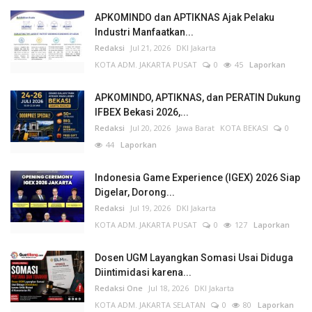
APKOMINDO dan APTIKNAS Ajak Pelaku
Industri Manfaatkan...
Redaksi
Jul 21, 2026
DKI Jakarta
KOTA ADM. JAKARTA PUSAT
0
45
Laporkan
APKOMINDO, APTIKNAS, dan PERATIN Dukung
IFBEX Bekasi 2026,...
Redaksi
Jul 20, 2026
Jawa Barat
KOTA BEKASI
0
44
Laporkan
Indonesia Game Experience (IGEX) 2026 Siap
Digelar, Dorong...
Redaksi
Jul 19, 2026
DKI Jakarta
KOTA ADM. JAKARTA PUSAT
0
127
Laporkan
Dosen UGM Layangkan Somasi Usai Diduga
Diintimidasi karena...
Redaksi One
Jul 18, 2026
DKI Jakarta
KOTA ADM. JAKARTA SELATAN
0
80
Laporkan