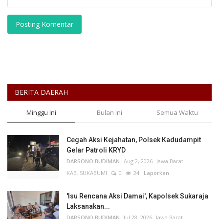
Posting Komentar
BERITA DAERAH
Minggu Ini
Bulan Ini
Semua Waktu
Cegah Aksi Kejahatan, Polsek Kadudampit
Gelar Patroli KRYD
DARSONO BUDIMAN
Aug 2, 2026
Jawa Barat
KAB. SUKABUMI
0
24
Laporkan
'Isu Rencana Aksi Damai', Kapolsek Sukaraja
Laksanakan...
DARSONO BUDIMAN
Jul 28, 2026
Jawa Barat