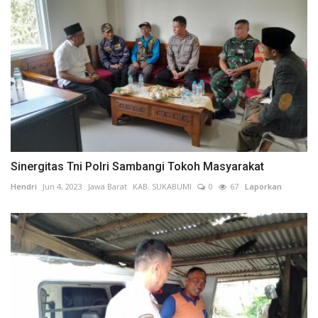
Sinergitas Tni Polri Sambangi Tokoh Masyarakat
Hendri
Jun 4, 2023
Jawa Barat
KAB. SUKABUMI
0
67
Laporkan