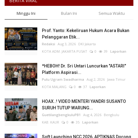
BERITA VIRAL
Minggu Ini
Bulan Ini
Semua Waktu
Prof. Yanto: Kekeliruan Hukum Acara Bukan
Pelanggaran Etik...
Redaksi
Aug 3, 2026
DKI Jakarta
KOTA ADM. JAKARTA PUSAT
0
39
Laporkan
*HEBOH! Dr. Sri Untari Luncurkan "ASTARI"
Platform Aspirasi...
Putu Ugram Swadharma
Aug 2, 2026
Jawa Timur
KOTA MALANG
0
37
Laporkan
HOAX..! VIDEO MENTERI YANDRI SUSANTO
SURUH TUTUP WARUNG...
GuetilangbengkuluPB1
Aug 4, 2026
Bengkulu
KAB. KAUR
0
35
Laporkan
Soft Launching NCC 2026, APTIKNAS Dorong