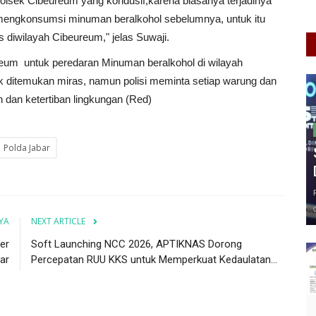
olsek Cibeureum yang kondusif,karena biasanya terjadinya
 mengkonsumsi minuman beralkohol sebelumnya, untuk itu
iwilayah Cibeureum," jelas Suwaji.
eureum untuk peredaran Minuman beralkohol di wilayah
k ditemukan miras, namun polisi meminta setiap warung dan
n dan ketertiban lingkungan (Red)
Polda Jabar
YA
NEXT ARTICLE
er
Soft Launching NCC 2026, APTIKNAS Dorong
ar
Percepatan RUU KKS untuk Memperkuat Kedaulatan...