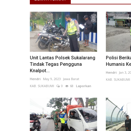
Lampung
Unit Lantas Polsek Sukalarang
Polisi Beri
Tindak Tegas Pengguna
Humanis Ke
Knalpot...
Hendri
Jan 3, 2
Hendri
May 9, 2023
Jawa Barat
KAB. SUKABUMI
KAB. SUKABUMI
0
68
Laporkan
Pos Tugu Pengantin Siap Aman
Nataru
Nur Meiyanto
Dec 23, 2022
Lampung
KAB. PESAW
124
Laporkan