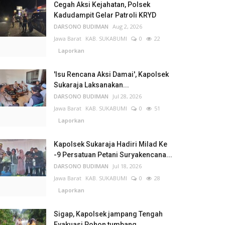
Cegah Aksi Kejahatan, Polsek
Kadudampit Gelar Patroli KRYD
DARSONO BUDIMAN
Aug 2, 2026
Jawa Barat
KAB. SUKABUMI
0
22
Laporkan
'Isu Rencana Aksi Damai', Kapolsek
Sukaraja Laksanakan...
DARSONO BUDIMAN
Jul 28, 2026
Jawa Barat
KAB. SUKABUMI
0
51
Laporkan
Kapolsek Sukaraja Hadiri Milad Ke
-9 Persatuan Petani Suryakencana...
DARSONO BUDIMAN
Jul 18, 2026
Jawa Barat
KAB. SUKABUMI
0
28
Laporkan
Sigap, Kapolsek jampang Tengah
Evakuasi Pohon tumbang