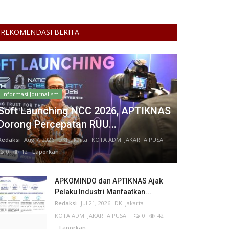
REKOMENDASI BERITA
Informasi Journalism
Soft Launching NCC 2026, APTIKNAS
Dorong Percepatan RUU...
Redaksi
Aug 7, 2026
DKI Jakarta
KOTA ADM. JAKARTA PUSAT
0
12
Laporkan
APKOMINDO dan APTIKNAS Ajak
Pelaku Industri Manfaatkan...
Redaksi
Jul 21, 2026
DKI Jakarta
KOTA ADM. JAKARTA PUSAT
0
42
Laporkan