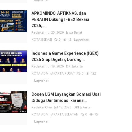
APKOMINDO, APTIKNAS, dan
PERATIN Dukung IFBEX Bekasi
2026,...
Redaksi
Jul 20, 2026
Jawa Barat
KOTA BEKASI
0
42
Laporkan
Indonesia Game Experience (IGEX)
2026 Siap Digelar, Dorong...
Redaksi
Jul 19, 2026
DKI Jakarta
KOTA ADM. JAKARTA PUSAT
0
122
Laporkan
Dosen UGM Layangkan Somasi Usai
Diduga Diintimidasi karena...
Redaksi One
Jul 18, 2026
DKI Jakarta
KOTA ADM. JAKARTA SELATAN
0
75
Laporkan