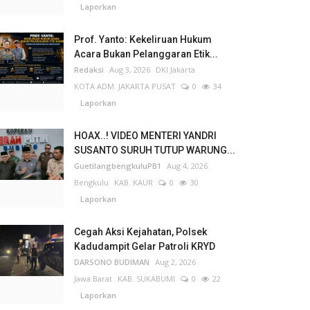
Laporkan
Prof. Yanto: Kekeliruan Hukum
Acara Bukan Pelanggaran Etik...
Redaksi
Aug 3, 2026
DKI Jakarta
KOTA ADM. JAKARTA PUSAT
0
34
Laporkan
HOAX..! VIDEO MENTERI YANDRI
SUSANTO SURUH TUTUP WARUNG...
GuetilangbengkuluPB1
Aug 4, 2026
Bengkulu
KAB. KAUR
0
30
Laporkan
Cegah Aksi Kejahatan, Polsek
Kadudampit Gelar Patroli KRYD
DARSONO BUDIMAN
Aug 2, 2026
Jawa Barat
KAB. SUKABUMI
0
22
Laporkan