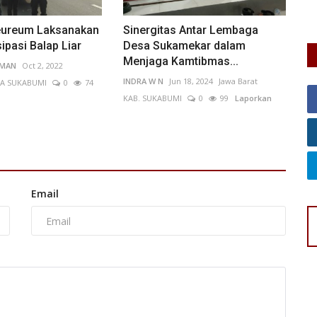
eureum Laksanakan
Sinergitas Antar Lembaga
sipasi Balap Liar
Desa Sukamekar dalam
Menjaga Kamtibmas...
IMAN
Oct 2, 2022
INDRA W N
Jun 18, 2024
Jawa Barat
A SUKABUMI
0
74
KAB. SUKABUMI
0
99
Laporkan
Email