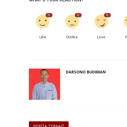
0
0
0
Like
Dislike
Love
DARSONO BUDIMAN
BERITA TERKAIT