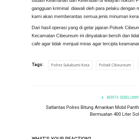
situasi Keamanan dan Ketertiban di wilayah hukum P
gangguan kriminal diawali oleh para pelaku dengan
kami akan memberantas semua jenis minuman keras d
Dari hasil operasi yang di gelar jajaran Polsek Cib
Kecamatan Cibeureum ini dinyatakan bersih dan tida
cafe agar tidak menjual miras agar tercipta keamana
Tags:
Polres Sukabumi Kota
Polsek Cibeureum
BERITA SEBELUMN
Satlantas Polres Bitung Amankan Mobil Panth
Bermuatan 400 Liter Sol
WHAT'S YOUR REACTION?