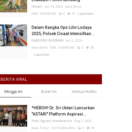
Hendri
Jan 16, 2026
Jawa Barat
KAB. SUKABUMI
0
67
Laporkan
Dalam Rangka Ops Lilin Lodaya
2025, Polsek Cisaat Intensifkan...
DARSONO BUDIMAN
Jan 2, 2026
Jawa Barat
KAB. SUKABUMI
0
58
Laporkan
BERITA VIRAL
Minggu Ini
Bulan Ini
Semua Waktu
*HEBOH! Dr. Sri Untari Luncurkan
"ASTARI" Platform Aspirasi...
Putu Ugram Swadharma
Aug 2, 2026
Jawa Timur
KOTA MALANG
0
40