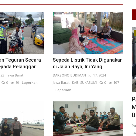
UMKM & Ekonomi Kreatif
kan Teguran Secara
Sepeda Listrik Tidak Digunakan
pada Pelanggar...
di Jalan Raya, Ini Yang...
023
Jawa Barat
DARSONO BUDIMAN
Jul 17, 2024
0
60
Laporkan
Jawa Barat
KAB. SUKABUMI
0
107
Laporkan
kan
PAGUYUBAN KOPWAN SEKAR ARTA
K
MULIA WUJUDKAN "KOPERASI
R
BERDAYA,...
ARAN
0
Pu
K
Putu Ugram Swadharma
Jul 15, 2026
Jawa Timur
KAB. MALANG
0
95
Laporkan