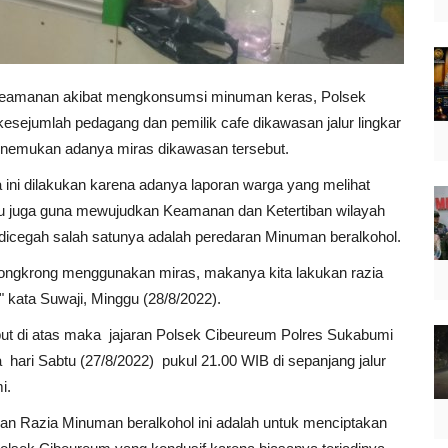
 keamanan akibat mengkonsumsi minuman keras, Polsek
sejumlah pedagang dan pemilik cafe dikawasan jalur lingkar
menemukan adanya miras dikawasan tersebut.
ini dilakukan karena adanya laporan warga yang melihat
u juga guna mewujudkan Keamanan dan Ketertiban wilayah
dicegah salah satunya adalah peredaran Minuman beralkohol.
ongkrong menggunakan miras, makanya kita lakukan razia
" kata Suwaji, Minggu (28/8/2022).
but di atas maka jajaran Polsek Cibeureum Polres Sukabumi
ari Sabtu (27/8/2022) pukul 21.00 WIB di sepanjang jalur
i.
n Razia Minuman beralkohol ini adalah untuk menciptakan