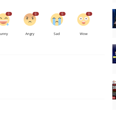
0
0
0
0
Funny
Angry
Sad
Wow