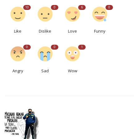
10
0
6
0
Like
Dislike
Love
Funny
0
0
1
Angry
Sad
Wow