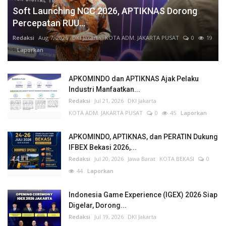
Soft Launching NCC 2026, APTIKNAS Dorong
Percepatan RUU...
Redaksi
Aug 7, 2026
DKI Jakarta
KOTA ADM. JAKARTA PUSAT
0
19
Laporkan
APKOMINDO dan APTIKNAS Ajak Pelaku
Industri Manfaatkan...
Redaksi
Jul 21, 2026
DKI Jakarta
KOTA ADM. JAKARTA PUSAT
0
45
Laporkan
APKOMINDO, APTIKNAS, dan PERATIN Dukung
IFBEX Bekasi 2026,...
Redaksi
Jul 20, 2026
Jawa Barat
KOTA BEKASI
0
44
Laporkan
Indonesia Game Experience (IGEX) 2026 Siap
Digelar, Dorong...
Redaksi
Jul 19, 2026
DKI Jakarta