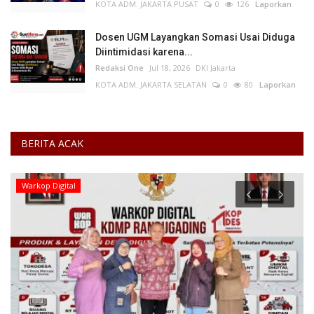
KOTA ADM. JAKARTA PUSAT
0
126
Laporkan
Dosen UGM Layangkan Somasi Usai Diduga
Diintimidasi karena...
Redaksi One
Jul 18, 2026
DKI Jakarta
KOTA ADM. JAKARTA SELATAN
0
80
Laporkan
BERITA ACAK
Warkop Digital