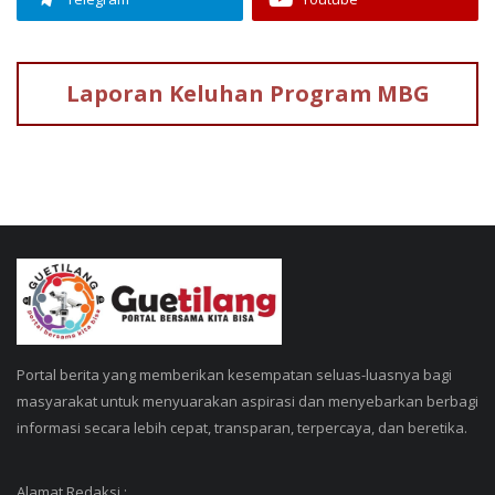
Laporan Keluhan
Program MBG
Portal berita yang memberikan kesempatan seluas-luasnya bagi
masyarakat untuk menyuarakan aspirasi dan menyebarkan berbagi
informasi secara lebih cepat, transparan, terpercaya, dan beretika.
Alamat Redaksi :