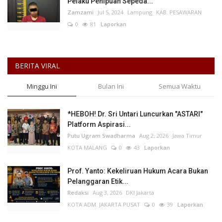
Pelaku Penipuan Sepeda...
Zamzami
Jul 5, 2024
Lampung
KAB. PESAWARAN
0
81
Laporkan
BERITA VIRAL
Minggu Ini
Bulan Ini
Semua Waktu
*HEBOH! Dr. Sri Untari Luncurkan "ASTARI"
Platform Aspirasi...
Putu Ugram Swadharma
Aug 2, 2026
Jawa Timur
KOTA MALANG
0
43
Laporkan
Prof. Yanto: Kekeliruan Hukum Acara Bukan
Pelanggaran Etik...
Redaksi
Aug 3, 2026
DKI Jakarta
KOTA ADM. JAKARTA PUSAT
0
39
Laporkan