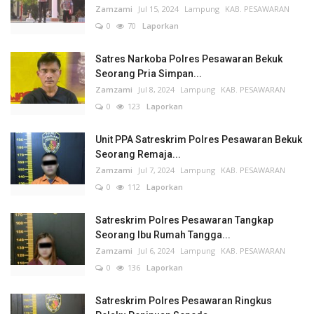
Zamzami
Jul 15, 2024
Lampung
KAB. PESAWARAN
0
70
Laporkan
Satres Narkoba Polres Pesawaran Bekuk
Seorang Pria Simpan...
Zamzami
Jul 8, 2024
Lampung
KAB. PESAWARAN
0
123
Laporkan
Unit PPA Satreskrim Polres Pesawaran Bekuk
Seorang Remaja...
Zamzami
Jul 7, 2024
Lampung
KAB. PESAWARAN
0
112
Laporkan
Satreskrim Polres Pesawaran Tangkap
Seorang Ibu Rumah Tangga...
Zamzami
Jul 6, 2024
Lampung
KAB. PESAWARAN
0
136
Laporkan
Satreskrim Polres Pesawaran Ringkus