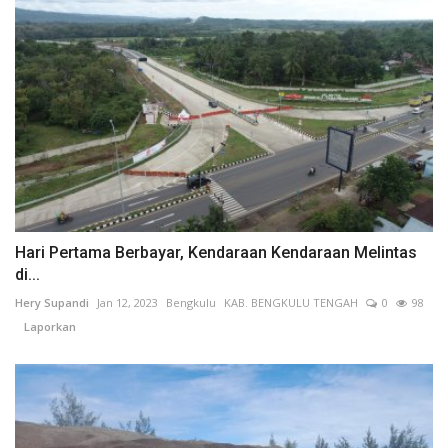
Hari Pertama Berbayar, Kendaraan Kendaraan Melintas
di...
Hery Supandi
Jan 12, 2023
Bengkulu
KAB. BENGKULU TENGAH
0
98
Laporkan