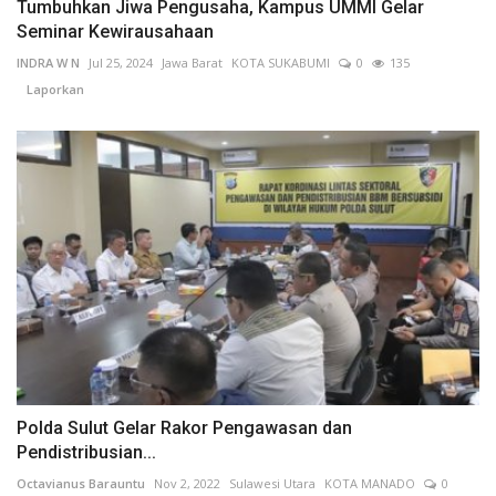
Tumbuhkan Jiwa Pengusaha, Kampus UMMI Gelar
Seminar Kewirausahaan
INDRA W N
Jul 25, 2024
Jawa Barat
KOTA SUKABUMI
0
135
Laporkan
Polda Sulut Gelar Rakor Pengawasan dan
Pendistribusian...
Octavianus Barauntu
Nov 2, 2022
Sulawesi Utara
KOTA MANADO
0