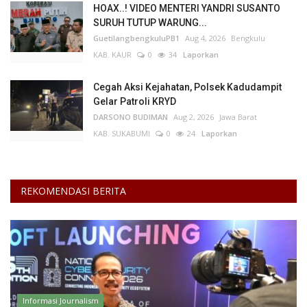
HOAX..! VIDEO MENTERI YANDRI SUSANTO
SURUH TUTUP WARUNG...
GuetilangbengkuluPB1
Aug 4, 2026
Bengkulu
KAB. KAUR
0
34
Laporkan
Cegah Aksi Kejahatan, Polsek Kadudampit
Gelar Patroli KRYD
DARSONO BUDIMAN
Aug 2, 2026
Jawa Barat
KAB. SUKABUMI
0
24
Laporkan
REKOMENDASI BERITA
Informasi Journalism