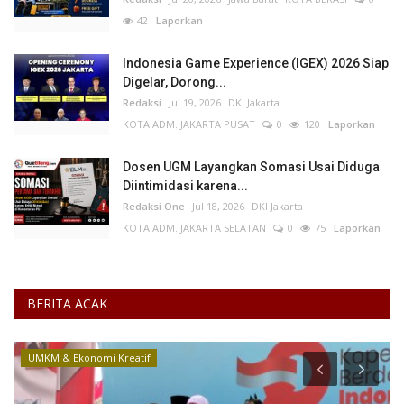
42
Laporkan
Indonesia Game Experience (IGEX) 2026 Siap
Digelar, Dorong...
Redaksi
Jul 19, 2026
DKI Jakarta
KOTA ADM. JAKARTA PUSAT
0
120
Laporkan
Dosen UGM Layangkan Somasi Usai Diduga
Diintimidasi karena...
Redaksi One
Jul 18, 2026
DKI Jakarta
KOTA ADM. JAKARTA SELATAN
0
75
Laporkan
BERITA ACAK
UMKM & Ekonomi Kreatif