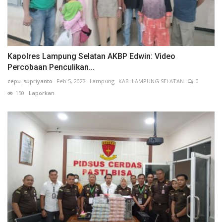
Kapolres Lampung Selatan AKBP Edwin: Video
Percobaan Penculikan...
cepu_supriyanto
Feb 5, 2023
Lampung
KAB. LAMPUNG SELATAN
0
150
Laporkan