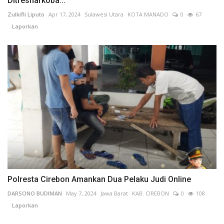
Ditresnarkoba...
Zulkifli Liputo
Apr 17, 2024
Sulawesi Utara
KOTA MANADO
0
67
Laporkan
Polresta Cirebon Amankan Dua Pelaku Judi Online
DARSONO BUDIMAN
May 7, 2024
Jawa Barat
KAB. CIREBON
0
108
Laporkan