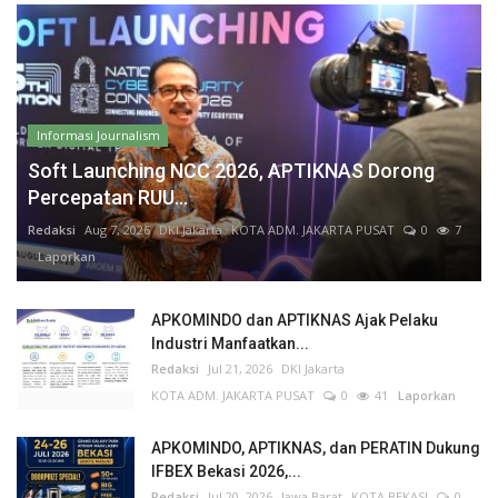
Informasi Journalism
Soft Launching NCC 2026, APTIKNAS Dorong
Percepatan RUU...
Redaksi
Aug 7, 2026
DKI Jakarta
KOTA ADM. JAKARTA PUSAT
0
7
Laporkan
APKOMINDO dan APTIKNAS Ajak Pelaku
Industri Manfaatkan...
Redaksi
Jul 21, 2026
DKI Jakarta
KOTA ADM. JAKARTA PUSAT
0
41
Laporkan
APKOMINDO, APTIKNAS, dan PERATIN Dukung
IFBEX Bekasi 2026,...
Redaksi
Jul 20, 2026
Jawa Barat
KOTA BEKASI
0