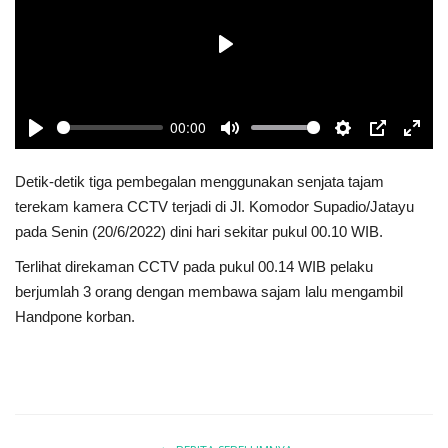
Keamanan
Play
Kejahatan
00:00
Cybers Event
Play
Mute
Settings
PIP
Enter
fulls
Detik-detik tiga pembegalan menggunakan senjata tajam
UMKM & Ekonomi Kreatif
terekam kamera CCTV terjadi di Jl. Komodor Supadio/Jatayu
pada Senin (20/6/2022) dini hari sekitar pukul 00.10 WIB.
Pekerja Migran Indonesia
Terlihat direkaman CCTV pada pukul 00.14 WIB pelaku
Ekonomi
berjumlah 3 orang dengan membawa sajam lalu mengambil
Handpone korban.
Pendidikan
Informasi Journalism
Olahraga