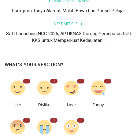
BERITA SEBELUMNYA
Pura-pura Tanya Alamat, Malah Bawa Lari Ponsel Pelajar
Kesehatan
NEXT ARTICLE
Layanan Publik
Soft Launching NCC 2026, APTIKNAS Dorong Percepatan RUU
KKS untuk Memperkuat Kedaulatan...
Perempuan/Anak
WHAT'S YOUR REACTION?
0
0
0
0
Like
Dislike
Love
Funny
0
0
0