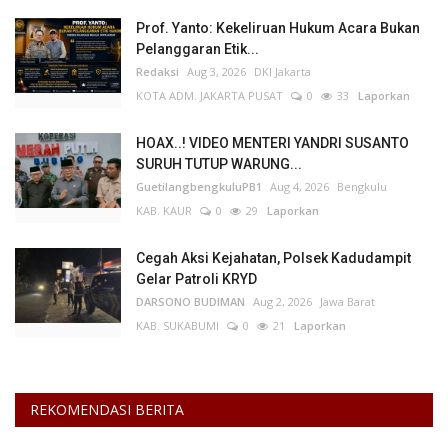
Prof. Yanto: Kekeliruan Hukum Acara Bukan
Pelanggaran Etik...
Redaksi
Aug 3, 2026
DKI Jakarta
KOTA ADM. JAKARTA PUSAT
0
33
Laporkan
HOAX..! VIDEO MENTERI YANDRI SUSANTO
SURUH TUTUP WARUNG...
GuetilangbengkuluPB1
Aug 4, 2026
Bengkulu
KAB. KAUR
0
29
Laporkan
Cegah Aksi Kejahatan, Polsek Kadudampit
Gelar Patroli KRYD
DARSONO BUDIMAN
Aug 2, 2026
Jawa Barat
KAB. SUKABUMI
0
21
Laporkan
REKOMENDASI BERITA