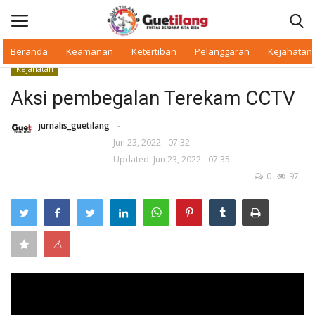
Beranda
Keamanan
Ketertiban
Pelanggaran
Kejahatan
Kejahatan
Masuk
Daftar
Aksi pembegalan Terekam CCTV
Beranda
jurnalis_guetilang
-
Jun 23, 2022 - 07:32
Updated: Jun 23, 2022 - 07:35
Daerah
0
97
Makan Bergizi
Warkop Digital
⚠
Pelanggaran
Ketertiban