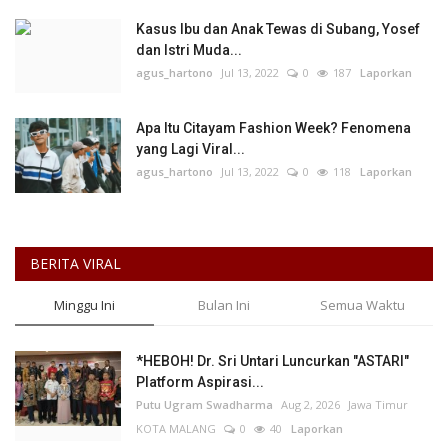
Kasus Ibu dan Anak Tewas di Subang, Yosef
dan Istri Muda...
agus_hartono
Jul 13, 2022
0
187
Laporkan
Apa Itu Citayam Fashion Week? Fenomena
yang Lagi Viral...
agus_hartono
Jul 13, 2022
0
118
Laporkan
BERITA VIRAL
Minggu Ini
Bulan Ini
Semua Waktu
*HEBOH! Dr. Sri Untari Luncurkan "ASTARI"
Platform Aspirasi...
Putu Ugram Swadharma
Aug 2, 2026
Jawa Timur
KOTA MALANG
0
40
Laporkan