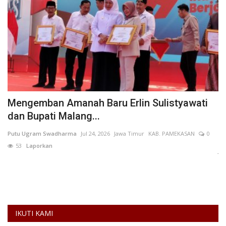
Mengemban Amanah Baru Erlin Sulistyawati
J
dan Bupati Malang...
A
Putu Ugram Swadharma
Jul 24, 2026
Jawa Timur
KAB. PAMEKASAN
0
AN
53
Laporkan
Ja
ca
IKUTI KAMI