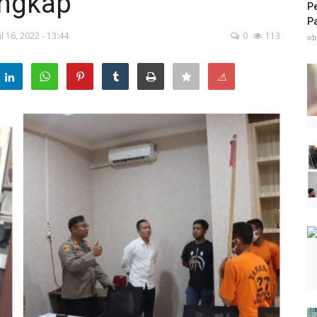
angkap
P
P
l 16, 2022 - 13:44
0
113
ob
⚠