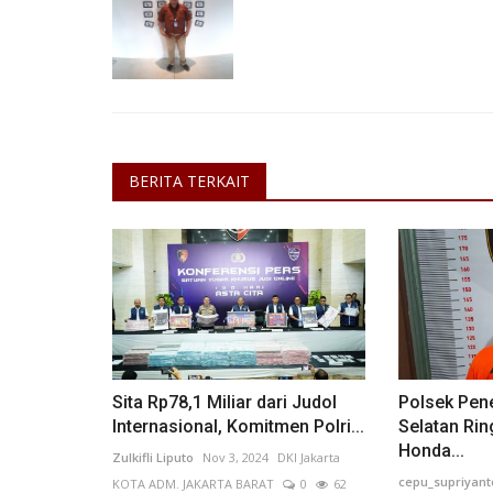
BERITA TERKAIT
lam Menghadapi
Ratusan Pelajar Jakarta Barat
ukabumi...
Ramaikan Pekan Olahraga Tradis
KOTA SUKABUMI
0
108
ANK
May 20, 2026
DKI Jakarta
KOTA ADM. JAKARTA 
68
Laporkan
Sebanyak 709 pelajar Jakarta Barat mengikuti
Olahraga Tradisional di GOR Cendrawasih...
Sita Rp78,1 Miliar dari Judol
Polsek Pe
Internasional, Komitmen Polri...
Selatan Ri
Honda...
Zulkifli Liputo
Nov 3, 2024
DKI Jakarta
cepu_supriyant
KOTA ADM. JAKARTA BARAT
0
62