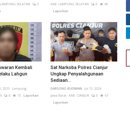
 LAMPUNG SELATAN
0
KAB. LAMPUNG SELATAN
0
69
n
Laporkan
awaran Kembali
Sat Narkoba Polres Cianjur
laku Lahgun
Ungkap Penyalahgunaan
Sediaan...
8, 2023
Lampung
DARSONO BUDIMAN
Jul 13, 2024
N
0
75
Laporkan
Jawa Barat
KAB. CIANJUR
0
67
Laporkan