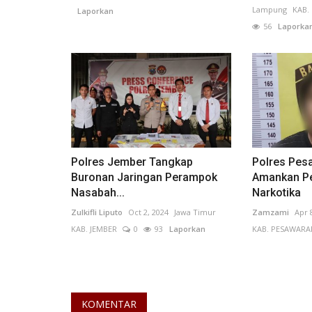
Lampung
KAB.
Laporkan
56
Laporka
Polres Jember Tangkap
Polres Pes
Buronan Jaringan Perampok
Amankan Pe
Nasabah...
Narkotika
Zulkifli Liputo
Oct 2, 2024
Jawa Timur
Zamzami
Apr 
KAB. JEMBER
0
93
Laporkan
KAB. PESAWARA
KOMENTAR