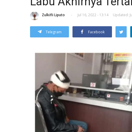
Labu Akhirnya Tert
Zulkifli Liputo
-
Jul 16, 2022 - 13:14
Updated: Ju
Telegram
Facebook