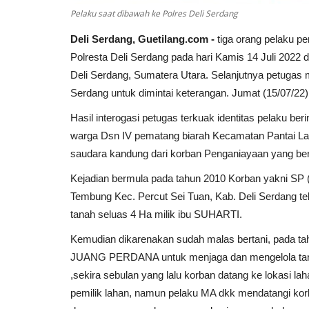
Pelaku saat dibawah ke Polres Deli Serdang
Deli Serdang, Guetilang.com -
tiga orang pelaku p
Polresta Deli Serdang pada hari Kamis 14 Juli 2022
Deli Serdang, Sumatera Utara. Selanjutnya petugas 
Serdang untuk dimintai keterangan. Jumat (15/07/22)
Hasil interogasi petugas terkuak identitas pelaku be
warga Dsn IV pematang biarah Kecamatan Pantai La
saudara kandung dari korban Penganiayaan yang beri
Kejadian bermula pada tahun 2010 Korban yakni SP
Tembung Kec. Percut Sei Tuan, Kab. Deli Serdang 
tanah seluas 4 Ha milik ibu SUHARTI.
Kemudian dikarenakan sudah malas bertani, pada t
JUANG PERDANA untuk menjaga dan mengelola tana
,sekira sebulan yang lalu korban datang ke lokasi l
pemilik lahan, namun pelaku MA dkk mendatangi k