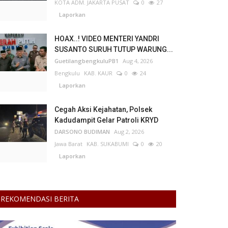
KOTA ADM. JAKARTA PUSAT
0
27
Laporkan
HOAX..! VIDEO MENTERI YANDRI
SUSANTO SURUH TUTUP WARUNG...
GuetilangbengkuluPB1
Aug 4, 2026
Bengkulu
KAB. KAUR
0
24
Laporkan
Cegah Aksi Kejahatan, Polsek
Kadudampit Gelar Patroli KRYD
DARSONO BUDIMAN
Aug 2, 2026
Jawa Barat
KAB. SUKABUMI
0
20
Laporkan
REKOMENDASI BERITA