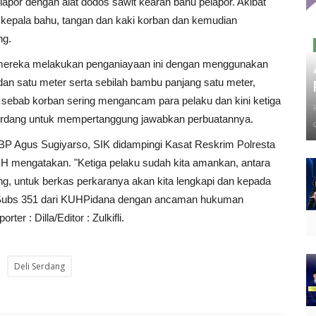
or dengan alat dodos sawit kearah bahu pelapor. Akibat
n kepala bahu, tangan dan kaki korban dan kemudian
ng.
 mereka melakukan penganiayaan ini dengan menggunakan
an satu meter serta sebilah bambu panjang satu meter,
i sebab korban sering mengancam para pelaku dan kini ketiga
 Serdang untuk mempertanggung jawabkan perbuatannya.
BP Agus Sugiyarso, SIK didampingi Kasat Reskrim Polresta
H mengatakan. "Ketiga pelaku sudah kita amankan, antara
g, untuk berkas perkaranya akan kita lengkapi dan kepada
70 Subs 351 dari KUHPidana dengan ancaman hukuman
r : Dilla/Editor : Zulkifli.
Deli Serdang