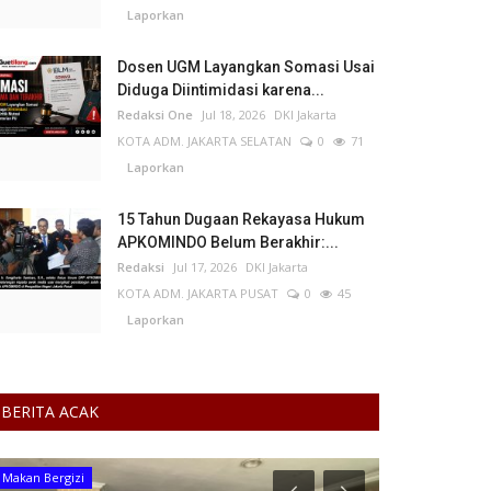
Laporkan
Dosen UGM Layangkan Somasi Usai
Diduga Diintimidasi karena...
Redaksi One
Jul 18, 2026
DKI Jakarta
KOTA ADM. JAKARTA SELATAN
0
71
Laporkan
15 Tahun Dugaan Rekayasa Hukum
APKOMINDO Belum Berakhir:...
Redaksi
Jul 17, 2026
DKI Jakarta
KOTA ADM. JAKARTA PUSAT
0
45
Laporkan
BERITA ACAK
Pertanian
Kalimantan Tim