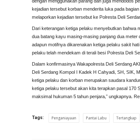
dengan menggunakan parang dan juga mendodos pelap
kejadian tersebut korban menderita luka pada bagia
melaporkan kejadian tersebut ke Polresta Deli Serda
Dari keterangan ketiga pelaku menyebutkan bahwa
dua batang kayu masing-masing panjang dua meter d
adapun motifnya dikarenakan ketiga pelaku sakit hat
pelaku telah mendekam di terali besi Polresta Deli
Dalam konfirmasinya Wakapolresta Deli Serdang AK
Deli Serdang Kompol I Kadek H Cahyadi, SH, SIK, M
ketiga pelaku dan korban merupakan saudara kandun
ketiga pelaku tersebut akan kita terapkan pasal 1
maksimal hukuman 5 tahun penjara," ungkapnya. Reporte
Tags:
Penganiayaan
Pantai Labu
Tertangkap