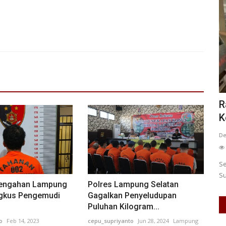
Ratusan Siswa di Surabaya Alami
G
ional...
Keracunan Usai Konsumsi...
I
BARAT
0
Desi Amelia
May 12, 2026
Jawa Timur
KOTA SURABAYA
0
Ir
131
Laporkan
L
 Pekan
Sebanyak 200 siswa dari 12 sekolah di Tembok Dukuh,
Pe
Surabaya, mengalami keracunan...
be
nengahan Lampung
Polres Lampung Selatan
ngkus Pengemudi
Gagalkan Penyeludupan
Puluhan Kilogram...
o
Feb 14, 2023
cepu_supriyanto
Jun 28, 2024
Lampung