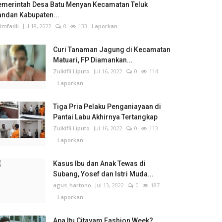
emerintah Desa Batu Menyan Kecamatan Teluk
andan Kabupaten...
imfadli
Jul 18, 2022
0
133
Laporkan
Curi Tanaman Jagung di Kecamatan
Matuari, FP Diamankan...
Zulkifli Liputo
Jul 16, 2022
0
114
Laporkan
Tiga Pria Pelaku Penganiayaan di
Pantai Labu Akhirnya Tertangkap
Zulkifli Liputo
Jul 16, 2022
0
113
Laporkan
Kasus Ibu dan Anak Tewas di
Subang, Yosef dan Istri Muda...
agus_hartono
Jul 13, 2022
0
187
Laporkan
Apa Itu Citayam Fashion Week?