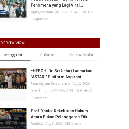
Fenomena yang Lagi Viral...
agus_hartono
Jul 13, 2022
0
118
Laporkan
BERITA VIRAL
Minggu Ini
Bulan Ini
Semua Waktu
*HEBOH! Dr. Sri Untari Luncurkan
"ASTARI" Platform Aspirasi...
Putu Ugram Swadharma
Aug 2, 2026
Jawa Timur
KOTA MALANG
0
37
Laporkan
Prof. Yanto: Kekeliruan Hukum
Acara Bukan Pelanggaran Etik...
Redaksi
Aug 3, 2026
DKI Jakarta