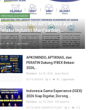
Informasi Journalism
APKOMINDO dan APTIKNAS Ajak
Pelaku Industri Manfaatkan...
Redaksi
Jul 21, 2026
DKI Jakarta
KOTA ADM. JAKARTA PUSAT
0
40
Laporkan
APKOMINDO, APTIKNAS, dan
PERATIN Dukung IFBEX Bekasi
2026,...
Redaksi
Jul 20, 2026
Jawa Barat
KOTA BEKASI
0
40
Laporkan
Indonesia Game Experience (IGEX)
2026 Siap Digelar, Dorong...
Redaksi
Jul 19, 2026
DKI Jakarta
KOTA ADM. JAKARTA PUSAT
0
116