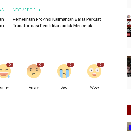
YA
NEXT ARTICLE
an
Pemerintah Provinsi Kalimantan Barat Perkuat
om
Transformasi Pendidikan untuk Mencetak...
0
0
0
0
Funny
Angry
Sad
Wow
Makan Bergizi