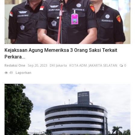
Kejaksaan Agung Memeriksa 3 Orang Saksi Terkait
Perkara...
Redaksi One
Sep 20, 2023
DKI Jakarta
KOTA ADM. JAKARTA SELATAN
0
49
Laporkan