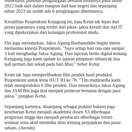
Sumedana, puluhan penghargaan berhasil diraihnya pada tahun
2022 baik dari dalam maupun dari luar negeri dan sepanjang
tahun 2023 ini sudah ada 8 penghargaan diterimanya.
Kreatifitas Puspenkum Kejagung ini, kata Ketut tak lepas dari
peran jajarannya yang terdiri dari jaksa- jaksa kreatif dan staf IT
yang dipekerjakan dari kalangan profesional muda.
Dia juga menuturkan, Jaksa Agung Burhanuddin begitu intens
memantau kinerja Puspenkum. "Saya setiap hari rata-rata sampai
3 kali menghadap Jaksa Agung. Dan laporan berita digital tentang
Kejagung juga kami update ke jajaran pimpinan sebanyak dua
kali perhari dan sekali pada hari libur," beber Ketut.
Ketut tak lupa memperlihatkan film pendek hasil produksi
Puspenkum untuk tema HUT RI ke 78. "Tim multimedia kami
telah memproduksi 6 film pendek. Dan menariknya Jaksa Agung
dan JAM Bin juga ikut menjadi pemeran bersama dengan para
jaksa," pungkas Ketut.
Sepanjang karirnya, disamping sebagai praktisi hukum juga
keseharian Ketut menjadi akademisi dosen S3 diberbagai
perguruan tinggi dan menjadi pembicara diberbagai forum
seminar serta aktif menimba ilmu tentang perpajakan dan pasar
saham.
(Juenda)