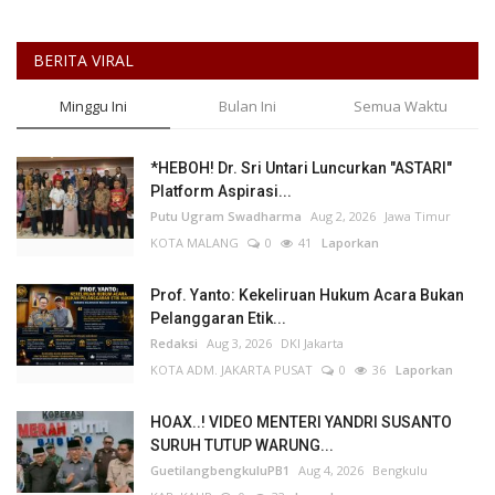
BERITA VIRAL
Minggu Ini
Bulan Ini
Semua Waktu
*HEBOH! Dr. Sri Untari Luncurkan "ASTARI"
Platform Aspirasi...
Putu Ugram Swadharma
Aug 2, 2026
Jawa Timur
KOTA MALANG
0
41
Laporkan
Prof. Yanto: Kekeliruan Hukum Acara Bukan
Pelanggaran Etik...
Redaksi
Aug 3, 2026
DKI Jakarta
KOTA ADM. JAKARTA PUSAT
0
36
Laporkan
HOAX..! VIDEO MENTERI YANDRI SUSANTO
SURUH TUTUP WARUNG...
GuetilangbengkuluPB1
Aug 4, 2026
Bengkulu