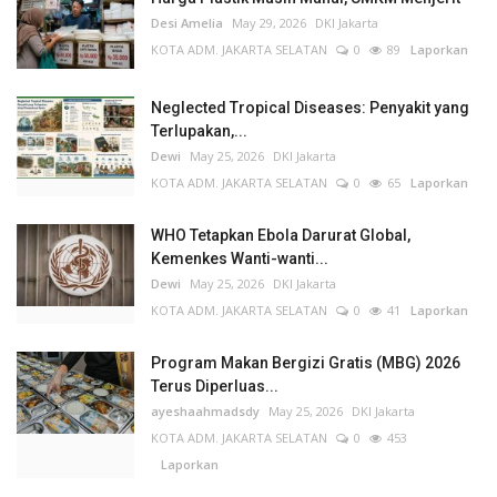
Desi Amelia
May 29, 2026
DKI Jakarta
KOTA ADM. JAKARTA SELATAN
0
89
Laporkan
Neglected Tropical Diseases: Penyakit yang
Terlupakan,...
Dewi
May 25, 2026
DKI Jakarta
KOTA ADM. JAKARTA SELATAN
0
65
Laporkan
WHO Tetapkan Ebola Darurat Global,
Kemenkes Wanti-wanti...
Dewi
May 25, 2026
DKI Jakarta
KOTA ADM. JAKARTA SELATAN
0
41
Laporkan
Program Makan Bergizi Gratis (MBG) 2026
Terus Diperluas...
ayeshaahmadsdy
May 25, 2026
DKI Jakarta
KOTA ADM. JAKARTA SELATAN
0
453
Laporkan