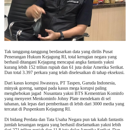
Tak tanggung-tanggung berdasarkan data yang dirilis Pusat
Penerangan Hukum Kejagung RI, total kerugian negara yang
berhasil ditangani Kejagung mencapai angka fantastis yakni
kurang lebih 152 triliun rupiah dan 61 juta dolar Amerika Serikat.
Dan total 3.397 perkara yang telah diselesaikan di tahap eksekusi.
Dari kasus korupsi Jiwasraya, PT Taspen, Garuda Indonesia,
minyak goreng, sampai pada kasus mega korupsi paling
menghebokan jagad Nusantara yakni BTS Kementrian Kominfo
yang menyeret Menkominfo Johny Plate mendekam di sel
tahanan, tak lepas dari pemberitaan di lebih dari 3000 media yang
tercatat di Puspenkum Kejagung RI.
Di bidang Perdata dan Tata Usaha Negara pun tak kalah fantastis
jumlah keuangan negara yang berhasil diselamatkan yakni lebih
dari 271 triliun rupiah dan 11,8 juta dolar Amerika Serikat. Dan