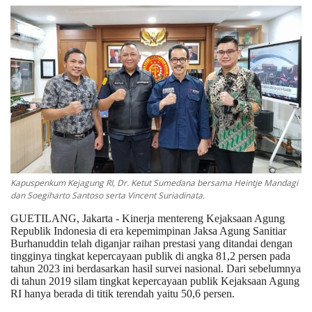
Keamanan
Kejahatan
Cybers Event
UMKM & Ekonomi Kreatif
Pekerja Migran Indonesia
Kapuspenkum Kejagung RI, Dr. Ketut Sumedana bersama Heintje Mandagi
dan Soegiharto Santoso serta Vincent Suriadinata.
Ekonomi
GUETILANG, Jakarta - Kinerja mentereng Kejaksaan Agung
Republik Indonesia di era kepemimpinan Jaksa Agung Sanitiar
Pendidikan
Burhanuddin telah diganjar raihan prestasi yang ditandai dengan
tingginya tingkat kepercayaan publik di angka 81,2 persen pada
tahun 2023 ini berdasarkan hasil survei nasional. Dari sebelumnya
Informasi Journalism
di tahun 2019 silam tingkat kepercayaan publik Kejaksaan Agung
RI hanya berada di titik terendah yaitu 50,6 persen.
Olahraga