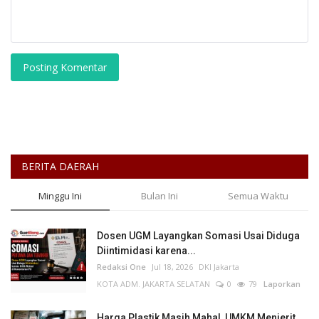
Posting Komentar
BERITA DAERAH
Minggu Ini
Bulan Ini
Semua Waktu
Dosen UGM Layangkan Somasi Usai Diduga
Diintimidasi karena...
Redaksi One
Jul 18, 2026
DKI Jakarta
KOTA ADM. JAKARTA SELATAN
0
79
Laporkan
Harga Plastik Masih Mahal, UMKM Menjerit