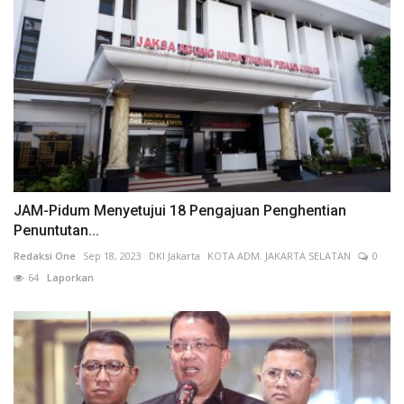
JAM-Pidum Menyetujui 18 Pengajuan Penghentian
Penuntutan...
Redaksi One
Sep 18, 2023
DKI Jakarta
KOTA ADM. JAKARTA SELATAN
0
64
Laporkan