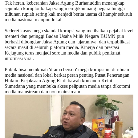
Tak heran, keberanian Jaksa Agung Burhanuddin menangkap
sejumlah koruptor kakap yang merugikan uang negara hingga
Kesehatan
triliunan rupiah sering kali menjadi berita utama di hampir seluruh
media nasional maupun lokal.
Layanan Publik
Sederet kasus mega skandal korupsi yang melibatkan pejabat level
menteri dan petinggi Badan Usaha Milik Negara-BUMN pun
berhasil dibongkar Jaksa Agung dan jajarannya, dan terpublikasi
Perempuan/Anak
secara masif di seluruh plaform media. Kinerja dan prestasi
Kejagung terus menjadi sorotan media dan publik penikmat
informasi viral.
Publik bisa menikmati 'drama berseri' mega korupsi ini di ribuan
media nasional dan lokal berkat peran penting Pusat Penerangan
Hukum Kejaksaan Agung RI di bawah komando Ketut
Sumedana yang membuka akses peliputan media tanpa dikotomi
media mainstream dan non mainstream.