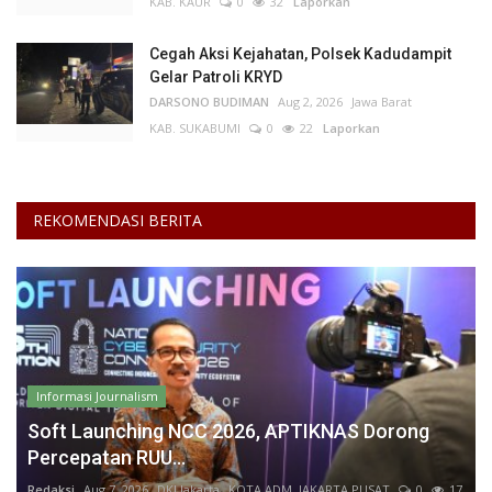
KAB. KAUR
0
32
Laporkan
Cegah Aksi Kejahatan, Polsek Kadudampit
Gelar Patroli KRYD
DARSONO BUDIMAN
Aug 2, 2026
Jawa Barat
KAB. SUKABUMI
0
22
Laporkan
REKOMENDASI BERITA
Informasi Journalism
Soft Launching NCC 2026, APTIKNAS Dorong
Percepatan RUU...
Redaksi
Aug 7, 2026
DKI Jakarta
KOTA ADM. JAKARTA PUSAT
0
17