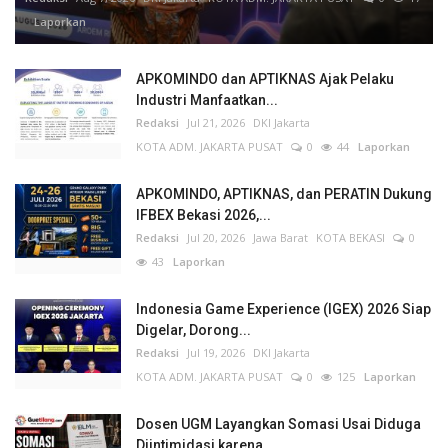
Laporkan
APKOMINDO dan APTIKNAS Ajak Pelaku
Industri Manfaatkan...
Redaksi
Jul 21, 2026
DKI Jakarta
KOTA ADM. JAKARTA PUSAT
0
44
Laporkan
APKOMINDO, APTIKNAS, dan PERATIN Dukung
IFBEX Bekasi 2026,...
Redaksi
Jul 20, 2026
Jawa Barat
KOTA BEKASI
0
43
Laporkan
Indonesia Game Experience (IGEX) 2026 Siap
Digelar, Dorong...
Redaksi
Jul 19, 2026
DKI Jakarta
KOTA ADM. JAKARTA PUSAT
0
125
Laporkan
Dosen UGM Layangkan Somasi Usai Diduga
Diintimidasi karena...