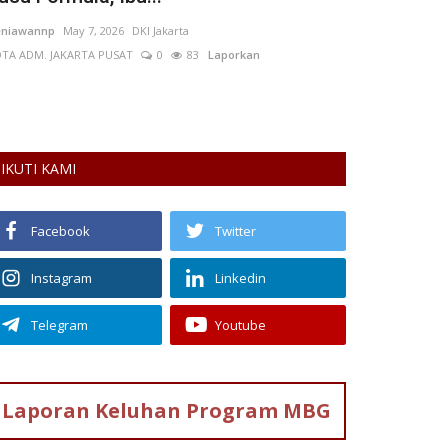
Rudi Arban
Apr 14, 2026
Kalimantan Timur
Yasmin Dwiasti Sy
TA SAMARINDA
0
35
Laporkan
153
Laporkan
rita ini membahas polemik kebijakan redistribusi
serta BPJS Kesehatan di Kalimantan...
IKUTI KAMI
Facebook
Twitter
Instagram
Linkedin
Telegram
Youtube
Laporan Keluhan
Program MBG