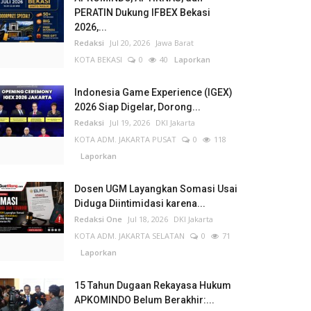
PERATIN Dukung IFBEX Bekasi
2026,...
Redaksi
Jul 20, 2026
Jawa Barat
KOTA BEKASI
0
40
Laporkan
Indonesia Game Experience (IGEX)
2026 Siap Digelar, Dorong...
Redaksi
Jul 19, 2026
DKI Jakarta
KOTA ADM. JAKARTA PUSAT
0
118
Laporkan
Dosen UGM Layangkan Somasi Usai
Diduga Diintimidasi karena...
Redaksi One
Jul 18, 2026
DKI Jakarta
KOTA ADM. JAKARTA SELATAN
0
71
Laporkan
15 Tahun Dugaan Rekayasa Hukum
APKOMINDO Belum Berakhir:...