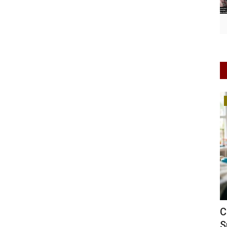
Perempuan/Anak
ana
Ciri-Ciri Bayi yang Tidak Cocok Minum
E
Susu Formula, Ibu...
d