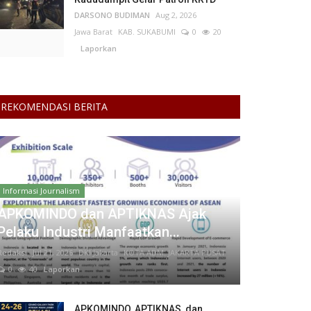
DARSONO BUDIMAN
Aug 2, 2026
Jawa Barat
KAB. SUKABUMI
0
20
Laporkan
REKOMENDASI BERITA
Informasi Journalism
APKOMINDO dan APTIKNAS Ajak
Pelaku Industri Manfaatkan...
Redaksi
Jul 21, 2026
DKI Jakarta
KOTA ADM. JAKARTA PUSAT
0
40
Laporkan
APKOMINDO, APTIKNAS, dan