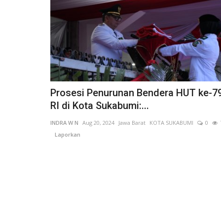
Prosesi Penurunan Bendera HUT ke-7
RI di Kota Sukabumi:...
INDRA W N
Aug 20, 2024
Jawa Barat
KOTA SUKABUMI
0
Laporkan