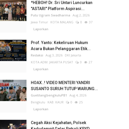
*HEBOH! Dr. Sri Untari Luncurkan
"ASTARI" Platform Aspirasi...
Putu Ugram Swadharma
Aug 2, 2026
Jawa Timur
KOTA MALANG
0
37
Laporkan
Prof. Yanto: Kekeliruan Hukum
Acara Bukan Pelanggaran Etik...
Redaksi
Aug 3, 2026
DKI Jakarta
KOTA ADM. JAKARTA PUSAT
0
27
Laporkan
HOAX..! VIDEO MENTERI YANDRI
SUSANTO SURUH TUTUP WARUNG...
GuetilangbengkuluPB1
Aug 4, 2026
Bengkulu
KAB. KAUR
0
25
Laporkan
Cegah Aksi Kejahatan, Polsek
Kadudampit Gelar Patroli KRYD