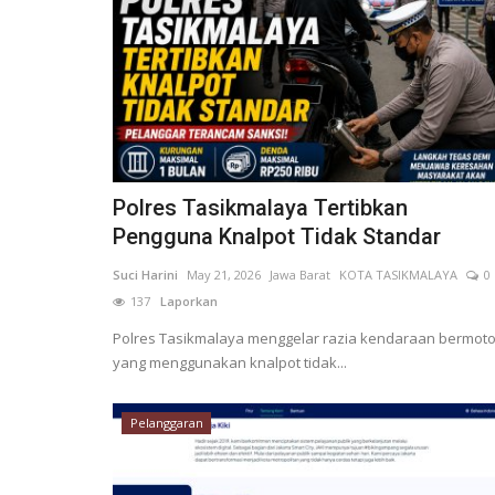
Polres Tasikmalaya Tertibkan
Pengguna Knalpot Tidak Standar
Suci Harini
May 21, 2026
Jawa Barat
KOTA TASIKMALAYA
0
137
Laporkan
Polres Tasikmalaya menggelar razia kendaraan bermoto
yang menggunakan knalpot tidak...
Pelanggaran