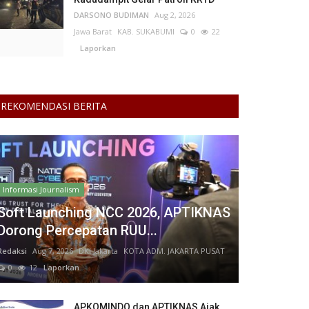
DARSONO BUDIMAN
Aug 2, 2026
Jawa Barat
KAB. SUKABUMI
0
22
Laporkan
REKOMENDASI BERITA
Informasi Journalism
Soft Launching NCC 2026, APTIKNAS
Dorong Percepatan RUU...
Redaksi
Aug 7, 2026
DKI Jakarta
KOTA ADM. JAKARTA PUSAT
0
12
Laporkan
APKOMINDO dan APTIKNAS Ajak