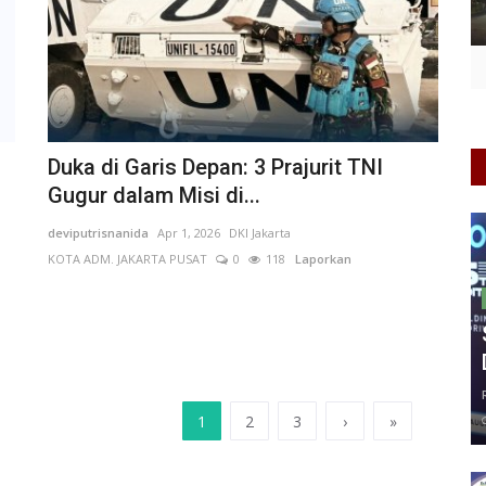
Duka di Garis Depan: 3 Prajurit TNI
Gugur dalam Misi di...
deviputrisnanida
Apr 1, 2026
DKI Jakarta
KOTA ADM. JAKARTA PUSAT
0
118
Laporkan
1
2
3
›
»