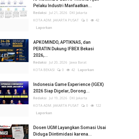
Pelaku Industri Manfaatkan...
Redaksi
Jul 21, 2026
DKI Jakarta
KOTA ADM. JAKARTA PUSAT
0
42
Laporkan
APKOMINDO, APTIKNAS, dan
PERATIN Dukung IFBEX Bekasi
2026,...
Redaksi
Jul 20, 2026
Jawa Barat
KOTA BEKASI
0
42
Laporkan
Indonesia Game Experience (IGEX)
2026 Siap Digelar, Dorong...
Redaksi
Jul 19, 2026
DKI Jakarta
KOTA ADM. JAKARTA PUSAT
0
122
Laporkan
Dosen UGM Layangkan Somasi Usai
Diduga Diintimidasi karena...