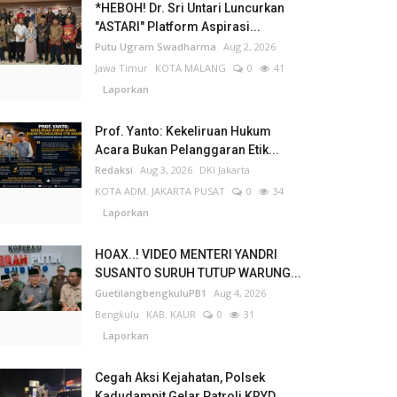
*HEBOH! Dr. Sri Untari Luncurkan
"ASTARI" Platform Aspirasi...
Putu Ugram Swadharma
Aug 2, 2026
Jawa Timur
KOTA MALANG
0
41
Laporkan
Prof. Yanto: Kekeliruan Hukum
Acara Bukan Pelanggaran Etik...
Redaksi
Aug 3, 2026
DKI Jakarta
KOTA ADM. JAKARTA PUSAT
0
34
Laporkan
HOAX..! VIDEO MENTERI YANDRI
SUSANTO SURUH TUTUP WARUNG...
GuetilangbengkuluPB1
Aug 4, 2026
Bengkulu
KAB. KAUR
0
31
Laporkan
Cegah Aksi Kejahatan, Polsek
Kadudampit Gelar Patroli KRYD