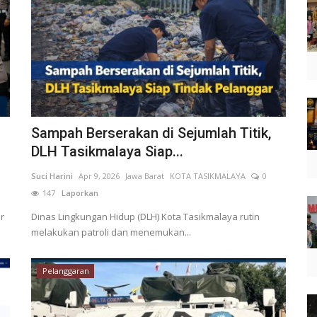
Sampah Berserakan di Sejumlah Titik,
DLH Tasikmalaya Siap...
Suci Harini
Apr 9, 2026
Jawa Barat
KOTA TASIKMALAYA
0
147
Laporkan
r
Dinas Lingkungan Hidup (DLH) Kota Tasikmalaya rutin
melakukan patroli dan menemukan...
Pelanggaran