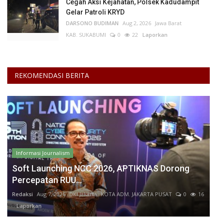
Cegah Aksi Kejahatan, Polsek Kadudampit
Gelar Patroli KRYD
DARSONO BUDIMAN
Aug 2, 2026
Jawa Barat
KAB. SUKABUMI
0
22
Laporkan
REKOMENDASI BERITA
Informasi Journalism
Soft Launching NCC 2026, APTIKNAS Dorong
Percepatan RUU...
Redaksi
Aug 7, 2026
DKI Jakarta
KOTA ADM. JAKARTA PUSAT
0
16
Laporkan