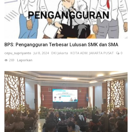
BPS: Pengangguran Terbesar Lulusan SMK dan SMA
cepu_supriyanto
Jul 8, 2024
DKI Jakarta
KOTA ADM. JAKARTA PUSAT
0
269
Laporkan