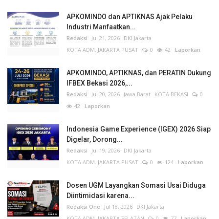
APKOMINDO dan APTIKNAS Ajak Pelaku
Industri Manfaatkan...
Redaksi
Jul 21, 2026
DKI Jakarta
KOTA ADM. JAKARTA PUSAT
0
42
Laporkan
APKOMINDO, APTIKNAS, dan PERATIN Dukung
IFBEX Bekasi 2026,...
Redaksi
Jul 20, 2026
Jawa Barat
KOTA BEKASI
0
42
Laporkan
Indonesia Game Experience (IGEX) 2026 Siap
Digelar, Dorong...
Redaksi
Jul 19, 2026
DKI Jakarta
KOTA ADM. JAKARTA PUSAT
0
124
Laporkan
Dosen UGM Layangkan Somasi Usai Diduga
Diintimidasi karena...
Redaksi One
Jul 18, 2026
DKI Jakarta
KOTA ADM. JAKARTA SELATAN
0
77
Laporkan