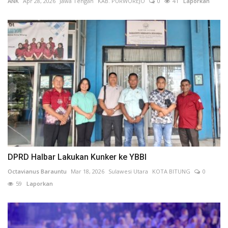
ANK
Apr 28, 2026
Jawa Tengah
KAB. PURWOREJO
0
41
Laporkan
DPRD Halbar Lakukan Kunker ke YBBI
Octavianus Barauntu
Mar 18, 2026
Sulawesi Utara
KOTA BITUNG
0
59
Laporkan