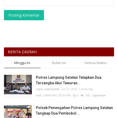
Posting Komentar
BERITA DAERAH
Minggu Ini
Bulan Ini
Semua Waktu
Polres Lampung Selatan Tetapkan Dua
Tersangka Aksi Tawuran...
cepu_supriyanto
Jul 27, 2024
Lampung
KAB. LAMPUNG SELATAN
0
138
Laporkan
Polsek Penengahan Polres Lampung Selatan
Tangkap Dua Pembobol...