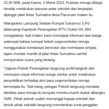
22.45 WIB, pada Kamis, 2 Maret 2023. Puluhan remaja diduga
hendak melakukan tawuran antar sekolah dan berjanjian
Kesehatan
dipinggir jalan lintas Sumatera desa Pasuruan malam itu.
Wakapolres Lampung Selatan Kompol Sukamso S.Pd
Layanan Publik
didampingi Kapolsek Penengahan IPTU Gobel SH.,MH
mengatakan, tadi malam kami mendapat informasi dari warga
Perempuan/Anak
setempat bahwa sempat heboh segerombolan remaja
menggunakan kendaraan bermotor dan membawa senjata
tajam mondar mandir di jalan lintas Sumatera sambil
menyerukan suara yang lantang.
“Jajaran Polsek Penengahan langsung ambil langkah dan
merespon cepat informasi warga sekitar untuk melakukan
penyelidikan terhadap aksi para segerombolan remaja
bersenjata itu. Tadi siang, petugas Polsek langsung mendata
identitas para remaja itu ternyata mereka masih duduk dibangku
SMK. Pihak polsek sudah memanggil kepala sekolah dan
besok pihak sekolah langsung memberikan surat panggilan