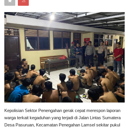
⚠
Keamanan
Kejahatan
Cybers Event
UMKM & Ekonomi Kreatif
Pekerja Migran Indonesia
Ekonomi
Pendidikan
Kepolisian Sektor Penengahan gerak cepat merespon laporan
Informasi Journalism
warga terkait kegaduhan yang terjadi di Jalan Lintas Sumatera
Desa Pasuruan, Kecamatan Penegahan Lamsel sekitar pukul
Olahraga