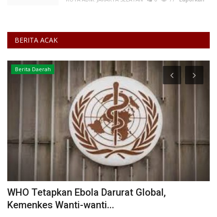
BERITA ACAK
Berita Daerah
WHO Tetapkan Ebola Darurat Global,
D
Kemenkes Wanti-wanti...
J