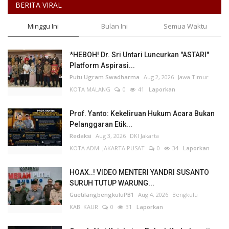
BERITA VIRAL
Minggu Ini
Bulan Ini
Semua Waktu
*HEBOH! Dr. Sri Untari Luncurkan "ASTARI"
Platform Aspirasi...
Putu Ugram Swadharma
Aug 2, 2026
Jawa Timur
KOTA MALANG
0
41
Laporkan
Prof. Yanto: Kekeliruan Hukum Acara Bukan
Pelanggaran Etik...
Redaksi
Aug 3, 2026
DKI Jakarta
KOTA ADM. JAKARTA PUSAT
0
34
Laporkan
HOAX..! VIDEO MENTERI YANDRI SUSANTO
SURUH TUTUP WARUNG...
GuetilangbengkuluPB1
Aug 4, 2026
Bengkulu
KAB. KAUR
0
31
Laporkan