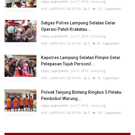
cepu_supriyanto
Jul 27, 2024
Lampung
KAB. LAMPUNG SELATAN
0
122
Laporkan
Satgas Polres Lampung Selatan Gelar
Operasi Patuh Krakatau...
cepu_supriyanto
Jul 27, 2024
Lampung
KAB. LAMPUNG SELATAN
0
90
Laporkan
Kapolres Lampung Selatan Pimpin Gelar
Pelepasan Tujuh Personil...
cepu_supriyanto
Jul 27, 2024
Lampung
KAB. LAMPUNG SELATAN
0
76
Laporkan
Polsek Tanjung Bintang Ringkus 5 Pelaku
Pembobol Warung...
cepu_supriyanto
Jul 27, 2024
Lampung
KAB. LAMPUNG SELATAN
0
100
Laporkan