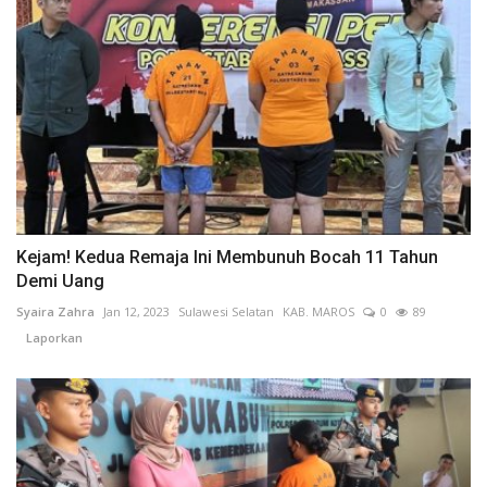
Kejam! Kedua Remaja Ini Membunuh Bocah 11 Tahun
Demi Uang
Syaira Zahra
Jan 12, 2023
Sulawesi Selatan
KAB. MAROS
0
89
Laporkan