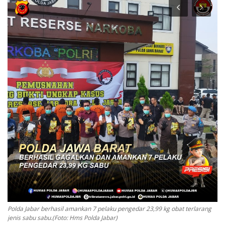
Keamanan
Kejahatan
Cybers Event
UMKM & Ekonomi Kreatif
Pekerja Migran Indonesia
Ekonomi
Pendidikan
Informasi Journalism
Polda Jabar berhasil amankan 7 pelaku pengedar 23,99 kg obat terlarang
jenis sabu sabu.(Foto: Hms Polda Jabar)
Olahraga