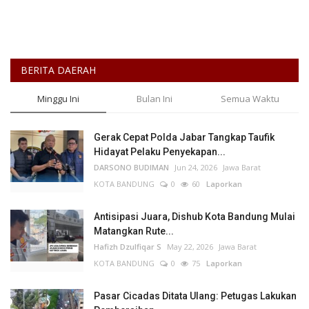
BERITA DAERAH
Minggu Ini
Bulan Ini
Semua Waktu
Gerak Cepat Polda Jabar Tangkap Taufik
Hidayat Pelaku Penyekapan...
DARSONO BUDIMAN
Jun 24, 2026
Jawa Barat
KOTA BANDUNG
0
60
Laporkan
Antisipasi Juara, Dishub Kota Bandung Mulai
Matangkan Rute...
Hafizh Dzulfiqar S
May 22, 2026
Jawa Barat
KOTA BANDUNG
0
75
Laporkan
Pasar Cicadas Ditata Ulang: Petugas Lakukan