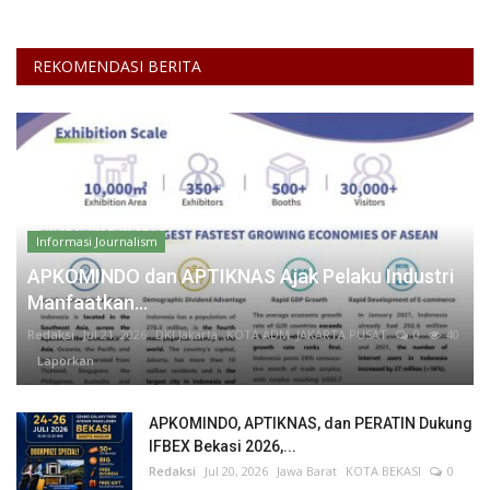
REKOMENDASI BERITA
Informasi Journalism
APKOMINDO dan APTIKNAS Ajak Pelaku Industri
Manfaatkan...
Redaksi
Jul 21, 2026
DKI Jakarta
KOTA ADM. JAKARTA PUSAT
0
40
Laporkan
APKOMINDO, APTIKNAS, dan PERATIN Dukung
IFBEX Bekasi 2026,...
Redaksi
Jul 20, 2026
Jawa Barat
KOTA BEKASI
0