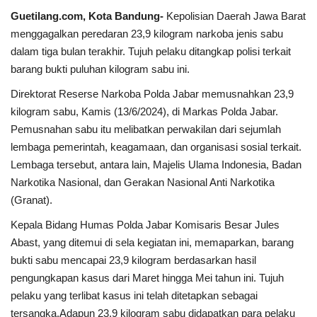
Guetilang.com, Kota Bandung-
Kepolisian Daerah Jawa Barat
Kesehatan
menggagalkan peredaran 23,9 kilogram narkoba jenis sabu
dalam tiga bulan terakhir. Tujuh pelaku ditangkap polisi terkait
Layanan Publik
barang bukti puluhan kilogram sabu ini.
Direktorat Reserse Narkoba Polda Jabar memusnahkan 23,9
Perempuan/Anak
kilogram sabu, Kamis (13/6/2024), di Markas Polda Jabar.
Pemusnahan sabu itu melibatkan perwakilan dari sejumlah
lembaga pemerintah, keagamaan, dan organisasi sosial terkait.
Lembaga tersebut, antara lain, Majelis Ulama Indonesia, Badan
Narkotika Nasional, dan Gerakan Nasional Anti Narkotika
(Granat).
Kepala Bidang Humas Polda Jabar Komisaris Besar Jules
Abast, yang ditemui di sela kegiatan ini, memaparkan, barang
bukti sabu mencapai 23,9 kilogram berdasarkan hasil
pengungkapan kasus dari Maret hingga Mei tahun ini. Tujuh
pelaku yang terlibat kasus ini telah ditetapkan sebagai
tersangka.Adapun 23,9 kilogram sabu didapatkan para pelaku