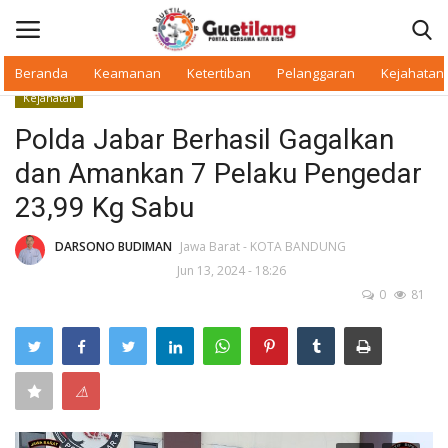
Beranda
Keamanan
Ketertiban
Pelanggaran
Kejahatan
Kejahatan
Masuk
Daftar
Polda Jabar Berhasil Gagalkan
dan Amankan 7 Pelaku Pengedar
Beranda
23,99 Kg Sabu
Daerah
DARSONO BUDIMAN
Jawa Barat - KOTA BANDUNG
Jun 13, 2024 - 18:26
Makan Bergizi
0
81
Warkop Digital
Pelanggaran
⚠
Ketertiban