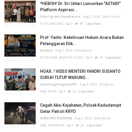
*HEBOH! Dr. Sri Untari Luncurkan "ASTARI"
Platform Aspirasi...
Putu Ugram Swadharma
Aug 2, 2026
Jawa Timur
KOTA MALANG
0
40
Laporkan
Prof. Yanto: Kekeliruan Hukum Acara Bukan
Pelanggaran Etik...
Redaksi
Aug 3, 2026
DKI Jakarta
KOTA ADM. JAKARTA PUSAT
0
29
Laporkan
HOAX..! VIDEO MENTERI YANDRI SUSANTO
SURUH TUTUP WARUNG...
GuetilangbengkuluPB1
Aug 4, 2026
Bengkulu
KAB. KAUR
0
26
Laporkan
Cegah Aksi Kejahatan, Polsek Kadudampit
Gelar Patroli KRYD
DARSONO BUDIMAN
Aug 2, 2026
Jawa Barat
KAB. SUKABUMI
0
20
Laporkan