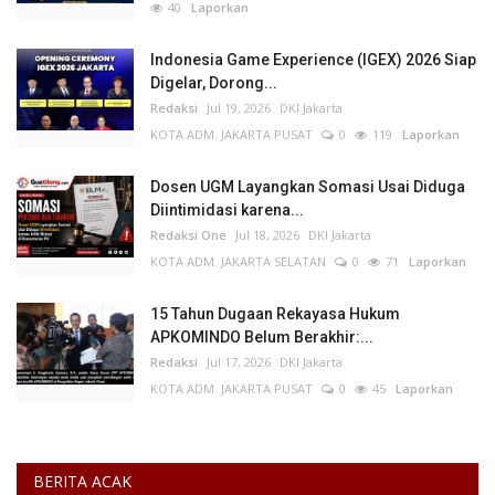
40
Laporkan
Indonesia Game Experience (IGEX) 2026 Siap
Digelar, Dorong...
Redaksi
Jul 19, 2026
DKI Jakarta
KOTA ADM. JAKARTA PUSAT
0
119
Laporkan
Dosen UGM Layangkan Somasi Usai Diduga
Diintimidasi karena...
Redaksi One
Jul 18, 2026
DKI Jakarta
KOTA ADM. JAKARTA SELATAN
0
71
Laporkan
15 Tahun Dugaan Rekayasa Hukum
APKOMINDO Belum Berakhir:...
Redaksi
Jul 17, 2026
DKI Jakarta
KOTA ADM. JAKARTA PUSAT
0
45
Laporkan
BERITA ACAK