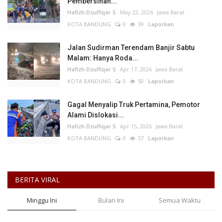
Pembersihan...
Hafizh Dzulfiqar S
May 22, 2026
Jawa Barat
KOTA BANDUNG
0
39
Laporkan
Jalan Sudirman Terendam Banjir Sabtu
Malam: Hanya Roda...
Hafizh Dzulfiqar S
Apr 17, 2026
Jawa Barat
KOTA BANDUNG
0
50
Laporkan
Gagal Menyalip Truk Pertamina, Pemotor
Alami Dislokasi...
Hafizh Dzulfiqar S
Apr 15, 2026
Jawa Barat
KOTA BANDUNG
0
57
Laporkan
BERITA VIRAL
Minggu Ini
Bulan Ini
Semua Waktu