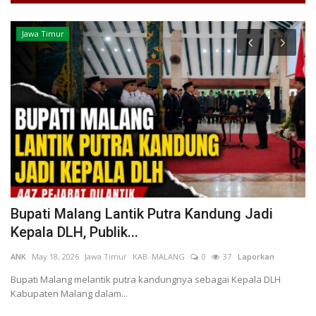
Jawa Timur
h
Bupati Malang Lantik Putra Kandung Jadi
S
Kepala DLH, Publik...
G
ANK
May 18, 2026
Jawa Timur
KAB. MALANG
0
37
Laporkan
na
Bupati Malang melantik putra kandungnya sebagai Kepala DLH
Kabupaten Malang dalam...
Pe
Ra