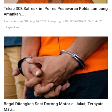
Tekab 308 Satreskrim Polres Pesawaran Polda Lampung
Amankan...
Parizal Antoni, SH
Aug 24, 2022
Lampung
KAB. PESAWARAN
0
76
Laporkan
Begal Ditangkap Saat Dorong Motor di Jakut, Ternyata
Mau...