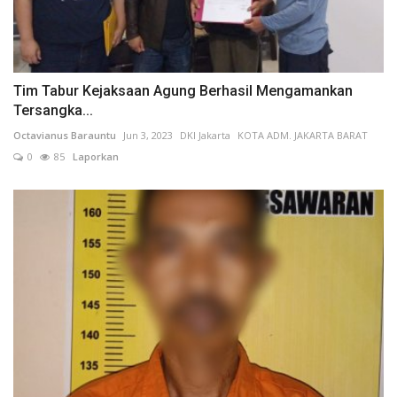
Tim Tabur Kejaksaan Agung Berhasil Mengamankan
Tersangka...
Octavianus Barauntu
Jun 3, 2023
DKI Jakarta
KOTA ADM. JAKARTA BARAT
0
85
Laporkan