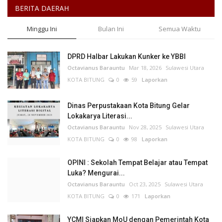
BERITA DAERAH
Minggu Ini
Bulan Ini
Semua Waktu
DPRD Halbar Lakukan Kunker ke YBBI
Octavianus Barauntu
Mar 18, 2026
Sulawesi Utara
KOTA BITUNG
0
59
Laporkan
Dinas Perpustakaan Kota Bitung Gelar
Lokakarya Literasi...
Octavianus Barauntu
Nov 28, 2025
Sulawesi Utara
KOTA BITUNG
0
98
Laporkan
OPINI : Sekolah Tempat Belajar atau Tempat
Luka? Mengurai...
Octavianus Barauntu
Oct 23, 2025
Sulawesi Utara
KOTA BITUNG
0
171
Laporkan
YCMI Siapkan MoU dengan Pemerintah Kota