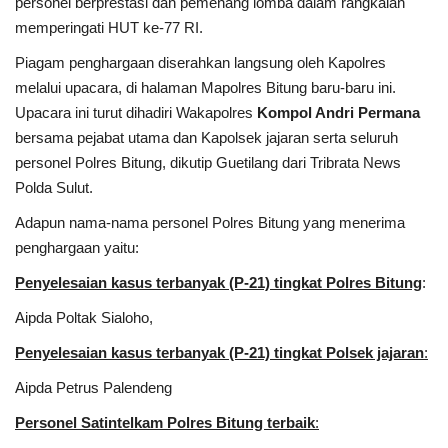
personel berprestasi dan pemenang lomba dalam rangkaian
memperingati HUT ke-77 RI.
Kesehatan
Piagam penghargaan diserahkan langsung oleh Kapolres
melalui upacara, di halaman Mapolres Bitung baru-baru ini.
Layanan Publik
Upacara ini turut dihadiri Wakapolres
Kompol Andri Permana
bersama pejabat utama dan Kapolsek jajaran serta seluruh
Perempuan/Anak
personel Polres Bitung, dikutip Guetilang dari Tribrata News
Polda Sulut.
Adapun nama-nama personel Polres Bitung yang menerima
penghargaan yaitu:
Penyelesaian kasus terbanyak (P-21) tingkat Polres Bitung
:
Aipda Poltak Sialoho,
Penyelesaian kasus terbanyak (P-21) tingkat Polsek jajaran
:
Aipda Petrus Palendeng
Personel Satintelkam Polres Bitung terbaik
: