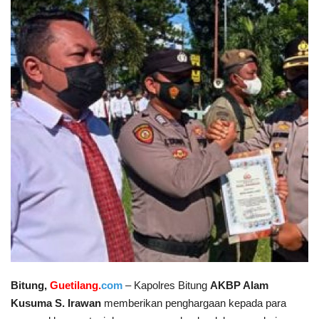
Keamanan
Kejahatan
Cybers Event
UMKM & Ekonomi Kreatif
Pekerja Migran Indonesia
Ekonomi
Pendidikan
Informasi Journalism
Bitung,
Guetilang.
com
– Kapolres Bitung
AKBP Alam
Kusuma S. Irawan
memberikan penghargaan kepada para
Olahraga