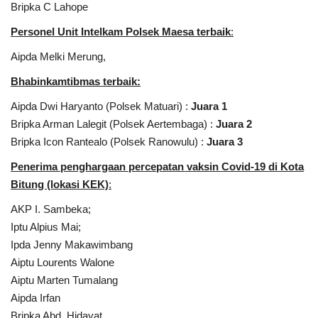
Bripka C Lahope
Personel Unit Intelkam Polsek Maesa terbaik
:
Aipda Melki Merung,
Bhabinkamtibmas terbaik:
Aipda Dwi Haryanto (Polsek Matuari) :
Juara 1
Bripka Arman Lalegit (Polsek Aertembaga) :
Juara 2
Bripka Icon Rantealo (Polsek Ranowulu) :
Juara 3
Penerima penghargaan percepatan vaks
in Covid-19 di Kota
Bitung (lokasi KEK)
:
AKP I. Sambeka;
Iptu Alpius Mai;
Ipda Jenny Makawimbang
Aiptu Lourents Walone
Aiptu Marten Tumalang
Aipda Irfan
Bripka Abd. Hidayat