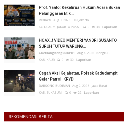
Prof. Yanto: Kekeliruan Hukum Acara Bukan
Pelanggaran Etik...
Redaksi
Aug 3, 2026
DKI Jakarta
KOTA ADM. JAKARTA PUSAT
0
34
Laporkan
HOAX..! VIDEO MENTERI YANDRI SUSANTO
SURUH TUTUP WARUNG...
GuetilangbengkuluPB1
Aug 4, 2026
Bengkulu
KAB. KAUR
0
30
Laporkan
Cegah Aksi Kejahatan, Polsek Kadudampit
Gelar Patroli KRYD
DARSONO BUDIMAN
Aug 2, 2026
Jawa Barat
KAB. SUKABUMI
0
22
Laporkan
REKOMENDASI BERITA