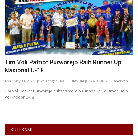
Tim Voli Patriot Purworejo Raih Runner Up
R
Nasional U-18
M
0
ANK
May 11, 2026
Jawa Tengah
KAB. PURWOREJO
0
76
Laporkan
Ro
Tim Voli Patriot Purworejo sukses meraih runner up Kejurnas Bola
Voli Indoor U-18...
Ka
ek
IKUTI KAMI