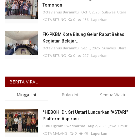
Tomohon
Octavianus Barauntu
Oct 7, 2025
Sulawesi Utara
KOTA BITUNG
0
136
Laporkan
FK-PKBM Kota Bitung Gelar Rapat Bahas
Kegiatan Belajar...
Octavianus Barauntu
Sep 5, 2025
Sulawesi Utara
KOTA BITUNG
0
227
Laporkan
BERITA VIRAL
Minggu Ini
Bulan Ini
Semua Waktu
*HEBOH! Dr. Sri Untari Luncurkan "ASTARI"
Platform Aspirasi...
Putu Ugram Swadharma
Aug 2, 2026
Jawa Timur
KOTA MALANG
0
40
Laporkan