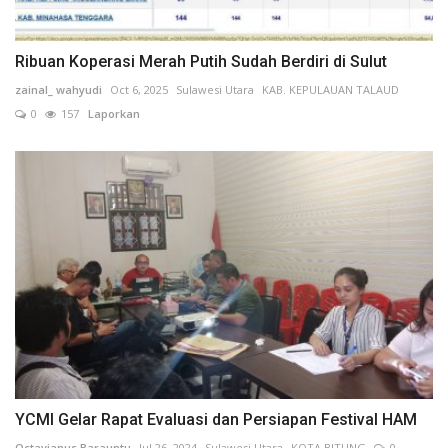
Ribuan Koperasi Merah Putih Sudah Berdiri di Sulut
zainal_ wahyudi
Oct 6, 2025
Sulawesi Utara
KAB. KEPULAUAN TALAUD
0
157
Laporkan
YCMI Gelar Rapat Evaluasi dan Persiapan Festival HAM
Octavianus Barauntu
Jul 26, 2024
Sulawesi Utara
KOTA BITUNG
0