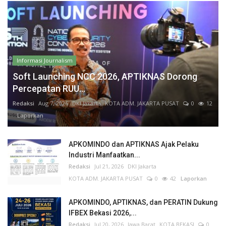
Informasi Journalism
Soft Launching NCC 2026, APTIKNAS Dorong
Percepatan RUU...
Redaksi
Aug 7, 2026
DKI Jakarta
KOTA ADM. JAKARTA PUSAT
0
12
Laporkan
APKOMINDO dan APTIKNAS Ajak Pelaku
Industri Manfaatkan...
Redaksi
Jul 21, 2026
DKI Jakarta
KOTA ADM. JAKARTA PUSAT
0
42
Laporkan
APKOMINDO, APTIKNAS, dan PERATIN Dukung
IFBEX Bekasi 2026,...
Redaksi
Jul 20, 2026
Jawa Barat
KOTA BEKASI
0