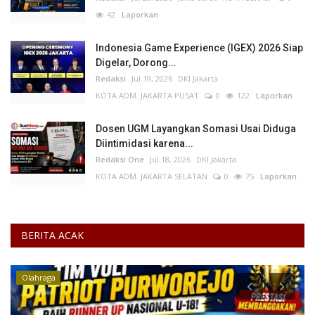
42
Laporkan
Indonesia Game Experience (IGEX) 2026 Siap
Digelar, Dorong...
Redaksi
Jul 19, 2026
DKI Jakarta
KOTA ADM. JAKARTA PUSAT
0
122
Laporkan
Dosen UGM Layangkan Somasi Usai Diduga
Diintimidasi karena...
Redaksi One
Jul 18, 2026
DKI Jakarta
KOTA ADM. JAKARTA SELATAN
0
75
Laporkan
BERITA ACAK
Olahraga