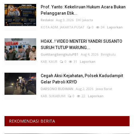
Prof. Yanto: Kekeliruan Hukum Acara Bukan
Pelanggaran Etik...
Redaksi
Aug 3, 2026
DKI Jakarta
KOTA ADM. JAKARTA PUSAT
0
34
Laporkan
HOAX..! VIDEO MENTERI YANDRI SUSANTO
SURUH TUTUP WARUNG...
GuetilangbengkuluPB1
Aug 4, 2026
Bengkulu
KAB. KAUR
0
31
Laporkan
Cegah Aksi Kejahatan, Polsek Kadudampit
Gelar Patroli KRYD
DARSONO BUDIMAN
Aug 2, 2026
Jawa Barat
KAB. SUKABUMI
0
22
Laporkan
REKOMENDASI BERITA