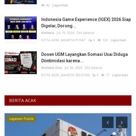
42
Laporkan
Indonesia Game Experience (IGEX) 2026 Siap
Digelar, Dorong...
Redaksi
Jul 19, 2026
DKI Jakarta
KOTA ADM. JAKARTA PUSAT
0
124
Laporkan
Dosen UGM Layangkan Somasi Usai Diduga
Diintimidasi karena...
Redaksi One
Jul 18, 2026
DKI Jakarta
KOTA ADM. JAKARTA SELATAN
0
77
Laporkan
BERITA ACAK
Layanan Publik