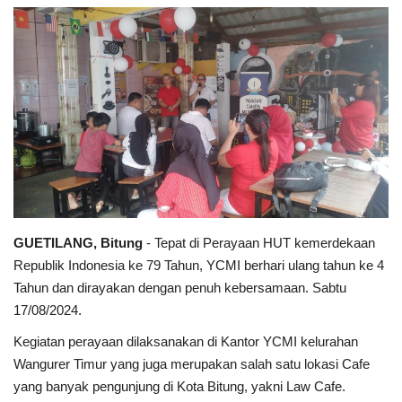
Keamanan
Kejahatan
Cybers Event
UMKM & Ekonomi Kreatif
Pekerja Migran Indonesia
GUETILANG, Bitung
- Tepat di Perayaan HUT kemerdekaan
Ekonomi
Republik Indonesia ke 79 Tahun, YCMI berhari ulang tahun ke 4
Tahun dan dirayakan dengan penuh kebersamaan. Sabtu
Pendidikan
17/08/2024.
Kegiatan perayaan dilaksanakan di Kantor YCMI kelurahan
Informasi Journalism
Wangurer Timur yang juga merupakan salah satu lokasi Cafe
yang banyak pengunjung di Kota Bitung, yakni Law Cafe.
Olahraga