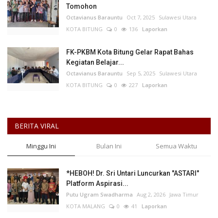
Tomohon
Octavianus Barauntu
Oct 7, 2025
Sulawesi Utara
KOTA BITUNG
0
136
Laporkan
FK-PKBM Kota Bitung Gelar Rapat Bahas
Kegiatan Belajar...
Octavianus Barauntu
Sep 5, 2025
Sulawesi Utara
KOTA BITUNG
0
227
Laporkan
BERITA VIRAL
Minggu Ini
Bulan Ini
Semua Waktu
*HEBOH! Dr. Sri Untari Luncurkan "ASTARI"
Platform Aspirasi...
Putu Ugram Swadharma
Aug 2, 2026
Jawa Timur
KOTA MALANG
0
41
Laporkan