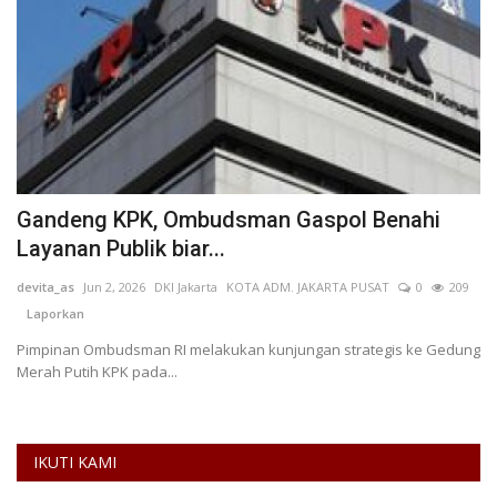
Gandeng KPK, Ombudsman Gaspol Benahi
P
Layanan Publik biar...
K
devita_as
Jun 2, 2026
DKI Jakarta
KOTA ADM. JAKARTA PUSAT
0
209
Ad
Laporkan
Pimpinan Ombudsman RI melakukan kunjungan strategis ke Gedung
Merah Putih KPK pada...
IKUTI KAMI