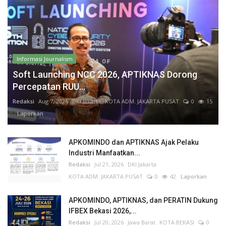
Informasi Journalism
Soft Launching NCC 2026, APTIKNAS Dorong
Percepatan RUU...
Redaksi
Aug 7, 2026
DKI Jakarta
KOTA ADM. JAKARTA PUSAT
0
15
Laporkan
APKOMINDO dan APTIKNAS Ajak Pelaku
Industri Manfaatkan...
Redaksi
Jul 21, 2026
DKI Jakarta
KOTA ADM. JAKARTA PUSAT
0
42
Laporkan
APKOMINDO, APTIKNAS, dan PERATIN Dukung
IFBEX Bekasi 2026,...
Redaksi
Jul 20, 2026
Jawa Barat
KOTA BEKASI
0