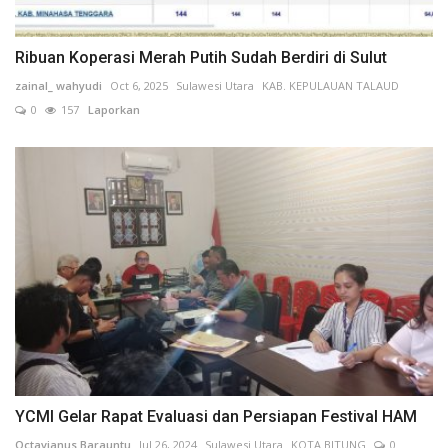
Ribuan Koperasi Merah Putih Sudah Berdiri di Sulut
zainal_ wahyudi
Oct 6, 2025
Sulawesi Utara
KAB. KEPULAUAN TALAUD
0
157
Laporkan
YCMI Gelar Rapat Evaluasi dan Persiapan Festival HAM
Octavianus Barauntu
Jul 26, 2024
Sulawesi Utara
KOTA BITUNG
0