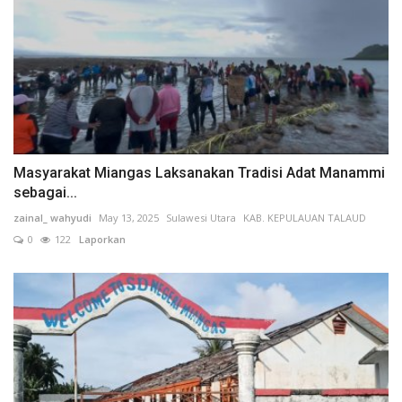
Masyarakat Miangas Laksanakan Tradisi Adat Manammi
sebagai...
zainal_ wahyudi
May 13, 2025
Sulawesi Utara
KAB. KEPULAUAN TALAUD
0
122
Laporkan