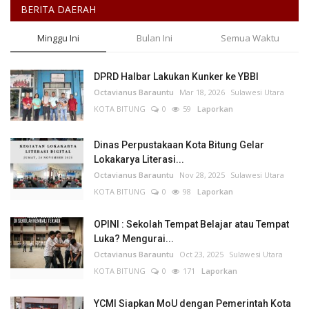
BERITA DAERAH
Minggu Ini
Bulan Ini
Semua Waktu
DPRD Halbar Lakukan Kunker ke YBBI
Octavianus Barauntu
Mar 18, 2026
Sulawesi Utara
KOTA BITUNG
0
59
Laporkan
Dinas Perpustakaan Kota Bitung Gelar
Lokakarya Literasi...
Octavianus Barauntu
Nov 28, 2025
Sulawesi Utara
KOTA BITUNG
0
98
Laporkan
OPINI : Sekolah Tempat Belajar atau Tempat
Luka? Mengurai...
Octavianus Barauntu
Oct 23, 2025
Sulawesi Utara
KOTA BITUNG
0
171
Laporkan
YCMI Siapkan MoU dengan Pemerintah Kota