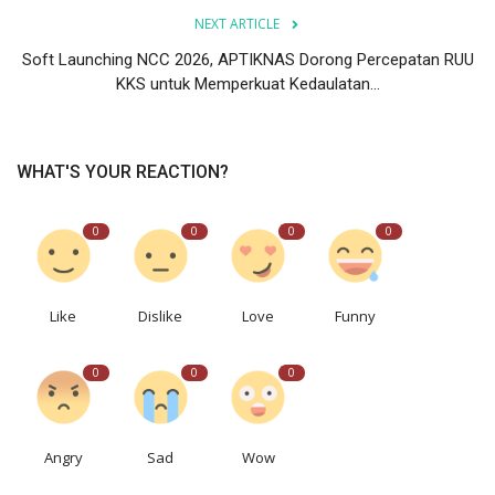
NEXT ARTICLE
Soft Launching NCC 2026, APTIKNAS Dorong Percepatan RUU
KKS untuk Memperkuat Kedaulatan...
WHAT'S YOUR REACTION?
0
0
0
0
Like
Dislike
Love
Funny
0
0
0
Angry
Sad
Wow