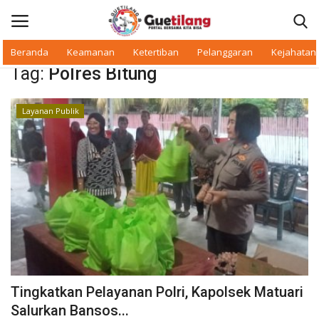
Beranda
Keamanan
Ketertiban
Pelanggaran
Kejahatan
Tag:
Polres Bitung
Masuk
Daftar
Layanan Publik
Beranda
Daerah
Makan Bergizi
Warkop Digital
Pelanggaran
Tingkatkan Pelayanan Polri, Kapolsek Matuari
Ketertiban
Salurkan Bansos...