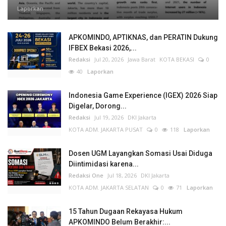
Laporkan
APKOMINDO, APTIKNAS, dan PERATIN Dukung
IFBEX Bekasi 2026,...
Redaksi
Jul 20, 2026
Jawa Barat
KOTA BEKASI
0
40
Laporkan
Indonesia Game Experience (IGEX) 2026 Siap
Digelar, Dorong...
Redaksi
Jul 19, 2026
DKI Jakarta
KOTA ADM. JAKARTA PUSAT
0
118
Laporkan
Dosen UGM Layangkan Somasi Usai Diduga
Diintimidasi karena...
Redaksi One
Jul 18, 2026
DKI Jakarta
KOTA ADM. JAKARTA SELATAN
0
71
Laporkan
15 Tahun Dugaan Rekayasa Hukum
APKOMINDO Belum Berakhir:...