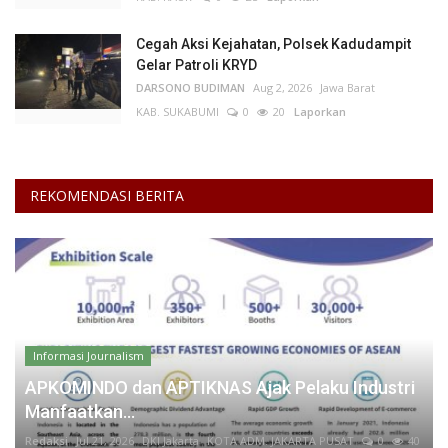
Cegah Aksi Kejahatan, Polsek Kadudampit
Gelar Patroli KRYD
DARSONO BUDIMAN
Aug 2, 2026
Jawa Barat
KAB. SUKABUMI
0
20
Laporkan
REKOMENDASI BERITA
Informasi Journalism
APKOMINDO dan APTIKNAS Ajak Pelaku Industri
Manfaatkan...
Redaksi
Jul 21, 2026
DKI Jakarta
KOTA ADM. JAKARTA PUSAT
0
40