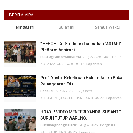
BERITA VIRAL
Minggu Ini
Bulan Ini
Semua Waktu
*HEBOH! Dr. Sri Untari Luncurkan "ASTARI"
Platform Aspirasi...
Putu Ugram Swadharma
Aug 2, 2026
Jawa Timur
KOTA MALANG
0
37
Laporkan
Prof. Yanto: Kekeliruan Hukum Acara Bukan
Pelanggaran Etik...
Redaksi
Aug 3, 2026
DKI Jakarta
KOTA ADM. JAKARTA PUSAT
0
27
Laporkan
HOAX..! VIDEO MENTERI YANDRI SUSANTO
SURUH TUTUP WARUNG...
GuetilangbengkuluPB1
Aug 4, 2026
Bengkulu
KAB. KAUR
0
25
Laporkan