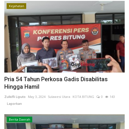
Kejahatan
Kesehatan
Layanan Publik
Perempuan/Anak
Pria 54 Tahun Perkosa Gadis Disabilitas
Hingga Hamil
Zulkifli Liputo
May 3, 2024
Sulawesi Utara
KOTA BITUNG
0
143
Laporkan
Berita Daerah