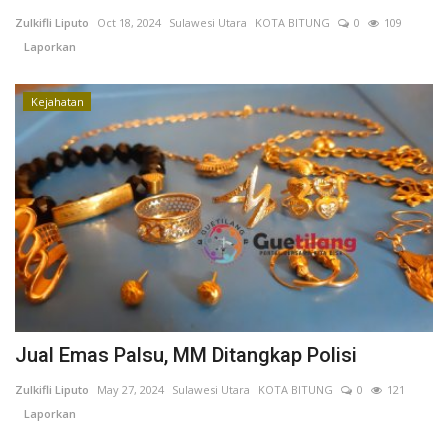
Zulkifli Liputo
Oct 18, 2024
Sulawesi Utara
KOTA BITUNG
0
109
Keamanan
Laporkan
Kejahatan
Kejahatan
Cybers Event
UMKM & Ekonomi Kreatif
Pekerja Migran Indonesia
Ekonomi
Pendidikan
Jual Emas Palsu, MM Ditangkap Polisi
Informasi Journalism
Zulkifli Liputo
May 27, 2024
Sulawesi Utara
KOTA BITUNG
0
121
Laporkan
Olahraga