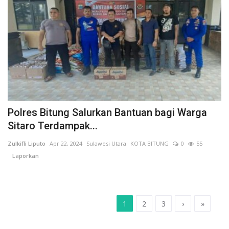
Polres Bitung Salurkan Bantuan bagi Warga
Sitaro Terdampak...
Zulkifli Liputo
Apr 22, 2024
Sulawesi Utara
KOTA BITUNG
0
55
Laporkan
1
2
3
›
»