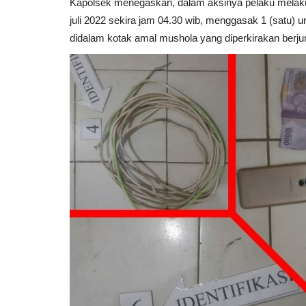
Kapolsek menegaskan, dalam aksinya pelaku melakuk
juli 2022 sekira jam 04.30 wib, menggasak 1 (satu) u
didalam kotak amal mushola yang diperkirakan berjuml