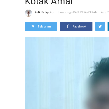
Kotak Amal
Zulkifli Liputo
Lampung - KAB. PESAWARAN
Aug 7
Telegram
Facebook