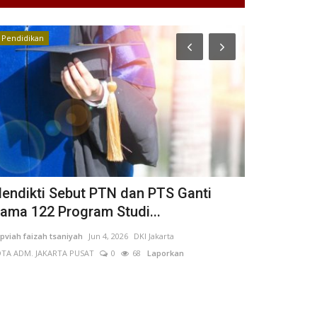
Pendidikan
Jawa Timur
endikti Sebut PTN dan PTS Ganti
DPD Rumah
ama 122 Program Studi...
Malang Per
pviah faizah tsaniyah
Jun 4, 2026
DKI Jakarta
ANK
May 26, 2026
TA ADM. JAKARTA PUSAT
0
68
Laporkan
Laporkan
DPD RHI Kota Ma
desa dan BUMDes