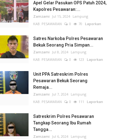
Apel Gelar Pasukan OPS Patuh 2024,
Kapolres Pesawaran:...
Zamzami
Jul 15, 2024
Lampung
KAB. PESAWARAN
0
70
Laporkan
Satres Narkoba Polres Pesawaran
Bekuk Seorang Pria Simpan...
Zamzami
Jul 8, 2024
Lampung
KAB. PESAWARAN
0
123
Laporkan
Unit PPA Satreskrim Polres
Pesawaran Bekuk Seorang
Remaja...
Zamzami
Jul 7, 2024
Lampung
KAB. PESAWARAN
0
111
Laporkan
Satreskrim Polres Pesawaran
Tangkap Seorang Ibu Rumah
Tangga...
Zamzami
Jul 6, 2024
Lampung