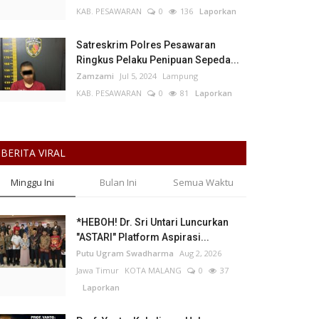
KAB. PESAWARAN
0
136
Laporkan
Satreskrim Polres Pesawaran
Ringkus Pelaku Penipuan Sepeda...
Zamzami
Jul 5, 2024
Lampung
KAB. PESAWARAN
0
81
Laporkan
BERITA VIRAL
Minggu Ini
Bulan Ini
Semua Waktu
*HEBOH! Dr. Sri Untari Luncurkan
"ASTARI" Platform Aspirasi...
Putu Ugram Swadharma
Aug 2, 2026
Jawa Timur
KOTA MALANG
0
37
Laporkan