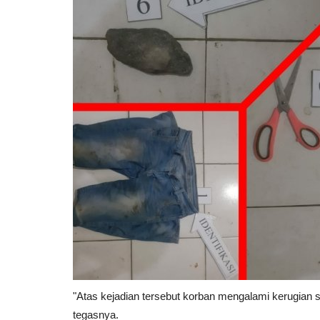
Komoditas
Harga Komoditas Indonesia
Berfluktuasi di Awal 2026, Dipen
Nisita Nareswari
Apr 1, 2026
DKI Jakarta
KOTA ADM. JAKARTA SELATAN
0
188
Laporka
"Atas kejadian tersebut korban mengalami kerugian sej
tegasnya.