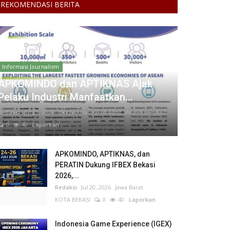
REKOMENDASI BERITA
Informasi Journalism
APKOMINDO dan APTIKNAS Ajak
Pelaku Industri Manfaatkan...
Redaksi
Jul 21, 2026
DKI Jakarta
KOTA ADM. JAKARTA PUSAT
0
40
Laporkan
APKOMINDO, APTIKNAS, dan
PERATIN Dukung IFBEX Bekasi
2026,...
Redaksi
Jul 20, 2026
Jawa Barat
KOTA BEKASI
0
40
Laporkan
Indonesia Game Experience (IGEX)