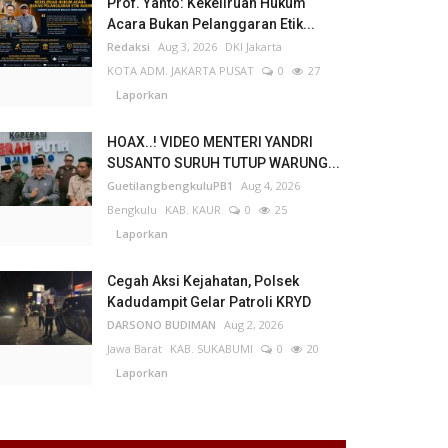
Prof. Yanto: Kekeliruan Hukum
Acara Bukan Pelanggaran Etik...
Redaksi
Aug 3, 2026
DKI Jakarta
KOTA ADM. JAKARTA PUSAT
0
27
Laporkan
HOAX..! VIDEO MENTERI YANDRI
SUSANTO SURUH TUTUP WARUNG...
GuetilangbengkuluPB1
Aug 4, 2026
Bengkulu
KAB. KAUR
0
25
Laporkan
Cegah Aksi Kejahatan, Polsek
Kadudampit Gelar Patroli KRYD
DARSONO BUDIMAN
Aug 2, 2026
Jawa Barat
KAB. SUKABUMI
0
20
Laporkan