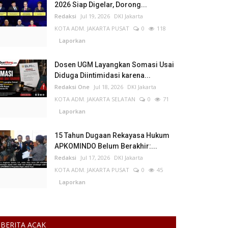
2026 Siap Digelar, Dorong...
Redaksi
Jul 19, 2026
DKI Jakarta
KOTA ADM. JAKARTA PUSAT
0
118
Laporkan
Dosen UGM Layangkan Somasi Usai
Diduga Diintimidasi karena...
Redaksi One
Jul 18, 2026
DKI Jakarta
KOTA ADM. JAKARTA SELATAN
0
71
Laporkan
15 Tahun Dugaan Rekayasa Hukum
APKOMINDO Belum Berakhir:...
Redaksi
Jul 17, 2026
DKI Jakarta
KOTA ADM. JAKARTA PUSAT
0
45
Laporkan
BERITA ACAK