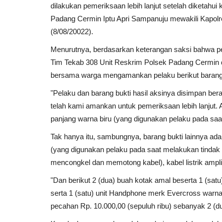
dilakukan pemeriksaan lebih lanjut setelah diketahu
Padang Cermin Iptu Apri Sampanuju mewakili Kapo
(8/08/20022).
Menurutnya, berdasarkan keterangan saksi bahwa pe
Tim Tekab 308 Unit Reskrim Polsek Padang Cermin d
bersama warga mengamankan pelaku berikut barang 
"Pelaku dan barang bukti hasil aksinya disimpan ber
telah kami amankan untuk pemeriksaan lebih lanjut. A
panjang warna biru (yang digunakan pelaku pada saat
Tak hanya itu, sambungnya, barang bukti lainnya adal
(yang digunakan pelaku pada saat melakukan tindak p
mencongkel dan memotong kabel), kabel listrik ampli
"Dan berikut 2 (dua) buah kotak amal beserta 1 (sa
serta 1 (satu) unit Handphone merk Evercross warna 
pecahan Rp. 10.000,00 (sepuluh ribu) sebanyak 2 (du