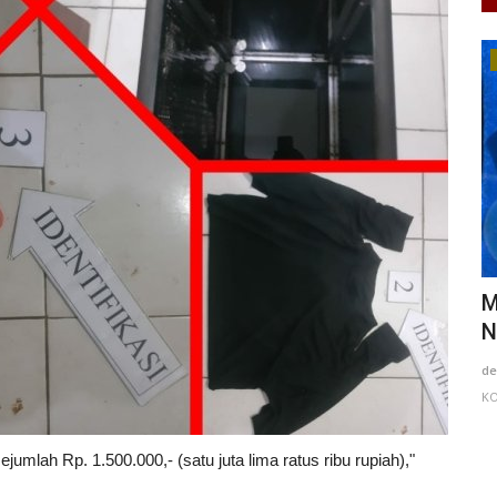
Berita Daerah
DIBALIK "KUASAI" LAWU: SURVEY 10
M
garuhi...
MEI 2026 JADI KUNCI SUKSES...
N
Putu Ugram Swadharma
Jun 20, 2026
Jawa Timur
de
n
KAB. SIDOARJO
0
73
Laporkan
KO
umlah Rp. 1.500.000,- (satu juta lima ratus ribu rupiah),"