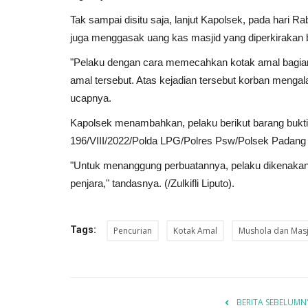
Tak sampai disitu saja, lanjut Kapolsek, pada hari R
juga menggasak uang kas masjid yang diperkirakan be
"Pelaku dengan cara memecahkan kotak amal bagian
amal tersebut. Atas kejadian tersebut korban mengala
ucapnya.
Kapolsek menambahkan, pelaku berikut barang bukti 
196/VIII/2022/Polda LPG/Polres Psw/Polsek Padang 
"Untuk menanggung perbuatannya, pelaku dikenakan
penjara," tandasnya. (/Zulkifli Liputo).
Tags:
Pencurian
Kotak Amal
Mushola dan Masj
BERITA SEBELUMN