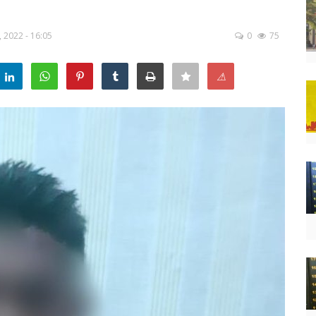
, 2022 - 16:05
0
75
⚠